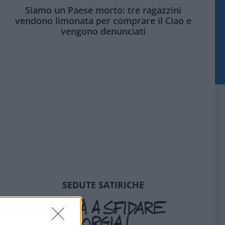
Siamo un Paese morto: tre ragazzini
vendono limonata per comprare il Ciao e
vengono denunciati
SEDUTE SATIRICHE