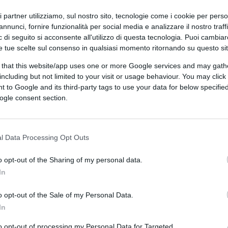
che del capitalismo sembra voler fare a
ri partner utilizziamo, sul nostro sito, tecnologie come i cookie per pers
mano, socialista e ora
sindaco della
annunci, fornire funzionalità per social media e analizzare il nostro traff
 di seguito si acconsente all'utilizzo di questa tecnologia. Puoi cambiar
e tue scelte sul consenso in qualsiasi momento ritornando su questo si
 that this website/app uses one or more Google services and may gath
including but not limited to your visit or usage behaviour. You may click 
mentato su Truth Social parlando di una
 to Google and its third-party tags to use your data for below specifi
 Trump non fosse sulla scheda elettorale e lo
ogle consent section.
i repubblicani hanno perso le elezioni
ta per il nuovo sindaco newyorkese, accolto
zzato “l’Obama dei socialisti”. Sì, perchè
l Data Processing Opt Outs
un simbolo del comunismo
per qualcuno è
o opt-out of the Sharing of my personal data.
In
e ugandese, è il primo sindaco musulmano
o opt-out of the Sale of my Personal Data.
klyn e il linguaggio delle lotte sociali, ha
In
ce deputato statale, con il sostegno della
to opt-out of processing my Personal Data for Targeted