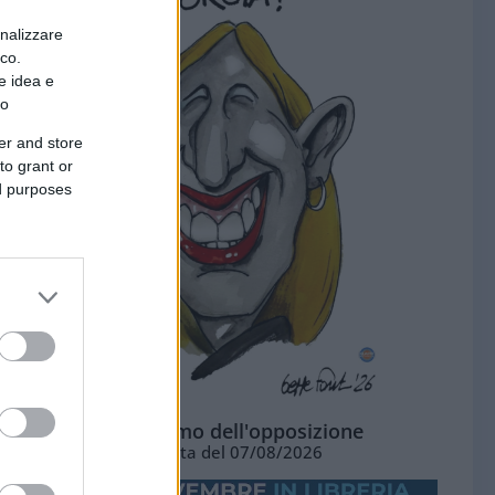
onalizzare
ico.
e idea e
to
er and store
to grant or
ed purposes
L'ottimismo dell'opposizione
Vignetta del 07/08/2026