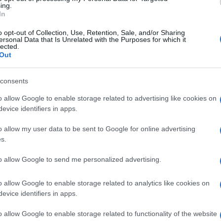
nders ad Alexandria Ocasio-Cortez, fino
ing.
In
bama. Una parabola che ricorda quella di
io, con
un programma che sembra scritto
o opt-out of Collection, Use, Retention, Sale, and/or Sharing
ersonal Data that Is Unrelated with the Purposes for which it
rcati comunali, affitti calmierati e più tasse
lected.
Out
consents
o allow Google to enable storage related to advertising like cookies on
ccando di dieci punti l’ex governatore
evice identifiers in apps.
rno come indipendente con il sostegno –
mp ed Elon Musk. Il candidato repubblicano
o allow my user data to be sent to Google for online advertising
s.
sastro.
to allow Google to send me personalized advertising.
tenitori con
toni da rivoluzionario di inizio
o allow Google to enable storage related to analytics like cookies on
montato sulla nostra città stasera, ma come
evice identifiers in apps.
di un giorno migliore per l’umanità’”. E
igrati, una città costruita dagli immigrati,
o allow Google to enable storage related to functionality of the website