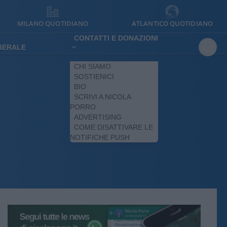
MILANO QUOTIDIANO
ATLANTICO QUOTIDIANO
CONTATTI E DONAZIONI
IBERALE
CHI SIAMO
SOSTIENICI
BIO
SCRIVI A NICOLA
PORRO
ADVERTISING
COME DISATTIVARE LE
NOTIFICHE PUSH