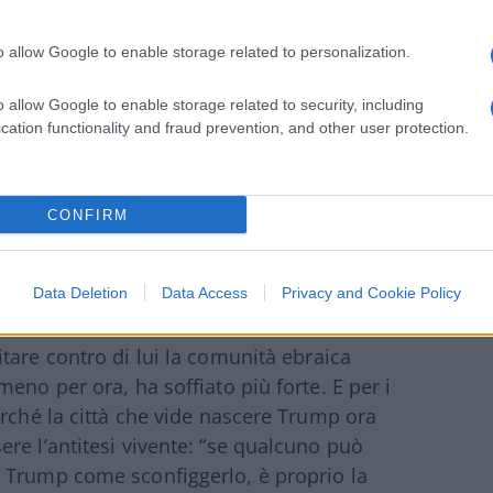
 stasera, guidata da un immigrato”. Il
rump, quella dei confini, della sicurezza e
o allow Google to enable storage related to personalization.
sso a quella del multiculturalismo e delle
o allow Google to enable storage related to security, including
cation functionality and fraud prevention, and other user protection.
CONFIRM
e ai ricchi e affitti congelati
Data Deletion
Data Access
Privacy and Cookie Policy
ollato Mamdani come
“comunista
tare contro di lui la comunità ebraica
eno per ora, ha soffiato più forte. E per i
erché la città che vide nascere Trump ora
re l’antitesi vivente: “se qualcuno può
 Trump come sconfiggerlo, è proprio la