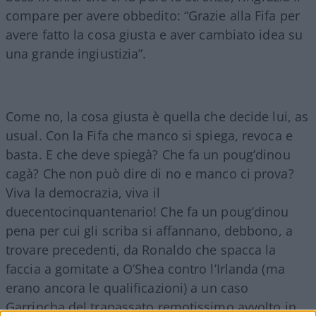
compare per avere obbedito: “Grazie alla Fifa per
avere fatto la cosa giusta e aver cambiato idea su
una grande ingiustizia”.
Come no, la cosa giusta è quella che decide lui, as
usual. Con la Fifa che manco si spiega, revoca e
basta. E che deve spiegà? Che fa un poug’dinou
cagà? Che non può dire di no e manco ci prova?
Viva la democrazia, viva il
duecentocinquantenario! Che fa un poug’dinou
pena per cui gli scriba si affannano, debbono, a
trovare precedenti, da Ronaldo che spacca la
faccia a gomitate a O’Shea contro l’Irlanda (ma
erano ancora le qualificazioni) a un caso
Garrincha del trapassato remotissimo avvolto in