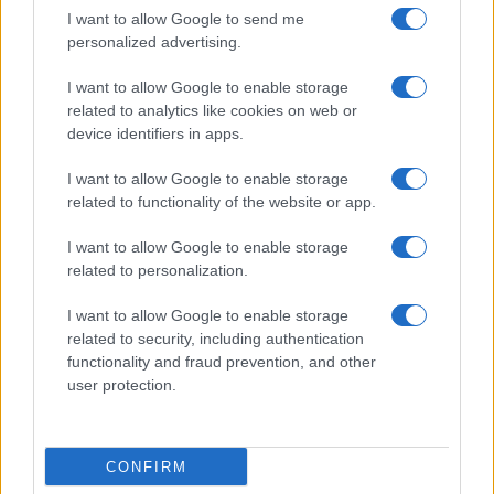
sistema, sappiamo chi sono questi, di cosa sono
I want to allow Google to send me
capaci, e siccome saremmo un po’ preoccupati di
personalized advertising.
pigliarci qualche drone tra capo e collo, o al limite
I want to allow Google to enable storage
qualche meme atomico, ci limiteremo a
related to analytics like cookies on web or
considerare che a Donald, Gianni, Andy e
device identifiers in apps.
compagnia bella servirebbe un ordine restrittivo.
I want to allow Google to enable storage
Così, per dire, eh.
related to functionality of the website or app.
I want to allow Google to enable storage
related to personalization.
Max Del Papa, 6 luglio 2026
I want to allow Google to enable storage
related to security, including authentication
Nicolaporro.it è anche su Whatsapp. È
functionality and fraud prevention, and other
sufficiente
cliccare qui
per iscriversi al canale ed
user protection.
essere sempre aggiornati (gratis).
CONFIRM
#DONALD TRUMP
#FIFA
#GIANNI INFANTINO