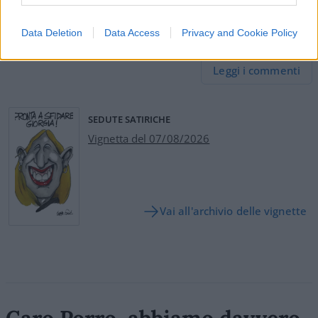
#MONDIALE
Data Deletion
Data Access
Privacy and Cookie Policy
16
Leggi i commenti
SEDUTE SATIRICHE
Vignetta del 07/08/2026
Vai all'archivio delle vignette