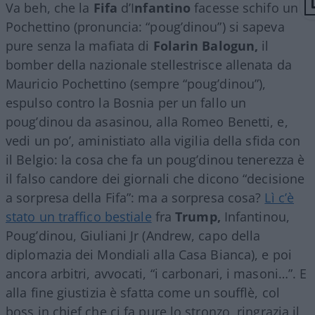
Va beh, che la
Fifa
d’I
nfantino
facesse schifo un
Pochettino (pronuncia: “poug’dinou”) si sapeva
pure senza la mafiata di
Folarin Balogun,
il
bomber della nazionale stellestrisce allenata da
Mauricio Pochettino (sempre “poug’dinou”),
espulso contro la Bosnia per un fallo un
poug’dinou da asasinou, alla Romeo Benetti, e,
vedi un po’, aministiato alla vigilia della sfida con
il Belgio: la cosa che fa un poug’dinou tenerezza è
il falso candore dei giornali che dicono “decisione
a sorpresa della Fifa”: ma a sorpresa cosa?
Lì c’è
stato un traffico bestiale
fra
Trump,
Infantinou,
Poug’dinou, Giuliani Jr (Andrew, capo della
diplomazia dei Mondiali alla Casa Bianca), e poi
ancora arbitri, avvocati, “i carbonari, i masoni…”. E
alla fine giustizia è sfatta come un soufflè, col
boss in chief che ci fa pure lo stronzo, ringrazia il