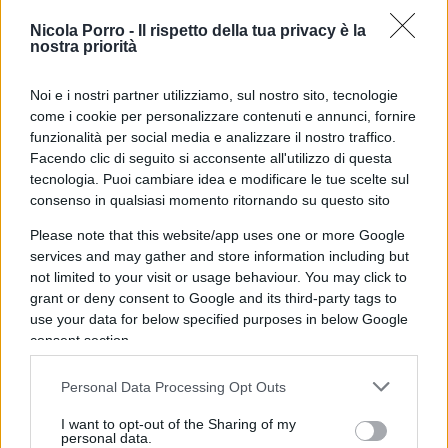
spesse coltri d’oblio. La faccenda interessante è
Nicola Porro -
Il rispetto della tua privacy è la
che, al di là della grottesca amministrazione della
nostra priorità
“giustizia” sportiva in sé, uno come Folarin (e
anche tutti i suoi compagni) ne ricava una sorta di
Noi e i nostri partner utilizziamo, sul nostro sito, tecnologie
come i cookie per personalizzare contenuti e annunci, fornire
licenza di uccidere, come 007.
funzionalità per social media e analizzare il nostro traffico.
Facendo clic di seguito si acconsente all'utilizzo di questa
Leggi anche:
tecnologia. Puoi cambiare idea e modificare le tue scelte sul
consenso in qualsiasi momento ritornando su questo sito
Please note that this website/app uses one or more Google
Caos ai Mondiali, Trump ammette la telefona a
services and may gather and store information including but
Infantino: “Balogun? Non era fallo”
not limited to your visit or usage behaviour. You may click to
grant or deny consent to Google and its third-party tags to
use your data for below specified purposes in below Google
consent section.
Paura, eh? No: Fifa! E insomma
anche tra le palle
qualcuno è sempre più uguale
, fatta la legge
Personal Data Processing Opt Outs
(l’art. 27 del codice disciplinare che stabilisce la
I want to opt-out of the Sharing of my
facoltà di sospensione di un provvedimento
personal data.