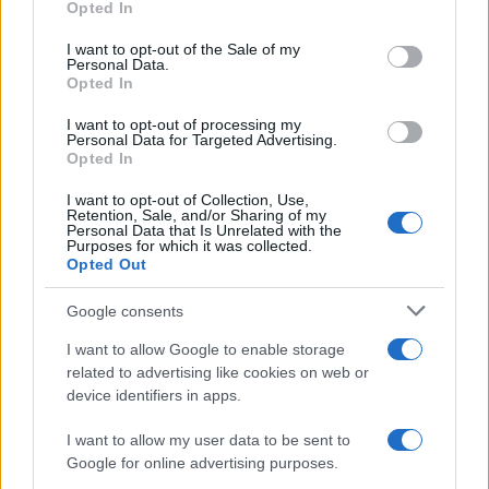
Opted In
disciplinare), trovato l’intrigo. Chiaro che gli USA
debbono arrivarci in fondo, almeno fino alle
I want to opt-out of the Sale of my
Personal Data.
semifinali, se no chissà a chi dichiarano guerra.
Opted In
Pare che Donaldone sia stato visto ballare
I want to opt-out of processing my
leggiadro per le sale più o meno ovali
Personal Data for Targeted Advertising.
Opted In
canticchiando “e questa è casa mia, e qui
comando io” facendo ripetuti gesti dell’ombrello
I want to opt-out of Collection, Use,
Retention, Sale, and/or Sharing of my
mentre Infantino in videochiamata rispondeva da
Personal Data that Is Unrelated with the
Purposes for which it was collected.
par suo: “Con i soldi e il Presidente, si va in culo
Opted Out
all’esimente”.
Google consents
Va bene, va tutto bene, il mondo, dentro e fuori lo
I want to allow Google to enable storage
stadio, non si regge sul diritto internazionale ma
related to advertising like cookies on web or
device identifiers in apps.
sui rapporti di forza, lo sappiamo e sappiamo che
anche questo serve a far capire che l’Europa conta
I want to allow my user data to be sent to
zero, sappiamo che tutto fa brodo nel teppismo di
Google for online advertising purposes.