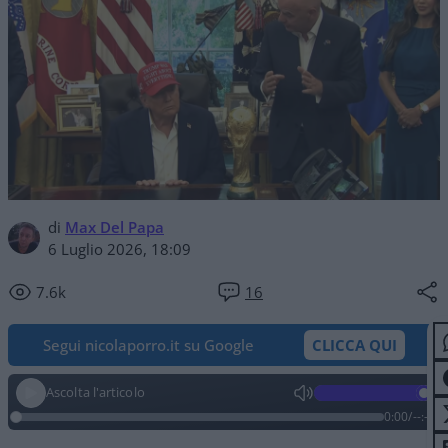
di
Max Del Papa
6 Luglio 2026, 18:09
7.6k
16
Segui nicolaporro.it su Google
CLICCA QUI
Ascolta l'articolo
0:00
/
--:--