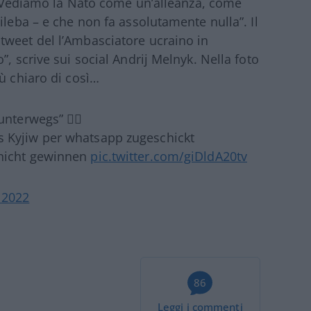
n. “Vediamo la Nato come un’alleanza, come
ileba – e che non fa assolutamente nulla”. Il
tweet del l’Ambasciatore ucraino in
”, scrive sui social Andrij Melnyk. Nella foto
ù chiaro di così…
nterwegs” 🤦‍♂️
 Kyjiw per whatsapp zugeschickt
 nicht gewinnen
pic.twitter.com/giDldA20tv
 2022
86
Leggi i commenti