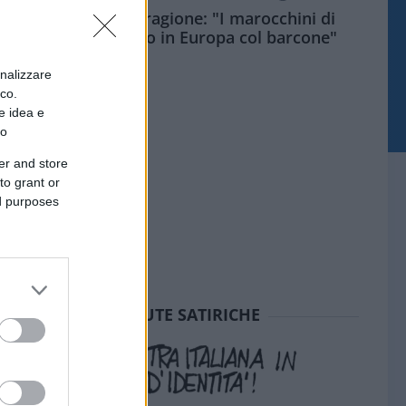
Meloni aveva ragione: "I marocchini di
Ceuta sbarcano in Europa col barcone"
onalizzare
ico.
e idea e
to
er and store
to grant or
ed purposes
SEDUTE SATIRICHE