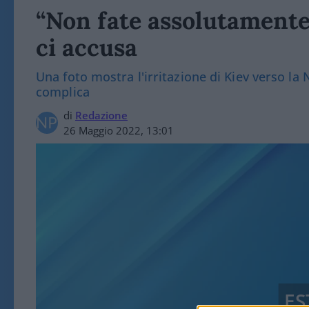
“Non fate assolutamente
ci accusa
Una foto mostra l'irritazione di Kiev verso la
complica
di
Redazione
26 Maggio 2022, 13:01
ES