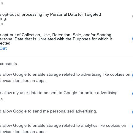
In
mpresa di evitare la caduta di Kiev. Ha
to opt-out of processing my Personal Data for Targeted
ing.
nistiche. Ha riconquistato alcune pezzetti di
In
 compattare l’Occidente e la Nato sulle
o opt-out of Collection, Use, Retention, Sale, and/or Sharing
ienamente soddisfatto. Non ha ottenuto la
ersonal Data that Is Unrelated with the Purposes for which it
lected.
tto. Non ha ottenuto il bando al petrolio
Out
sono, ma non hanno fatto collassare
esta di ingresso in Unione Europea è un
consents
etterà scorciatoie
, per concludere il
o allow Google to enable storage related to advertising like cookies on
pre che alcuni Paesi non si mettano di
evice identifiers in apps.
’Armata russa avanza seppur lentamente: il
o allow my user data to be sent to Google for online advertising
Mariupol è caduta con tutto il simbolismo che
s.
e che quell’inno “l’Ucraina vincerà” sia uno
to allow Google to send me personalized advertising.
o allow Google to enable storage related to analytics like cookies on
mes
dell’altro giorno, in cui si invitava Kiev a
evice identifiers in apps.