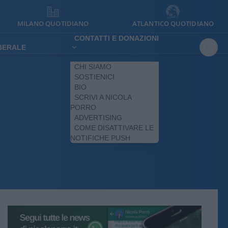
MILANO QUOTIDIANO
ATLANTICO QUOTIDIANO
CONTATTI E DONAZIONI
IBERALE
CHI SIAMO
SOSTIENICI
BIO
SCRIVI A NICOLA
PORRO
ADVERTISING
COME DISATTIVARE LE
NOTIFICHE PUSH