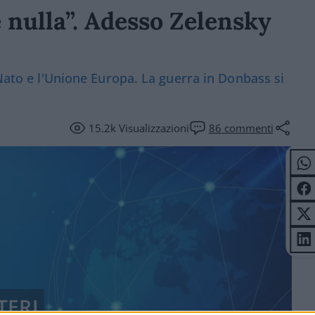
 nulla”. Adesso Zelensky
 Nato e l'Unione Europa. La guerra in Donbass si
15.2k
Visualizzazioni
86
commenti
TERI