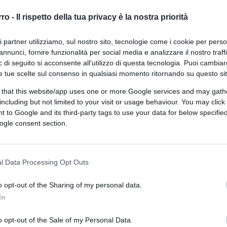
rro -
Il rispetto della tua privacy è la nostra priorità
ri partner utilizziamo, sul nostro sito, tecnologie come i cookie per pers
annunci, fornire funzionalità per social media e analizzare il nostro traff
 di seguito si acconsente all'utilizzo di questa tecnologia. Puoi cambiar
e tue scelte sul consenso in qualsiasi momento ritornando su questo si
 that this website/app uses one or more Google services and may gath
including but not limited to your visit or usage behaviour. You may click 
 to Google and its third-party tags to use your data for below specifi
ogle consent section.
ferite su Google
CLICCA QUI
l Data Processing Opt Outs
idente. Certo ci sono gli applausi al
ca le sanzioni, le prime armi inviate, il
o opt-out of the Sharing of my personal data.
entourage da qualche giorno stanno
In
me si stanno mettendo le cose in guerra.
o opt-out of the Sale of my Personal Data.