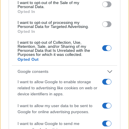
gruppo Pirelli, guarda al futuro con pragmatismo.
I want to opt-out of the Sale of my
Personal Data.
E soprattutto con la fiducia di chi riconosce
Opted In
all’Italia la capacità di avere un ruolo centrale.
I want to opt-out of processing my
Personal Data for Targeted Advertising.
Opted In
Ospite e protagonista di assoluto rilievo alla
Ripartenza 2026
di
Maratea,
Tronchetti Provera
I want to opt-out of Collection, Use,
Retention, Sale, and/or Sharing of my
ha messo a fuoco le leve necessarie allo sviluppo
Personal Data that Is Unrelated with the
Purposes for which it was collected.
del nostro Paese in un momento storico
Opted Out
complesso come quello attuale. “La formazione
Google consents
dei giovani, dare opportunità ai giovani: questa è
la primissima cosa. L’altro elemento importante è
I want to allow Google to enable storage
related to advertising like cookies on web or
liberare le energie che il Paese ha, semplificando
device identifiers in apps.
la vita a chi lavora.
Il che vuol dire ridurre la
burocrazia, ridurre i vincoli per fare impresa e
I want to allow my user data to be sent to
Google for online advertising purposes.
aiutare gli investimenti a scorrere verso il
mondo delle imprese
”, ha affermato il Presidente
I want to allow Google to send me
Esecutivo del gruppo Pirelli. Proprio riferendosi al