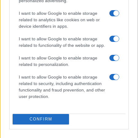
personalized advertising.
contesto di Matarea, l’imprenditore ha anche
I want to allow Google to enable storage
ricordato le forti potenzialità del Sud Italia,
related to analytics like cookies on web or
territorio definito “un serbatoio di ricchezze per il
device identifiers in apps.
Paese, che va agevolato”.
I want to allow Google to enable storage
related to functionality of the website or app.
Abbiamo chiesto a Tronchetti Provera se l’Europa
I want to allow Google to enable storage
stia aiutando il nostro Paese in questo percorso e
related to personalization.
se l’approccio delle istituzioni Ue sia cambiato
rispetto ai temi dello sviluppo. “A parole, nella
I want to allow Google to enable storage
sostanza non abbiamo ancora risultati.
C’è una
related to security, including authentication
functionality and fraud prevention, and other
tendenza a comprendere meglio i problemi dei
user protection.
diversi Paesi europe
i, dovremmo stare più
insieme avendo anche qualcuno che rappresenti
l’Europa a livello internazionale, con la possibilità
CONFIRM
di decidere. Perché subiamo quello che sta
succedendo nel mondo, ma non siamo nei tavoli