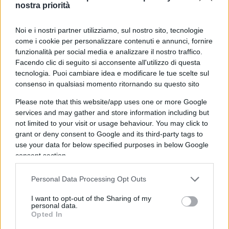
del gruppo Pirelli, guarda al futuro con
nostra priorità
pragmatismo
Noi e i nostri partner utilizziamo, sul nostro sito, tecnologie
di
Marco Leardi
come i cookie per personalizzare contenuti e annunci, fornire
24.4k
1
6 Agosto 2026, 18:30
funzionalità per social media e analizzare il nostro traffico.
Facendo clic di seguito si acconsente all'utilizzo di questa
tecnologia. Puoi cambiare idea e modificare le tue scelte sul
consenso in qualsiasi momento ritornando su questo sito
Please note that this website/app uses one or more Google
services and may gather and store information including but
not limited to your visit or usage behaviour. You may click to
grant or deny consent to Google and its third-party tags to
use your data for below specified purposes in below Google
consent section.
Liberare le energie che l’Italia già possiede per
Personal Data Processing Opt Outs
consentire al Paese di esprimere tutto il proprio
I want to opt-out of the Sharing of my
potenziale. La strategia proposta da
Marco
personal data.
Opted In
Tronchetti Provera
, Presidente Esecutivo del