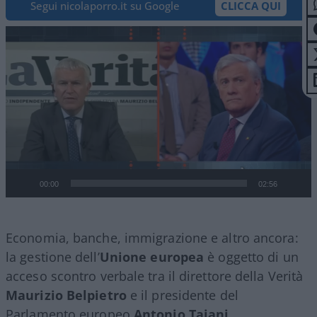
Segui nicolaporro.it su Google
CLICCA QUI
Video
Player
00:00
02:56
Economia, banche, immigrazione e altro ancora:
la gestione dell’
Unione europea
è oggetto di un
acceso scontro verbale tra il direttore della Verità
Maurizio Belpietro
e il presidente del
Parlamento europeo
Antonio Tajani
.