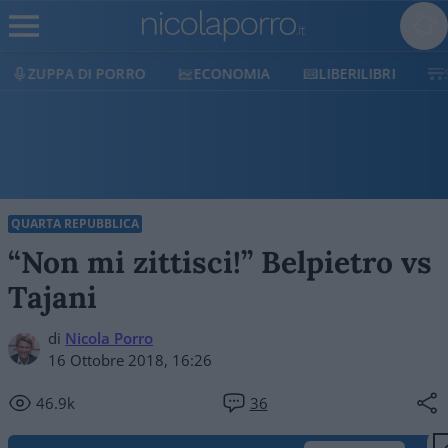
DI PORRO
ECONOMIA
LIBERILIBRI
SHOP
QUARTA REPUBBLICA
“Non mi zittisci!” Belpietro vs
Tajani
di
Nicola Porro
16 Ottobre 2018, 16:26
46.9k
36