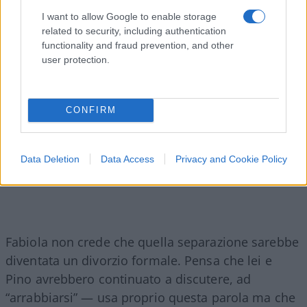
qualunque riavvicinamento?
I want to allow Google to enable storage
related to security, including authentication
functionality and fraud prevention, and other
user protection.
CONFIRM
Data Deletion
Data Access
Privacy and Cookie Policy
Fabiola non crede che quella separazione sarebbe
diventata un divorzio formale. Pensa che lei e
Pino avrebbero continuato a discutere, ad
“arrabbiarsi” — usa proprio questa parola ma che