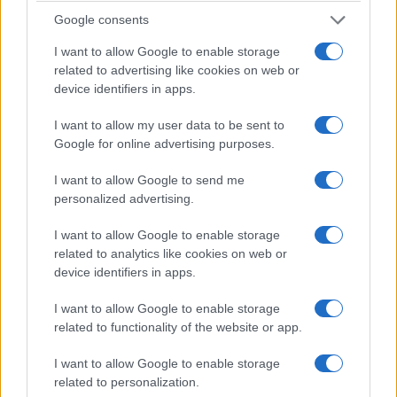
arrivata a una convinzione: quei brani,
Google consents
semplicemente sbagliati per un contesto da “notte
I want to allow Google to enable storage
di Capodanno”, fossero
un messaggio in codice
related to advertising like cookies on web or
device identifiers in apps.
rivolto a loro due
. Una dichiarazione mandata in
mondovisione a chi, quella sera, aveva scelto di
I want to allow my user data to be sent to
non ascoltare.
Google for online advertising purposes.
I want to allow Google to send me
È un dettaglio che, letto oggi, acquista
il peso di
personalized advertising.
un presagio
. Se quel segnale fosse arrivato — se
I want to allow Google to enable storage
Fabiola avesse acceso la televisione quella notte,
related to analytics like cookies on web or
se le parole di quelle due canzoni fossero state
device identifiers in apps.
raccolte e non lasciate cadere — la storia tra i due
I want to allow Google to enable storage
si sarebbe chiusa diversamente nei quattro giorni
related to functionality of the website or app.
che restavano? O il destino, come dice lei stessa
parlando del caso e del non caso nella loro storia,
I want to allow Google to enable storage
related to personalization.
aveva già scritto un’altra pagina, indipendente da