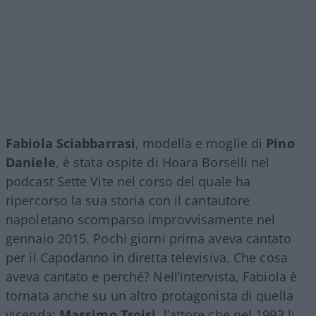
Fabiola Sciabbarrasi
, modella e moglie di
Pino
Daniele
, è stata ospite di Hoara Borselli nel
podcast Sette Vite nel corso del quale ha
ripercorso la sua storia con il cantautore
napoletano scomparso improvvisamente nel
gennaio 2015. Pochi giorni prima aveva cantato
per il Capodanno in diretta televisiva. Che cosa
aveva cantato e perché? Nell’intervista, Fabiola è
tornata anche su un altro protagonista di quella
vicenda:
Massimo Troisi
, l’attore che nel 1993 li