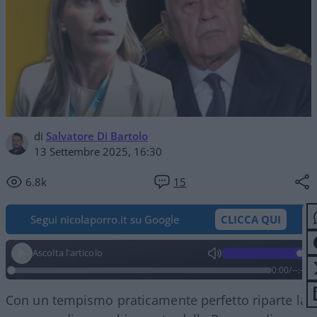
di
Salvatore Di Bartolo
13 Settembre 2025, 16:30
6.8k
15
Segui nicolaporro.it su Google
CLICCA QUI
Ascolta l'articolo
0:00
/
--:--
Con un tempismo praticamente perfetto riparte la