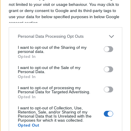
not limited to your visit or usage behaviour. You may click to
della morte di Pino Daniele, nel gennaio 2015.
grant or deny consent to Google and its third-party tags to
Fabiola racconta che quella sera furono eseguiti
use your data for below specified purposes in below Google
“Io per lei” e “Amore senza fine”. Brani che
consent section.
probabilmente non erano previsti nella scaletta.
Personal Data Processing Opt Outs
I want to opt-out of the Sharing of my
personal data.
Opted In
I want to opt-out of the Sale of my
Personal Data.
Opted In
I want to opt-out of processing my
Personal Data for Targeted Advertising.
Opted In
I want to opt-out of Collection, Use,
Retention, Sale, and/or Sharing of my
Personal Data that Is Unrelated with the
Purposes for which it was collected.
Opted Out
Lei quella diretta non la seguì ma con il tempo è