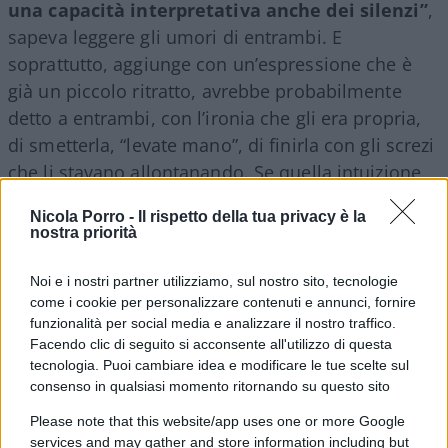
una capacità interpretativa anche dei silenzi”
,
sapeva leggere gli umori di entrambi. E
soprattutto, aggiunge con un’espressione che è
già un piccolo ritratto, avrebbe probabilmente
detto a entrambi, con l’ironia che gli era propria,
di smetterla, “levate mano”, di finirla con gli screzi
che li stavano allontanando. Se quella intuizione
fosse fondata, la domanda diventa inevitabile: un
Nicola Porro -
Il rispetto della tua privacy è la
Massimo Troisi vivo nel 2015 avrebbe davvero
nostra priorità
potuto essere il mediatore che mancò? O è più
semplicemente il modo in cui il dolore, a distanza
Noi e i nostri partner utilizziamo, sul nostro sito, tecnologie
come i cookie per personalizzare contenuti e annunci, fornire
di tempo, cerca un varco per immaginare un
funzionalità per social media e analizzare il nostro traffico.
finale diverso.
Facendo clic di seguito si acconsente all'utilizzo di questa
tecnologia. Puoi cambiare idea e modificare le tue scelte sul
consenso in qualsiasi momento ritornando su questo sito
Il secondo tassello del “cosa sarebbe successo se”
riguarda
una serata precisa
: il concerto di
Please note that this website/app uses one or more Google
services and may gather and store information including but
Capodanno in diretta Rai, quattro giorni prima