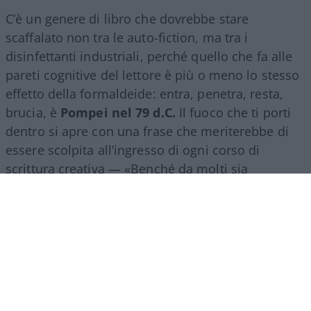
C’è un genere di libro che dovrebbe stare
scaffalato non tra le auto-fiction, ma tra i
disinfettanti industriali, perché quello che fa alle
pareti cognitive del lettore è più o meno lo stesso
effetto della formaldeide: entra, penetra, resta,
brucia, è
Pompei nel 79 d.C.
Il fuoco che ti porti
dentro si apre con una frase che meriterebbe di
essere scolpita all’ingresso di ogni corso di
scrittura creativa — «Benché da molti sia
considerata una bella donna, mia madre puzza»
— e da lì in poi non concede tregua.