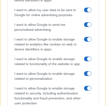
device identifiers in apps.
Sant’Anna di Stazzema, il progetto che più lo ha
reso orgoglioso. “Sono sempre stato
I want to allow my user data to be sent to
particolarmente privilegiato e fortunato”, riflette.
Google for online advertising purposes.
I want to allow Google to send me
Le invettive contro il
personalized advertising.
centrodestra
I want to allow Google to enable storage
related to analytics like cookies on web or
device identifiers in apps.
Di Toscani si ricordano ovviamente le immagini
I want to allow Google to enable storage
iconiche per Benetton. Ma anche l’impegno
related to functionality of the website or app.
politico, le invettive contro il centrodestra e gli
innumerevoli insulti. Soprattutto contro Matteo
I want to allow Google to enable storage
Salvini o contro la
“regina di coattonia”
diventata
related to personalization.
nel frattempo premier, Giorgia Meloni. Quando
I want to allow Google to enable storage
Silvio Berlusconi venne a mancare,
Toscani disse
:
related to security, including authentication
“Penso che la sua morte sia stata una fortuna per
functionality and fraud prevention, and other
user protection.
questo paese e non sono l’unico a pensarlo”.