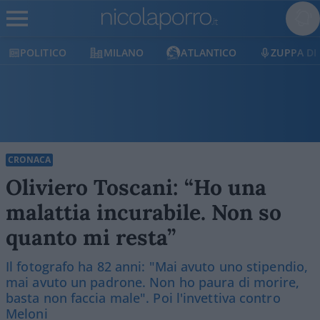
POLITICO
MILANO
ATLANTICO
ZUPPA DI P
CRONACA
Oliviero Toscani: “Ho una
malattia incurabile. Non so
quanto mi resta”
Il fotografo ha 82 anni: "Mai avuto uno stipendio,
mai avuto un padrone. Non ho paura di morire,
basta non faccia male". Poi l'invettiva contro
Meloni