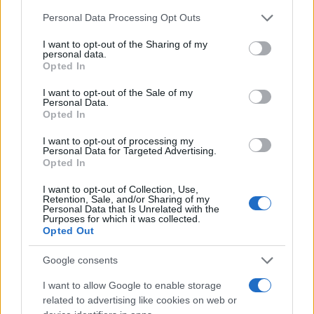
Personal Data Processing Opt Outs
Addio alla fotografia
I want to opt-out of the Sharing of my
personal data.
Opted In
In questo periodo, Toscani ha deciso di
allontanarsi dal mondo della fotografia, un ambito
I want to opt-out of the Sale of my
Personal Data.
che ha dominato gran parte della sua vita
Opted In
professionale. “Non ho più voglia. Mi sono
I want to opt-out of processing my
liberato di tutto”, afferma, chiudendo un capitolo
Personal Data for Targeted Advertising.
Opted In
importante della sua vita ma senza ignorare i
sentimenti di incompiutezza per le opere mai
I want to opt-out of Collection, Use,
Retention, Sale, and/or Sharing of my
realizzate. “Fino al giorno prima di essere così,
Personal Data that Is Unrelated with the
Purposes for which it was collected.
lavoravo come se avessi 30 anni”, rivela,
Opted Out
evidenziando come la malattia abbia imposto un
punto di svolta imprevisto. Ciò nonostante, non
Google consents
dimentica i successi e i momenti salienti della sua
I want to allow Google to enable storage
carriera, come il suo impegno nell’eccidio di
related to advertising like cookies on web or