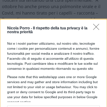
ottobre ho anche preso una polmonite virale e il
Covid, mi hanno tirato per i capelli – racconta –
Penso di essere stato anche morto, per qualche
minuto: ricordo una cosa astratta di colori un po’
Nicola Porro -
Il rispetto della tua privacy è la
psichedelici. Quando sto male e ho la febbre
nostra priorità
riesco a immaginare cose fantastiche… In un anno
Noi e i nostri partner utilizziamo, sul nostro sito, tecnologie
ho perso 40 chili. Neppure il vino riesco più a
come i cookie per personalizzare contenuti e annunci, fornire
bere: il sapore è alterato dai medicinali”.
funzionalità per social media e analizzare il nostro traffico.
Facendo clic di seguito si acconsente all'utilizzo di questa
tecnologia. Puoi cambiare idea e modificare le tue scelte sul
consenso in qualsiasi momento ritornando su questo sito
Leggi anche:
Please note that this website/app uses one or more Google
services and may gather and store information including but
Che tristezza Oliviero Toscani, l’uomo che se la
not limited to your visit or usage behaviour. You may click to
grant or deny consent to Google and its third-party tags to
prende coi morti
use your data for below specified purposes in below Google
Oliviero Toscani insulta Porro. Merita una
consent section.
pernacchia