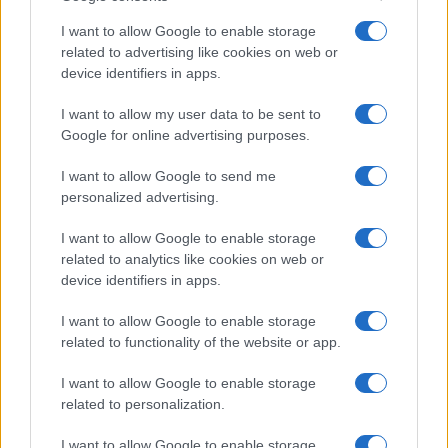
Diciamo una sorta di Beppe Grillo fuori tempo
I want to allow Google to enable storage
massimo.
related to advertising like cookies on web or
device identifiers in apps.
Finto intellettuale
I want to allow my user data to be sent to
Google for online advertising purposes.
Questo tipo che passa per intellettuale
, per
I want to allow Google to send me
cane sciolto contro il sistema delle multinazionali
personalized advertising.
ma negli anni Ottanta faceva per Benetton le foto
I want to allow Google to enable storage
dei terminali di Aids, è, siamo tutti d’accordo, uno
related to analytics like cookies on web or
che come tanti ha capito il modo di stare a galla
device identifiers in apps.
nel mare di merda nazionale, ci ha anche fatto i
I want to allow Google to enable storage
soldi, bravo lui ma insomma qualcuno ha mai
related to functionality of the website or app.
visto una foto di Toscani, a parte a morenti o altri
I want to allow Google to enable storage
disgraziati? Cosa è, un pubblicitario, un
related to personalization.
situazionista, un esperto di comunicazione, per
dire uno che sa niente su tutto? Vai a cercare
I want to allow Google to enable storage