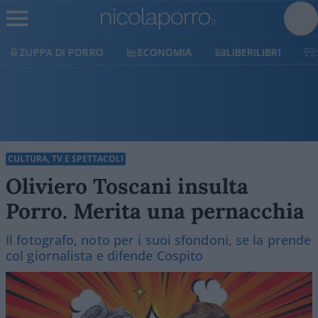
ECONOMIA
LIBERILIBRI
SHOP
SOSTIENICI
CULTURA, TV E SPETTACOLI
Oliviero Toscani insulta
Porro. Merita una pernacchia
Il fotografo, noto per i suoi sfondoni, se la prende
col giornalista e difende Cospito