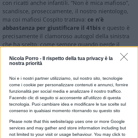
con ricatti anche infantili. “Non è mica mafioso”,
scandisce, proseccamente, il nostro nientologo,
ma coi mafiosi Cospito trattava:
ce n’è
abbastanza per giustificare il 41bis
e questo è
precisamente il clamoroso autogol della sinistra
che ha scelto, come sempre quando perde il
potere, la strumentalizzazione di un sovversivo
Nicola Porro -
Il rispetto della tua privacy è la
patetico secondo la strategia vinco-vinco: se ci
nostra priorità
scappa il morto l’assassina è Meloni, se ci scappa
il vivo Meloni è inadatta. Ma i rapporti opachi con
Noi e i nostri partner utilizziamo, sul nostro sito, tecnologie
questa figura, la trattativa coi mafiosi per
come i cookie per personalizzare contenuti e annunci, fornire
funzionalità per social media e analizzare il nostro traffico.
interposto anarchico sono un colpo durissimo,
Facendo clic di seguito si acconsente all'utilizzo di questa
definitivo per il populismo di sinistra legalista e
tecnologia. Puoi cambiare idea e modificare le tue scelte sul
moralista. Si tratta di analisi elementare, pura
consenso in qualsiasi momento ritornando su questo sito
registrazione dei fatti, ma
a quelli come Toscani i
Please note that this website/app uses one or more Google
fatti non interessano
e la comprensione dei
services and may gather and store information including but
not limited to your visit or usage behaviour. You may click to
medesimi gli pare tempo perso o forse è troppo