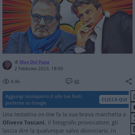
di
Max Del Papa
2 Febbraio 2023, 18:00
4.9k
40
Aggiungi nicolaporro.it alle tue fonti
CLICCA QUI
preferite su Google
Una testatina
on line
fa la sua brava marchetta a
Olivero Toscani
, il fotografo provocatore, gli
lascia dire la qualunque salvo dissociarsi, in