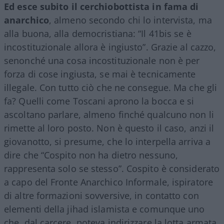
Ed esce subito il cerchiobottista in fama di
anarchico
, almeno secondo chi lo intervista, ma
alla buona, alla democristiana: “Il 41bis se è
incostituzionale allora è ingiusto”. Grazie al cazzo,
senonché una cosa incostituzionale non è per
forza di cose ingiusta, se mai è tecnicamente
illegale. Con tutto ciò che ne consegue. Ma che gli
fa? Quelli come Toscani aprono la bocca e si
ascoltano parlare, almeno finché qualcuno non li
rimette al loro posto. Non è questo il caso, anzi il
giovanotto, si presume, che lo interpella arriva a
dire che “Cospito non ha dietro nessuno,
rappresenta solo se stesso”. Cospito è considerato
a capo del Fronte Anarchico Informale, ispiratore
di altre formazioni sovversive, in contatto con
elementi della jihad islamista e comunque uno
che, dal carcere, poteva indirizzare la lotta armata,