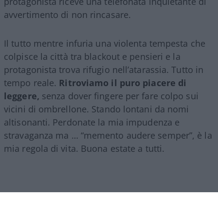
protagonista riceve una telefonata inquietante di
avvertimento di non rincasare.
Il tutto mentre infuria una violenta tempesta che
colpisce la città tra blackout e pensieri e la
protagonista trova rifugio nell’atarassia. Tutto in
tempo reale.
Ritroviamo il puro piacere di
leggere,
senza dover fingere per fare colpo sui
vicini di ombrellone. Stando lontani da nomi
altisonanti. Perdonate la mia impudenza e
stravaganza ma … “memento audere semper”, è la
mia regola di vita. Buona estate a tutti.