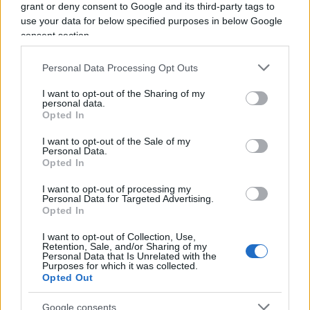
grant or deny consent to Google and its third-party tags to
complicata, lui si pasce delle sue boutade, che
use your data for below specified purposes in below Google
quando va male si possono sempre spacciare per
consent section.
provocazioni.
Personal Data Processing Opt Outs
Nell’intervista
viene misteriosamente definito
I want to opt-out of the Sharing of my
personal data.
“esperto in comunicazione”
, forse in virtù delle
Opted In
innumerevoli e incommentabili cadute di stile,
I want to opt-out of the Sale of my
delle trovate di pessimo gusto. Ma chi diavolo è
Personal Data.
Opted In
poi questo Toscani, questo fotografo che si
prende tanto sul serio mentre mentre bofonchia,
I want to opt-out of processing my
Personal Data for Targeted Advertising.
“monate, monate” e ridacchia tutto contento di sé?
Opted In
Perché il messaggio è lui, tutto il resto è a
I want to opt-out of Collection, Use,
prescindere e non vuole spiegazioni, rifiuta
Retention, Sale, and/or Sharing of my
Personal Data that Is Unrelated with the
l’analisi, la sostituisce col risolino, lo sberleffo,
Purposes for which it was collected.
l’occhialetto colorato, la frasetta miserabile, il
Opted Out
solito arcitaliano che si spaccia per antitaliano.
Google consents