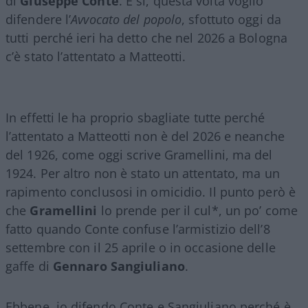
di
Giuseppe
Conte
. E sì, questa volta voglio
difendere l’
Avvocato del popolo
, sfottuto oggi da
tutti perché ieri ha detto che nel 2026 a Bologna
c’è stato l’attentato a Matteotti.
In effetti le ha proprio sbagliate tutte perché
l’attentato a Matteotti non è del 2026 e neanche
del 1926, come oggi scrive Gramellini, ma del
1924. Per altro non è stato un attentato, ma un
rapimento conclusosi in omicidio. Il punto però è
che
Gramellini
lo prende per il cul*, un po’ come
fatto quando Conte confuse l’armistizio dell’8
settembre con il 25 aprile o in occasione delle
gaffe di
Gennaro
Sangiuliano
.
Ebbene, io difendo Conte e Sangiuliano perché è