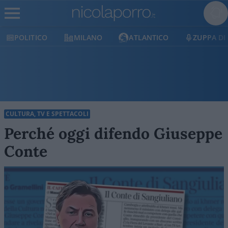
LITICO
MILANO
ATLANTICO
ZUPPA DI PORR
CULTURA, TV E SPETTACOLI
Perché oggi difendo Giuseppe
Conte