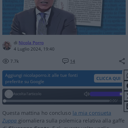
di
Nicola Porro
4 Luglio 2024, 19:40
7.7k
14
Aggiungi nicolaporro.it alle tue fonti
CLICCA QUI
preferite su Google
Ascolta l'articolo
0:00
/
--:--
Questa mattina ho concluso
la mia consueta
Zuppa
giornaliera sulla polemica relativa alla gaffe