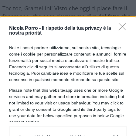
Toc toc, Gramellini! Visto che oggi ti piace fare il
fenomeno, che cosa dovremmo dire del fatto che
in un pezzo del
Corriere della Sera
di qualche
Nicola Porro -
Il rispetto della tua privacy è la
giorno fa c’era scritto “anno” senza “h”? Pensi che
nostra priorità
io abbia preso per il culo Fontana, te, i giornalisti
Noi e i nostri partner utilizziamo, sul nostro sito, tecnologie
o vicedirettori? Insomma, quando manca una “h”
come i cookie per personalizzare contenuti e annunci, fornire
in “hanno” sul
Corsera,
tutti zitti e muti, mentre
funzionalità per social media e analizzare il nostro traffico.
invece se Conte dice una scemenza su Matteotti
Facendo clic di seguito si acconsente all'utilizzo di questa
tutti a fargli un c** così.
tecnologia. Puoi cambiare idea e modificare le tue scelte sul
consenso in qualsiasi momento ritornando su questo sito
Please note that this website/app uses one or more Google
services and may gather and store information including but
Quest’idea dei giornalisti è insopportabile
: dei
not limited to your visit or usage behaviour. You may click to
fenomeni che ci spiegano dove va a finire il
grant or deny consent to Google and its third-party tags to
use your data for below specified purposes in below Google
mondo, come stiamo morendo e quanto i nostri
consent section.
politici siano dei cialtroni che guadagnano tanto,
ma lavorano poco. Come se non bastasse, tutto