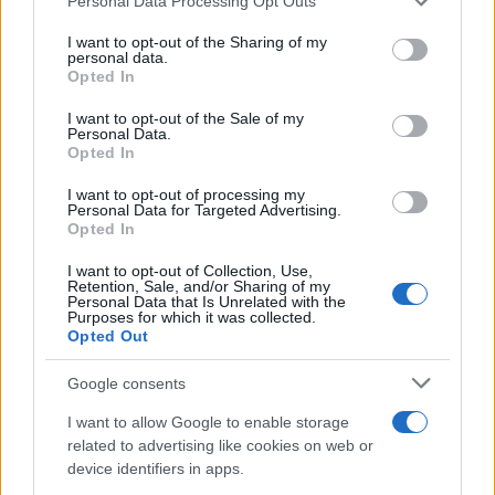
Personal Data Processing Opt Outs
questo esce dalla bocca di una categoria i cui
I want to opt-out of the Sharing of my
componenti si premiano tra di loro e si
personal data.
proteggono, tanto che quando sbagliano a
Opted In
scrivere “hanno” nessuno se ne accorge.
I want to opt-out of the Sale of my
Personal Data.
Opted In
Io non voglio difendere i politici, tantomeno Conte
I want to opt-out of processing my
o Sangiuliano, ma questo moralismo proveniente
Personal Data for Targeted Advertising.
Opted In
da
certi
giornalisti
che si sentono dei fichi non
riesco proprio a sopportarlo.
I want to opt-out of Collection, Use,
Retention, Sale, and/or Sharing of my
Personal Data that Is Unrelated with the
Purposes for which it was collected.
Video
Opted Out
Player
Google consents
I want to allow Google to enable storage
related to advertising like cookies on web or
device identifiers in apps.