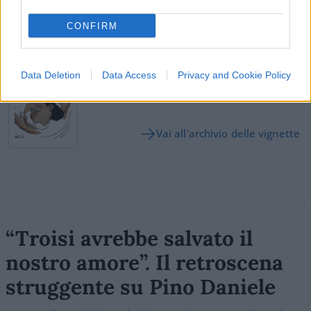
CONFIRM
SEDUTE SATIRICHE
Vignetta del 04/08/2026
Data Deletion
Data Access
Privacy and Cookie Policy
Vai all'archivio delle vignette
“Troisi avrebbe salvato il
nostro amore”. Il retroscena
struggente su Pino Daniele