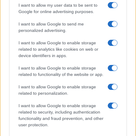
I want to allow my user data to be sent to
Google for online advertising purposes.
00:00
02:30
I want to allow Google to send me
personalized advertising.
I want to allow Google to enable storage
Nicola Porro, dalla Zuppa di Porro del 4 luglio
related to analytics like cookies on web or
2024
device identifiers in apps.
I want to allow Google to enable storage
Nicolaporro.it è anche su Whatsapp. È sufficiente
related to functionality of the website or app.
cliccare qui
per iscriversi al canale ed essere sempre
aggiornati (gratis).
I want to allow Google to enable storage
related to personalization.
#GIUSEPPE CONTE
#MASSIMO GRAMELLINI
I want to allow Google to enable storage
related to security, including authentication
functionality and fraud prevention, and other
14
user protection.
Leggi i commenti