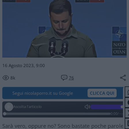
16 Agosto 2023, 9:00
8k
76
Segui nicolaporro.it su Google
CLICCA QUI
Ascolta l'articolo
0:00
/
--:--
Sarà vero, oppure no? Sono bastate poche parole