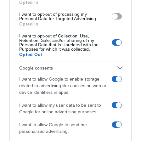
Opted In
un portavoce dell’Alleanza Atlantica in una
dichiarazione all’emittente pubblica ucraina
I want to opt-out of processing my
Personal Data for Targeted Advertising.
Suspilne. Una smentita netta, ma che difficilmente
Opted In
ridurrà le polemiche. Sintesi: la posizione della
I want to opt-out of Collection, Use,
Nato sul sostegno alla sovranità e l’integrità
Retention, Sale, and/or Sharing of my
Personal Data that Is Unrelated with the
territoriale dell’Ucraina “è chiara e non è
Purposes for which it was collected.
Opted Out
cambiata”. “Continueremo a sostenere l’Ucraina
finché sarà necessario e ci impegniamo a
Google consents
raggiungere una pace giusta e duratura”, ha
I want to allow Google to enable storage
aggiunto il portavoce. Però che nell’ufficio privato
related to advertising like cookies on web or
di Stoltenberg si parli liberamente di una cessione
device identifiers in apps.
di sovranità sul Donbass e i territori conquistati
I want to allow my user data to be sent to
da Mosca è un segnale enorme peer la guerra. In
Google for online advertising purposes.
fondo la controffensiva ucraina, al netto di alcune
conquiste marginali, al momento non ha portato i
I want to allow Google to send me
personalized advertising.
risultati sperati. La vittoria è tutt’altro che dietro