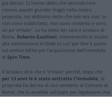
già deciso. Ci hanno detto che secondo loro
c’erano aspetti giuridici fragili nella nostra
proposta, noi abbiamo detto che non era così. Io
non sono soddisfatto, non sono contento e sono
un po’ irritato”. Lo ha detto ieri sera il sindaco di
Roma,
Roberto Gualtieri
, intervenendo in studio
alla trasmissione
In Onda
su La7 per fare il punto
sul vertice fallito per l’acquisizione dell’immobile
di
Spin Time.
Il Sindaco dice che è “irritato” perché, dopo che
per 13 anni le è stato sottratto l’immobile
, la
proprietà ha deciso di non venderlo al Comune di
Roma, che lo avrebbe utilizzato per legalizzare una
vergognosa occupazione abusiva.