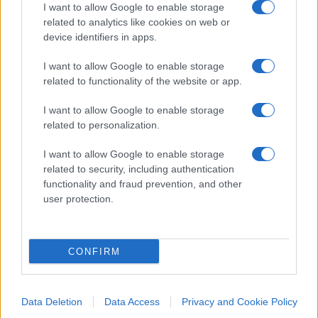
l’angolo. Oggi lo conferma anche la vice premier e
I want to allow Google to enable storage
ministra per la Reintegrazione dei territori
related to analytics like cookies on web or
device identifiers in apps.
temporaneamente occupati,
Iryna Vereshchuk
.
“Quanto durerà la guerra? – ha scritto su Telegram
I want to allow Google to enable storage
-. Dobbiamo essere onesti. In questa guerra, il
related to functionality of the website or app.
percorso verso la vittoria sarà lungo e difficile.
I want to allow Google to enable storage
‘Due-tre settimanè, ‘entro la fine dell’annò, ‘la
related to personalization.
prossima primaverà: Tutto questo non è vero.
I want to allow Google to enable storage
Dobbiamo prepararci a una lunga lotta. I cittadini
related to security, including authentication
e il governo, tutti devono prepararsi a una guerra
functionality and fraud prevention, and other
lunga e difficile. Solo allora vinceremo”.
user protection.
#RUSSIA
#UCRAINA
#VLADIMIR PUTIN
CONFIRM
76
Data Deletion
Data Access
Privacy and Cookie Policy
Leggi i commenti