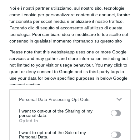
L’ira dell’Ucraina
Noi e i nostri partner utilizziamo, sul nostro sito, tecnologie
come i cookie per personalizzare contenuti e annunci, fornire
L’intervista di Jenssen ha ovviamente scatenato il
funzionalità per social media e analizzare il nostro traffico.
pandemonio in Ucraina e non solo. “Discorsi
Facendo clic di seguito si acconsente all'utilizzo di questa
tecnologia. Puoi cambiare idea e modificare le tue scelte sul
inaccettabili, ha scritto il portavoce del ministero
consenso in qualsiasi momento ritornando su questo sito
degli Esteri ucraino, Oleg Nikolenko. “Abbiamo
Please note that this website/app uses one or more Google
sempre pensato che l’Alleanza, proprio come
services and may gather and store information including but
l’Ucraina, non commerci sui suoi territori.
not limited to your visit or usage behaviour. You may click to
Consapevole o inconsapevole, il coinvolgimento
grant or deny consent to Google and its third-party tags to
dei funzionari della Nato nel formare una
use your data for below specified purposes in below Google
consent section.
narrazione sulla possibilità del ritiro dell’Ucraina
dai suoi territori fa il gioco della Russia”.
Personal Data Processing Opt Outs
I want to opt-out of the Sharing of my
La Nato ci mette una pezza
personal data.
Opted In
I want to opt-out of the Sale of my
Personal Data.
A rimediare al disastro geopolitico ci ha pensato