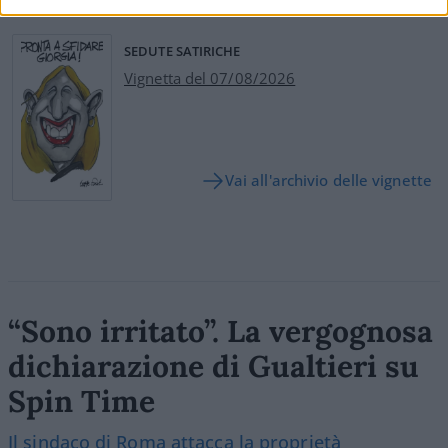
SEDUTE SATIRICHE
Vignetta del 07/08/2026
Vai all'archivio delle vignette
“Sono irritato”. La vergognosa
dichiarazione di Gualtieri su
Spin Time
Il sindaco di Roma attacca la proprietà