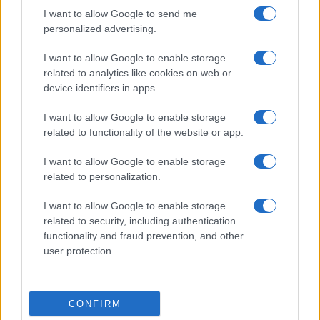
attribuiti — in particolare dagli artt. 1 e 179 del
I want to allow Google to send me
personalized advertising.
codice di procedura penale del 1913, noto come
codice “Finocchiaro Aprile” — dovesse essere
I want to allow Google to enable storage
qualificato, nella sua effettiva funzione, come una
related to analytics like cookies on web or
device identifiers in apps.
vera e propria parte del processo. Infatti, “Parte
nel processo penale è, secondo me, colui che può
I want to allow Google to enable storage
far valere o contro il quale è fatta valere la pretesa
related to functionality of the website or app.
penale”, sosteneva Matteotti.
I want to allow Google to enable storage
Tale impostazione, quindi, si poneva in
related to personalization.
consapevole contrasto con l’opinione espressa
I want to allow Google to enable storage
nella “Relazione al Re” sul nuovo codice del 1913,
related to security, including authentication
nella quale al pubblico ministero veniva attribuita
functionality and fraud prevention, and other
una posizione ritenuta “più nobile e imparziale, al
user protection.
di sopra delle parti”. Una definizione che finiva per
delineare la figura, intrinsecamente
contraddittoria, di una “parte imparziale”: formula
CONFIRM