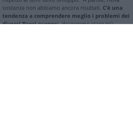
sostanza non abbiamo ancora risultati.
C’è una
tendenza a comprendere meglio i problemi dei
diversi Paesi europe
i, dovremmo stare più
insieme avendo anche qualcuno che rappresenti
l’Europa a livello internazionale, con la possibilità
di decidere. Perché subiamo quello che sta
succedendo nel mondo, ma non siamo nei tavoli
dove si decide”, ha risposto il top manager.
E di fronte al rischio che il Vecchio Continente
rimanga schiacciato dagli altri colossi globali, Usa
e Cina in particolare, Tronchetti Provera ha
osservato: “Dobbiamo batterci per non esserlo e
questo è quello che che bisogna fare a livello
italiano e a livello europeo.
Senza l’Europa non si
può competere con i colossi mondiali
, quindi