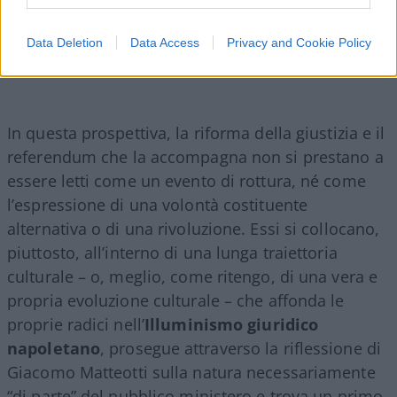
che Matteotti smascherava come logicamente
insostenibile e che, nondimeno, continua a
Data Deletion
Data Access
Privacy and Cookie Policy
riaffiorare nel dibattito giuridico ancora oggi.
In questa prospettiva, la riforma della giustizia e il
referendum che la accompagna non si prestano a
essere letti come un evento di rottura, né come
l’espressione di una volontà costituente
alternativa o di una rivoluzione. Essi si collocano,
piuttosto, all’interno di una lunga traiettoria
culturale – o, meglio, come ritengo, di una vera e
propria evoluzione culturale – che affonda le
proprie radici nell’
Illuminismo giuridico
napoletano
, prosegue attraverso la riflessione di
Giacomo Matteotti sulla natura necessariamente
“di parte” del pubblico ministero e trova un primo