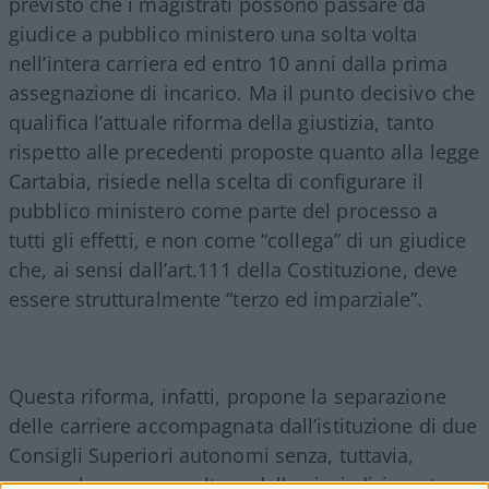
previsto che i magistrati possono passare da
giudice a pubblico ministero una solta volta
nell’intera carriera ed entro 10 anni dalla prima
assegnazione di incarico. Ma il punto decisivo che
qualifica l’attuale riforma della giustizia, tanto
rispetto alle precedenti proposte quanto alla legge
Cartabia, risiede nella scelta di configurare il
pubblico ministero come parte del processo a
tutti gli effetti, e non come “collega” di un giudice
che, ai sensi dall’art.111 della Costituzione, deve
essere strutturalmente “terzo ed imparziale”.
Questa riforma, infatti, propone la separazione
delle carriere accompagnata dall’istituzione di due
Consigli Superiori autonomi senza, tuttavia,
negare la comune cultura della giurisdizione tra