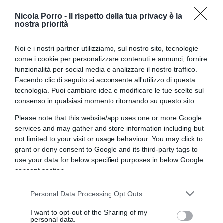
magistrati giudicanti e magistrati inquirenti.
Nicola Porro -
Il rispetto della tua privacy è la
D’altra parte, in un modello accusatorio come
nostra priorità
quello prospettato nel 1988 da Vassalli, nel nostro
Noi e i nostri partner utilizziamo, sul nostro sito, tecnologie
ordinamento è stata già delineata la figura di un
come i cookie per personalizzare contenuti e annunci, fornire
giudice terzo rispetto alle parti, anche rispetto al
funzionalità per social media e analizzare il nostro traffico.
pubblico ministero che, nel giudizio, è parte a tutti
Facendo clic di seguito si acconsente all'utilizzo di questa
gli effetti, essendo titolare dello
ius persequendi
tecnologia. Puoi cambiare idea e modificare le tue scelte sul
consenso in qualsiasi momento ritornando su questo sito
iudicio quod sibi societati debetur
. Quest’ultimo,
infatti, ha proprio il compito di rappresentare
Please note that this website/app uses one or more Google
services and may gather and store information including but
l’interesse generale dello Stato all’interno del
not limited to your visit or usage behaviour. You may click to
processo. Ma la necessità di separare le carriere –
grant or deny consent to Google and its third-party tags to
oltre che le funzioni – di magistrati giudicanti e
use your data for below specified purposes in below Google
consent section.
magistrati inquirenti – non è affatto recente. Già
Francesco Mario Pagano
, profondamente
Personal Data Processing Opt Outs
influenzato dalla cultura illuministica partenopea
e, in particolare, dal pensiero di Gaetano Filangieri
I want to opt-out of the Sharing of my
personal data.