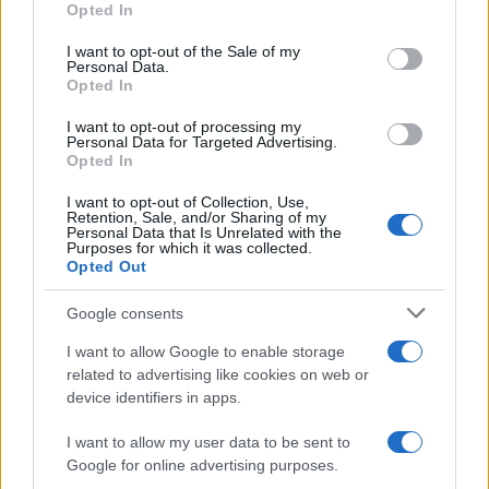
e dalla sua Scienza della legislazione, nelle
Opted In
Considerazioni sul Processo Criminale del 1787,
I want to opt-out of the Sale of my
anticipava alcuni tratti dell’attuale sistema
Personal Data.
Opted In
accusatorio con specifico riguardo al pubblico
giudizio. In tale prospettiva, egli rivendicava con
I want to opt-out of processing my
Personal Data for Targeted Advertising.
forza la terzietà del giudice, concepito come
Opted In
soggetto equidistante dalle parti, secondo una
I want to opt-out of Collection, Use,
formula rimasta celebre: “Il giudice è il mezzo tra i
Retention, Sale, and/or Sharing of my
Personal Data that Is Unrelated with the
due litiganti. Egli compara l’opposte e contrastanti
Purposes for which it was collected.
Opted Out
ragioni, le bilancia e poi giudica”.
Google consents
Dopo oltre un secolo,
Giacomo Matteotti
I want to allow Google to enable storage
pubblicò, nel 1919, un breve ma incisivo saggio
related to advertising like cookies on web or
sulla Rivista penale dal titolo
Il pubblico ministero è
device identifiers in apps.
parte
, in cui il deputato socialista sosteneva, con
I want to allow my user data to be sent to
nettezza, che il pubblico ministero, nel sistema
Google for online advertising purposes.
del processo penale e alla luce dei poteri a questi