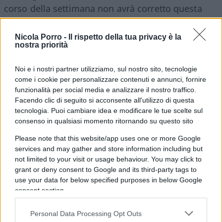
corso della settimana non avrà corretto questa
versione putiniana dei fatti avremo tutto il diritto
di definirlo putinista. Come un’altra nota
Nicola Porro -
Il rispetto della tua privacy è la
nostra priorità
propalatrice di menzogne,
Maria Zakharova
ma
con più zelo e minore giustificazione di lei.
Noi e i nostri partner utilizziamo, sul nostro sito, tecnologie
come i cookie per personalizzare contenuti e annunci, fornire
Marco Taradash, 10 agosto 2026
funzionalità per social media e analizzare il nostro traffico.
Facendo clic di seguito si acconsente all'utilizzo di questa
tecnologia. Puoi cambiare idea e modificare le tue scelte sul
consenso in qualsiasi momento ritornando su questo sito
Please note that this website/app uses one or more Google
services and may gather and store information including but
not limited to your visit or usage behaviour. You may click to
grant or deny consent to Google and its third-party tags to
use your data for below specified purposes in below Google
consent section.
Personal Data Processing Opt Outs