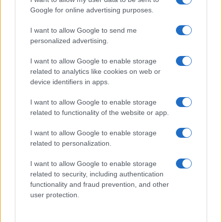
Google for online advertising purposes.
I want to allow Google to send me
personalized advertising.
I want to allow Google to enable storage
related to analytics like cookies on web or
device identifiers in apps.
I want to allow Google to enable storage
related to functionality of the website or app.
I want to allow Google to enable storage
related to personalization.
I want to allow Google to enable storage
related to security, including authentication
functionality and fraud prevention, and other
Qui al bar ci chiediamo come debba sentirsi
Elly
user protection.
Schlein
: non l’avevano vista arrivare, va a finire