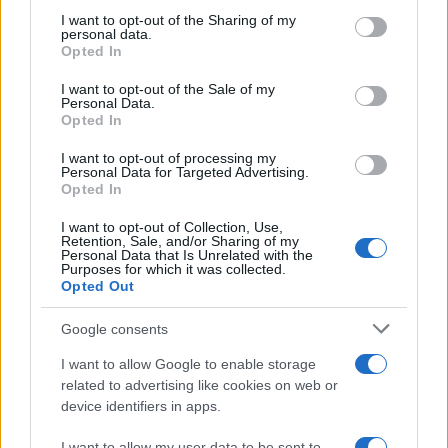
I want to opt-out of the Sharing of my
personal data.
Opted In
I want to opt-out of the Sale of my
Personal Data.
Opted In
Campo largo a brandElly
I want to opt-out of processing my
Personal Data for Targeted Advertising.
Ogni giorno un po' di veleno sulle cose del mondo
Opted In
di
Il barista
I want to opt-out of Collection, Use,
1.7k
6
Retention, Sale, and/or Sharing of my
10 Agosto 2026, 8:45
Personal Data that Is Unrelated with the
Purposes for which it was collected.
Opted Out
Google consents
I want to allow Google to enable storage
related to advertising like cookies on web or
device identifiers in apps.
I want to allow my user data to be sent to