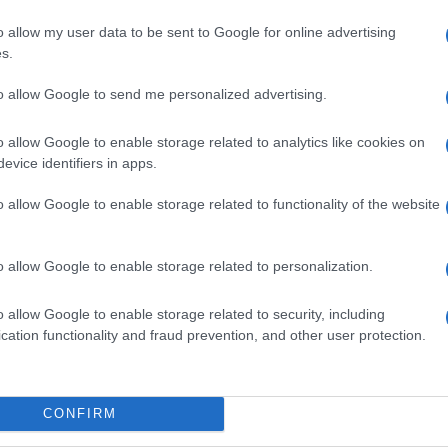
lista snocciolava una serie di casi clamorosi:
o allow my user data to be sent to Google for online advertising
ocessuali che portano a riabilitazioni
s.
disciplinare inceppato e ricco di
e o corrotte di rimanere in servizio.
to allow Google to send me personalized advertising.
o allow Google to enable storage related to analytics like cookies on
ncreti sottolineando come, nonostante i tre
evice identifiers in apps.
messi dai giudici, il meccanismo spesso si
ndo
un quadro di una giustizia
o allow Google to enable storage related to functionality of the website
 associato, diffuso su piattaforme come
ritiche, diventando oggi un assist
o allow Google to enable storage related to personalization.
, da anni denuncia l’eccesso di potere della
 pagine di Fratelli d’Italia non si sono
o allow Google to enable storage related to security, including
cation functionality and fraud prevention, and other user protection.
hanno rilanciato il clamoroso assist al fronte
 un referendum che mira alla separazione
aggiore controllo dei giudici, ha senso
CONFIRM
 di chi invece oggi è un tiepido (o fervido)