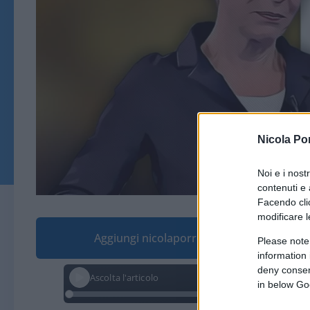
Nicola Po
Noi e i nost
contenuti e 
Facendo clic
modificare l
Aggiungi nicolaporro.it alle tue fonti pre
Please note
information 
deny consent
Ascolta l'articolo
in below Go