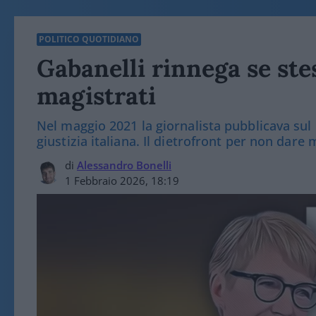
POLITICO QUOTIDIANO
Gabanelli rinnega se stes
magistrati
Nel maggio 2021 la giornalista pubblicava sul 
giustizia italiana. Il dietrofront per non dare
di
Alessandro Bonelli
1 Febbraio 2026, 18:19