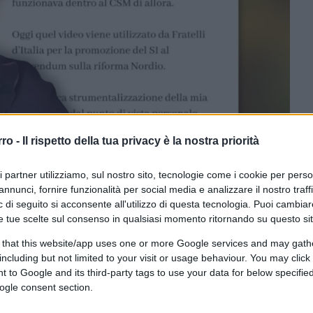
rro -
Il rispetto della tua privacy è la nostra priorità
ri partner utilizziamo, sul nostro sito, tecnologie come i cookie per pers
annunci, fornire funzionalità per social media e analizzare il nostro traff
 di seguito si acconsente all'utilizzo di questa tecnologia. Puoi cambiar
e tue scelte sul consenso in qualsiasi momento ritornando su questo si
ferite su Google
CLICCA QUI
 that this website/app uses one or more Google services and may gath
including but not limited to your visit or usage behaviour. You may click 
 to Google and its third-party tags to use your data for below specifi
ogle consent section.
0:00
/
--:--