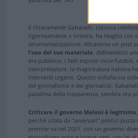
azionista del “NO”.
E chiaramente Gabanelli, classica intelle
rigorosamente a sinistra, ha reagito con st
strumentalizzazione. Attraverso un post 
l’uso del suo materiale
, definendolo un
era pubblico, i fatti esposti inconfutabili,
interpretazioni: la magistratura italiana
interventi urgenti. Questo voltafaccia soll
del giornalismo e dei giornalisti. Gabanel
paladina della trasparenza, sembra ora pi
Criticare il governo Meloni è legittimo
perché citata da “avversari” politici puzz
premier se nel 2021, con un governo diver
giornalismo puro e invece oggi, con lei al 