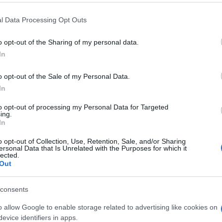
stanno rimangiando le loro critiche alla
l Data Processing Opt Outs
e un assist al governo. E l’episodio che oggi
resenta un altro caso emblematico di
o opt-out of the Sharing of my personal data.
lebre giornalista, nota per le sue inchieste
In
era
, ha recentemente criticato Fratelli d’Italia
o video in cui
denunciava con veemenza
o opt-out of the Sale of my Personal Data.
ra italiana
, inclusa l’impunità dei giudici.
In
to opt-out of processing my Personal Data for Targeted
ing.
In
può definire, appare motivato non da un
o opt-out of Collection, Use, Retention, Sale, and/or Sharing
ì da un calcolo politico:
evitare di fornire
ersonal Data that Is Unrelated with the Purposes for which it
lected.
campagna per il “SÌ”
al referendum
.
Out
rie idee pur di allinearsi a un’agenda
a propria coerenza. Ma andiamo ai fatti. Nel
consents
esta dettagliata intitolata “Giudici, cosa
o allow Google to enable storage related to advertising like cookies on
rocessi e carriere”. In quel pezzo, ancora
evice identifiers in apps.