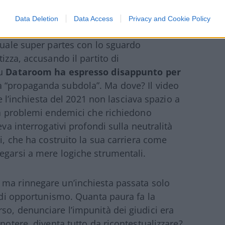
Data Deletion
Data Access
Privacy and Cookie Policy
ttuale super partes con lo sguardo
izza, accusando il partito di
su
Dataroom ha espresso disappunto per
a “propaganda subdola”. Ma dove? Il video
 e l’inchiesta del 2021 non lasciava spazio a
 ha problemi endemici che richiedono
eva interrogativi profondi sulla neutralità
li, che ha costruito la sua carriera come
egarsi a mere logiche strumentali.
, ma rinnegare un’inchiesta passata solo
a di opportunismo. Quanta paura fa la
so, denunciare l’impunità dei giudici era
potere, diventa tutto da ricontestualizzare?