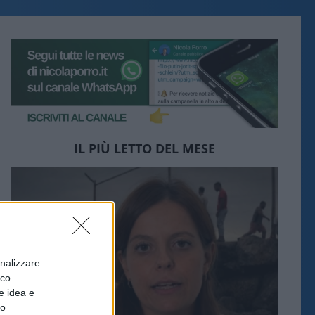
IL PIÙ LETTO DEL MESE
onalizzare
ico.
e idea e
to