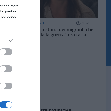
er and store
to grant or
ed purposes
POLITICO QUOTIDIANO
9.3k
Salis confessa: la storia dei migranti che
"scappano dalla guerra" era falsa
SEDUTE SATIRICHE