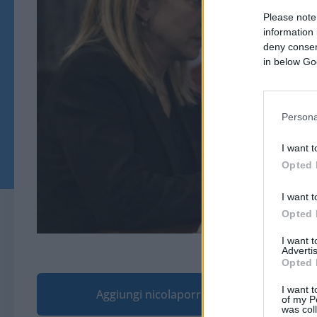
Please note
information 
deny consent
in below Go
Persona
I want t
Opted 
I want t
Opted 
I want 
Immagine generata da AI t
Advertis
Opted 
I want t
Aggiungi nicolaporro.it alle tue fonti pre
of my P
was col