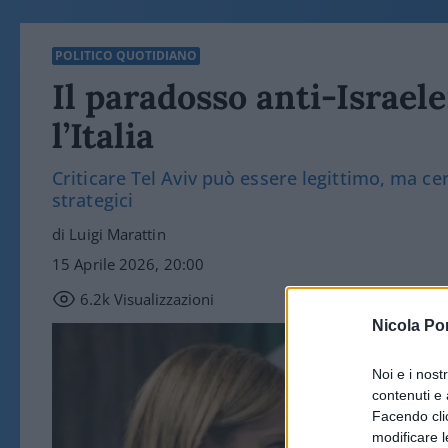
POLITICO QUOTIDIANO
Il paradosso anti-Israel
l’Italia
Criticare Tel Aviv può essere legittimo, ma cer
strategici
di Luigi Marattin
15 Aprile 2026, 20:00
6.2k
Visualizzazioni
Nicola Po
Noi e i nost
contenuti e 
Facendo clic
modificare l