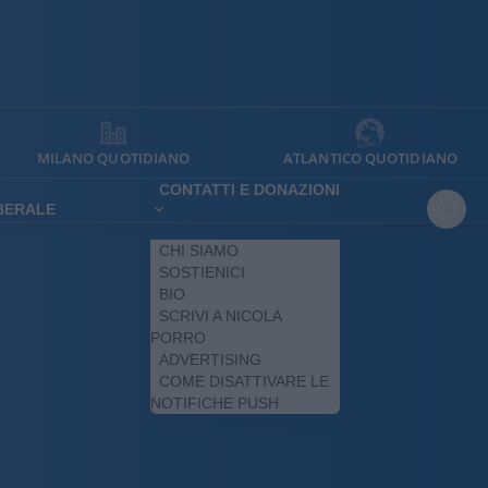
MILANO QUOTIDIANO
ATLANTICO QUOTIDIANO
CONTATTI E DONAZIONI
IBERALE
CHI SIAMO
SOSTIENICI
BIO
SCRIVI A NICOLA
PORRO
ADVERTISING
COME DISATTIVARE LE
NOTIFICHE PUSH