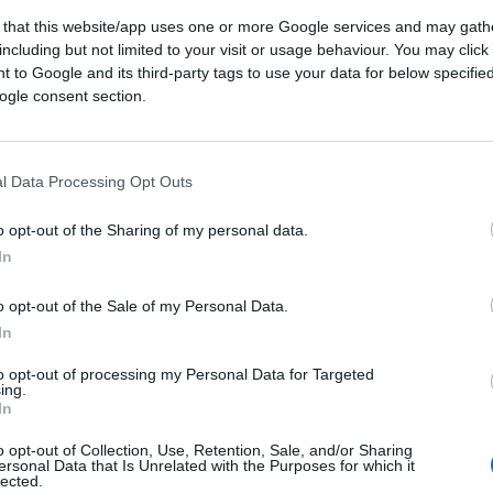
 that this website/app uses one or more Google services and may gath
including but not limited to your visit or usage behaviour. You may click 
 to Google and its third-party tags to use your data for below specifi
ogle consent section.
l Data Processing Opt Outs
o opt-out of the Sharing of my personal data.
In
o opt-out of the Sale of my Personal Data.
In
to opt-out of processing my Personal Data for Targeted
ramite GPT Image 1.5 di OpenAI
ing.
In
o opt-out of Collection, Use, Retention, Sale, and/or Sharing
ferite su Google
CLICCA QUI
ersonal Data that Is Unrelated with the Purposes for which it
lected.