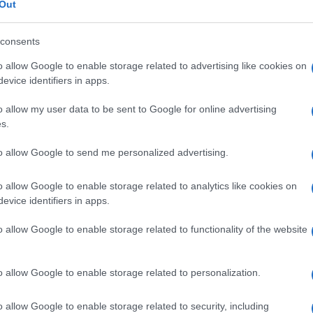
Out
0:00
/
--:--
consents
 non è quella maggioritaria
in Italia. Ma il
o allow Google to enable storage related to advertising like cookies on
 a questo fine, ipotizziamo invece che io sia
evice identifiers in apps.
o di Israele. E ora seguitemi nel
o allow my user data to be sent to Google for online advertising
s.
to allow Google to send me personalized advertising.
 azioni di uno Stato, si cerca di mettere in
o allow Google to enable storage related to analytics like cookies on
evice identifiers in apps.
ilitare più avanzata è quest’ultimo.
o allow Google to enable storage related to functionality of the website
 di importare (o comunque apprendere)
siede le conoscenze più avanzate del mondo
o allow Google to enable storage related to personalization.
stire nel settore della difesa) danneggia
o allow Google to enable storage related to security, including