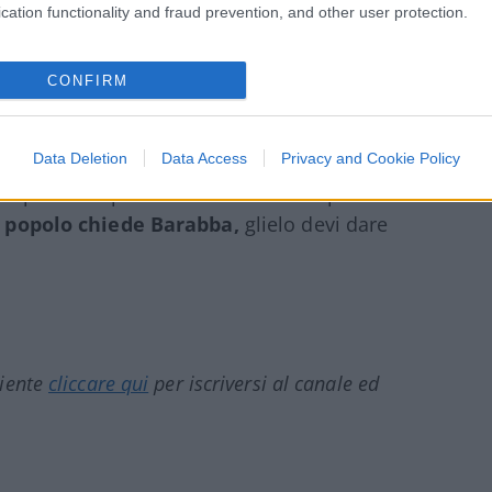
cation functionality and fraud prevention, and other user protection.
 del nulla:
non è stato sospeso l’accordo
,
o (il che vuol dire che verrà rinnovato,
CONFIRM
Data Deletion
Data Access
Privacy and Cookie Policy
 mi pare semplicemente l’ennesima puntata
 popolo chiede Barabba,
glielo devi dare
ciente
cliccare qui
per iscriversi al canale ed