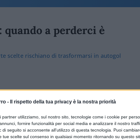
e: quando a perderci è
te scelte rischiano di trasformarsi in autogol
36
commenti
rro -
Il rispetto della tua privacy è la nostra priorità
ri partner utilizziamo, sul nostro sito, tecnologie come i cookie per pers
annunci, fornire funzionalità per social media e analizzare il nostro traff
 di seguito si acconsente all'utilizzo di questa tecnologia. Puoi cambiar
e tue scelte sul consenso in qualsiasi momento ritornando su questo si