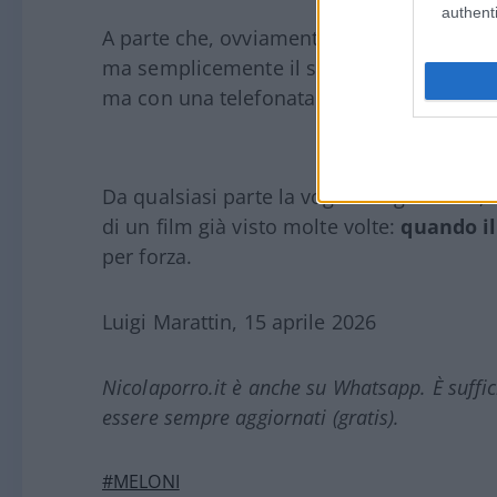
authenti
A parte che, ovviamente, stiamo parlando
ma semplicemente il suo rinnovo automatic
ma con una telefonata invece che senza).
Da qualsiasi parte la vogliamo guardare,
di un film già visto molte volte:
quando il
per forza.
Luigi Marattin, 15 aprile 2026
Nicolaporro.it è anche su Whatsapp. È suffi
essere sempre aggiornati (gratis).
#MELONI