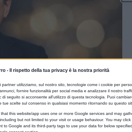
rro -
Il rispetto della tua privacy è la nostra priorità
ri partner utilizziamo, sul nostro sito, tecnologie come i cookie per pers
annunci, fornire funzionalità per social media e analizzare il nostro traff
I tramite DALL·E di OpenAI
 di seguito si acconsente all'utilizzo di questa tecnologia. Puoi cambiar
e tue scelte sul consenso in qualsiasi momento ritornando su questo si
 that this website/app uses one or more Google services and may gath
CLICCA QUI
including but not limited to your visit or usage behaviour. You may click 
 to Google and its third-party tags to use your data for below specifi
ogle consent section.