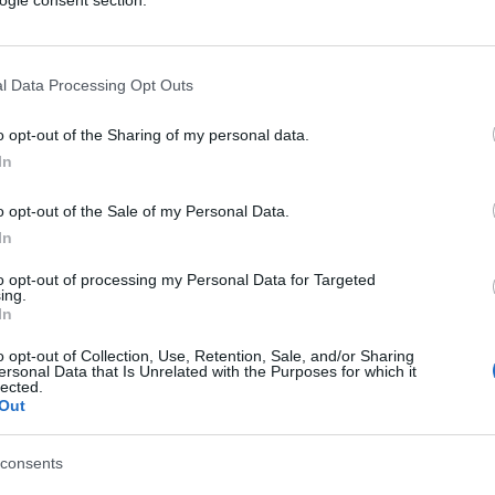
0:00
/
--:--
 della nomina di
Mario Draghi
come inviato
l Data Processing Opt Outs
Giovanbattista Fazzolari, sottosegretario
o: “Se fosse per noi, sì”. Questa
o opt-out of the Sharing of my personal data.
In
ecutivo a Draghi per questo ruolo.
o opt-out of the Sale of my Personal Data.
In
derato la figura perfetta per rappresentare
to opt-out of processing my Personal Data for Targeted
lle trattative legate al conflitto in Ucraina.
ing.
In
no e presidente della Banca Centrale
r cui gode di questa considerazione.
o opt-out of Collection, Use, Retention, Sale, and/or Sharing
ersonal Data that Is Unrelated with the Purposes for which it
lected.
Out
Giorgia Meloni
consents
io anno, la premier
Giorgia Meloni
ha