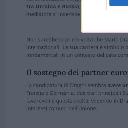
tra Ucraina e Russia
, senza favorire sol
mediatore si inserisce in questa prospetti
Non sarebbe la prima volta che Mario Drag
internazionali. La sua carriera è simbolo 
fondamentali in un contesto delicato come
Il sostegno dei partner euro
La candidatura di Draghi sembra avere
un
Francia e Germania, due tra i principali S
favorevoli a questa scelta, vedendo in Dr
interessi comuni dell’Unione.