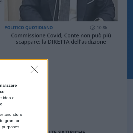
POLITICO QUOTIDIANO
10.8k
Commissione Covid, Conte non può più
scappare: la DIRETTA dell'audizione
onalizzare
ico.
e idea e
to
er and store
to grant or
ed purposes
SEDUTE SATIRICHE