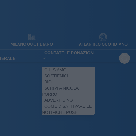
MILANO QUOTIDIANO
ATLANTICO QUOTIDIANO
CONTATTI E DONAZIONI
IBERALE
CHI SIAMO
SOSTIENICI
BIO
SCRIVI A NICOLA
PORRO
ADVERTISING
COME DISATTIVARE LE
NOTIFICHE PUSH