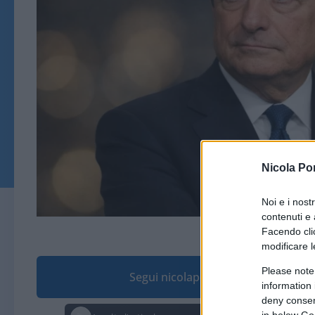
Nicola Po
Noi e i nost
contenuti e 
Immagine generata da A
Facendo clic
modificare l
Please note
Segui nicolaporro.it su Google
information 
deny consent
in below Go