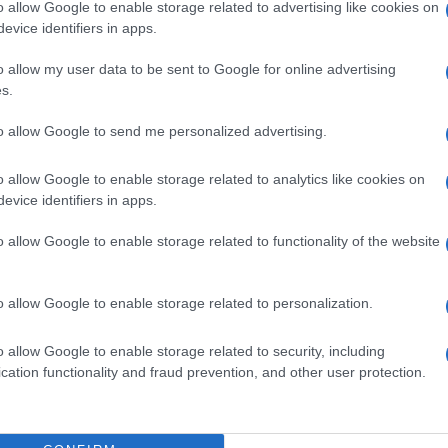
a di nominare un inviato speciale per
o allow Google to enable storage related to advertising like cookies on
evice identifiers in apps.
on abbia ragione, credo sia il momento in
rò sottolineato che il dialogo deve estendersi
o allow my user data to be sent to Google for online advertising
ti il contributo dell’Europa potrebbe
s.
to allow Google to send me personalized advertising.
o allow Google to enable storage related to analytics like cookies on
gura riconosciuta e apprezzata a livello
evice identifiers in apps.
o il nome di Draghi come una delle opzioni
o allow Google to enable storage related to functionality of the website
che il sostegno di Francia, Germania e della
rsula von der Leyen.
o allow Google to enable storage related to personalization.
 bilanciato
o allow Google to enable storage related to security, including
cation functionality and fraud prevention, and other user protection.
 è vista come un passo verso un contributo
 trattative internazionali.
Giorgia Meloni
 europeo che possa facilitare il dialogo