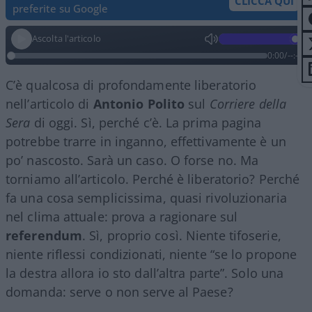
CLICCA QUI
preferite su Google
Ascolta l'articolo
0:00
/
--:--
C’è qualcosa di profondamente liberatorio
nell’articolo di
Antonio Polito
sul
Corriere della
Sera
di oggi. Sì, perché c’è. La prima pagina
potrebbe trarre in inganno, effettivamente è un
po’ nascosto. Sarà un caso. O forse no. Ma
torniamo all’articolo. Perché è liberatorio? Perché
fa una cosa semplicissima, quasi rivoluzionaria
nel clima attuale: prova a ragionare sul
referendum
. Sì, proprio così. Niente tifoserie,
niente riflessi condizionati, niente “se lo propone
la destra allora io sto dall’altra parte”. Solo una
domanda: serve o non serve al Paese?