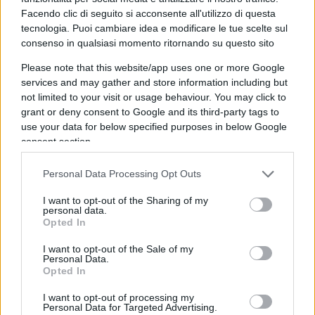
Consiglio superiore della magistratura debba
Facendo clic di seguito si acconsente all'utilizzo di questa
funzionare come un mini Parlamento delle
tecnologia. Puoi cambiare idea e modificare le tue scelte sul
correnti. C’è scritto che deve occuparsi di carriere,
consenso in qualsiasi momento ritornando su questo sito
trasferimenti, disciplina. Punto. Il resto — le
Please note that this website/app uses one or more Google
correnti, gli scambi, le cordate — è venuto dopo. E
services and may gather and store information including but
ha prodotto risultati che conosciamo tutti, dal
not limited to your visit or usage behaviour. You may click to
grant or deny consent to Google and its third-party tags to
caso Palamara in giù. Davvero qualcuno pensa
use your data for below specified purposes in below Google
che lasciare tutto com’è sia la soluzione? Il
consent section.
sorteggio
, certo, può sembrare bizzarro. Ma lo è
meno di un sistema in cui le nomine si decidono
Personal Data Processing Opt Outs
tra “partiti” interni alla magistratura. E qui il No
I want to opt-out of the Sharing of my
diventa curioso: denuncia la politica, ma difende
personal data.
Opted In
uno dei meccanismi più politicizzati che esistano.
I want to opt-out of the Sale of my
Personal Data.
Opted In
Leggi anche:
I want to opt-out of processing my
Personal Data for Targeted Advertising.