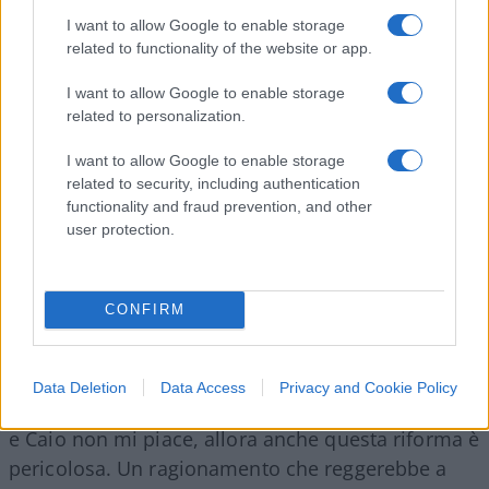
a errori giudiziari, di evitare assoluzioni di
I want to allow Google to enable storage
spacciatori e pedofili, di liberare bambini nel
related to functionality of the website or app.
bosco, tutte cose che non sono e non possono
I want to allow Google to enable storage
essere lo scopo della riforma”. Insomma: una gara
related to personalization.
a chi la spara più grossa.
I want to allow Google to enable storage
related to security, including authentication
functionality and fraud prevention, and other
Ma il punto centrale resta uno ed è quello che il
user protection.
fronte del No evita accuratamente di affrontare:
nel testo della riforma
non c’è nulla che
CONFIRM
sottoponga il pubblico ministero al potere
esecutivo
. Nulla. E allora di cosa stiamo
parlando? Di suggestioni. Di paure evocate. Di
Data Deletion
Data Access
Privacy and Cookie Policy
sillogismi un po’ creativi: se Tizio è amico di Caio,
e Caio non mi piace, allora anche questa riforma è
pericolosa. Un ragionamento che reggerebbe a