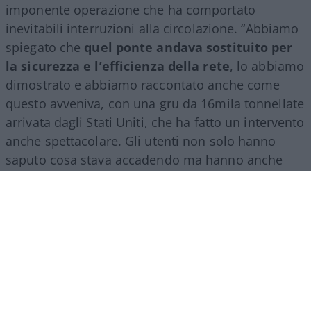
imponente operazione che ha comportato
inevitabili interruzioni alla circolazione. “Abbiamo
spiegato che
quel ponte andava sostituito per
la sicurezza e l’efficienza della rete
, lo abbiamo
dimostrato e abbiamo raccontato anche come
questo avveniva, con una gru da 16mila tonnellate
arrivata dagli Stati Uniti, che ha fatto un intervento
anche spettacolare. Gli utenti non solo hanno
saputo cosa stava accadendo ma hanno anche
apprezzato la straordinarietà della nostra
ingegneria”, ha raccontato Inchingolo.
Il racconto del Gruppo Fs, ha aggiunto l’esperto, si
estende poi a tutte le attività svolte nel mondo.
“Siamo molto presenti all’estero, lo facciamo con
il trasporto treni ma soprattutto con l’ingegneria: