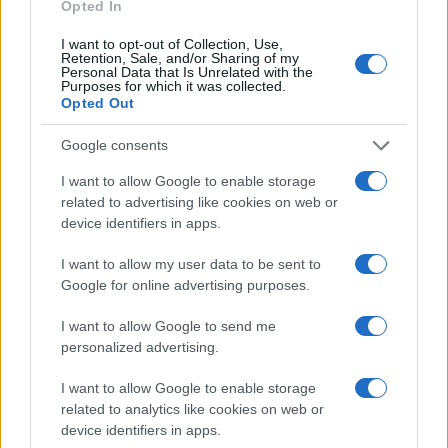
Opted In
Referendum, il piano segreto della sinistra
di
I want to opt-out of Collection, Use,
Alessandro Sallusti
Retention, Sale, and/or Sharing of my
Personal Data that Is Unrelated with the
Purposes for which it was collected.
Opted Out
Poi c’è la
campagna referendaria
. E qui il
giudizio di Polito è, se possibile, ancora più
Google consents
severo. “Si era promesso di non «politicizzare» la
I want to allow Google to enable storage
consultazione referendaria. Ci siamo invece
related to advertising like cookies on web or
ricascati in pieno”, il j’accuse dell’editorialista. Il
device identifiers in apps.
No ha usato di tutto: “Bugie, falsi allarmi,
I want to allow my user data to be sent to
arruolamenti di defunti e processi alle intenzioni
Google for online advertising purposes.
sono stati usati a piene mani, approfittando della
complessità della materia”. Il centrodestra, dal
I want to allow Google to send me
personalized advertising.
canto suo, non è stato da meno: promesse
miracolistiche, slogan fuori bersaglio, attacchi
I want to allow Google to enable storage
generalizzati alla magistratura. In ordine sparso:
related to analytics like cookies on web or
device identifiers in apps.
“Si è attribuito alla riforma il potere di mettere fine