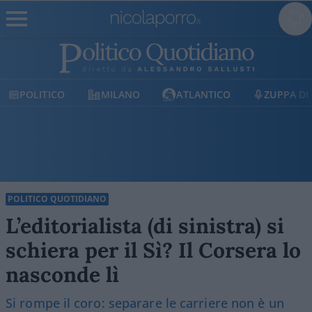
MILANO
ATLANTICO
ZUPPA DI PORRO
POLITICO QUOTIDIANO
L’editorialista (di sinistra) si
schiera per il Sì? Il Corsera lo
nasconde lì
Si rompe il coro: separare le carriere non è un