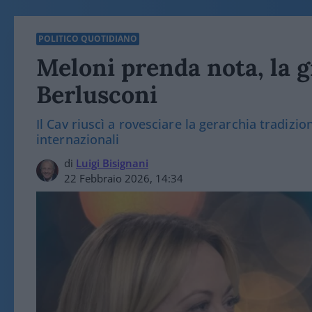
POLITICO QUOTIDIANO
Meloni prenda nota, la g
Berlusconi
Il Cav riuscì a rovesciare la gerarchia tradizio
internazionali
di
Luigi Bisignani
22 Febbraio 2026, 14:34