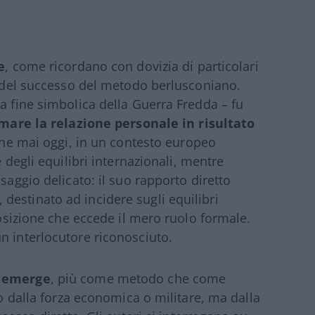
e
, come ricordano con dovizia di particolari
to del successo del metodo berlusconiano.
a fine simbolica della Guerra Fredda – fu
mare la relazione personale in risultato
 che mai oggi, in un contesto europeo
e degli equilibri internazionali, mentre
saggio delicato: il suo rapporto diretto
estinato ad incidere sugli equilibri
 posizione che eccede il mero ruolo formale.
n interlocutore riconosciuto.
riemerge
, più come metodo che come
lo dalla forza economica o militare, ma dalla