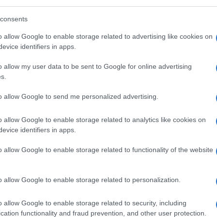
l leader a costruirle direttamente. Le
consents
io, la fiducia più delle procedure. La nota
lomatici e le liturgie del protocollo risponde
o allow Google to enable storage related to advertising like cookies on
evice identifiers in apps.
 personale tra leader produce risultati
 formale.
o allow my user data to be sent to Google for online advertising
s.
to allow Google to send me personalized advertising.
giero, rassegnate in polemica con la Lega di
 è rivelatore. Quando Berlusconi assunse
o allow Google to enable storage related to analytics like cookies on
evice identifiers in apps.
urgenza di lasciarlo. Fu necessario
ca Carlo Azeglio Ciampi, tramite Gianni
o allow Google to enable storage related to functionality of the website
l Cavaliere a “restituire” la Farnesina. In
 rivelatore. Quando Letta riferì al Cavaliere il
o allow Google to enable storage related to personalization.
i reagì con la frase: «Dite al Presidente
gi e resto alla Farnesina». Non era una
o allow Google to enable storage related to security, including
zione profonda:
il centro di gravità del
cation functionality and fraud prevention, and other user protection.