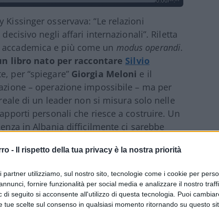
0:00
/
--:--
 Kissinger osservava: “Le relazioni
decisivo negli affari internazionali”. Riletta
ne accademica e più come un
modus operandi
.
n libro nato per raccontare
Silvio
e, per “spiegare”
Giorgia Meloni
e il
lazione – operazione impossibile – ma per
 reale di un leader non si misura solo nelle
rapporti personali che riesce a costruire. Un
ienza in Albania difficilmente ci sarebbe
presidente del Consiglio.
rro -
Il rispetto della tua privacy è la nostra priorità
ri partner utilizziamo, sul nostro sito, tecnologie come i cookie per pers
a lezione di politica estera nell’attuale
annunci, fornire funzionalità per social media e analizzare il nostro traff
 di seguito si acconsente all'utilizzo di questa tecnologia. Puoi cambiar
ta
e
Marco Carnelos
non è una narrazione
e tue scelte sul consenso in qualsiasi momento ritornando su questo si
o. Dalla loro esperienza accanto all’ex