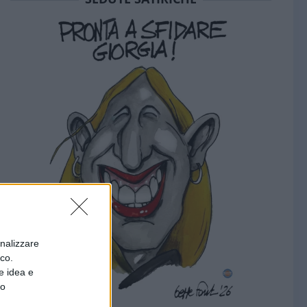
onalizzare
ico.
e idea e
to