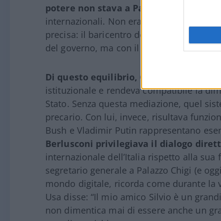
potere non stava a Palazzo Chigi
, ma lì
internazionali. Non era un’anomalia, dun
precisa: il baricentro del potere non coi
del governo, ma con il luogo in cui si cost
Di questo equilibrio, Gianni Letta fu u
istituzionale e rendeva compatibile la dim
Stato. Senza questa mediazione, quel sis
precario. Con lui, invece, risultava funzio
Bush e Vladimir Putin rappresentano ese
Berlusconi privilegiava il dialogo dire
internazionale dell’Italia rispetto alla sua
segretario generale a Palazzo Chigi (e ogg
mondo digitale, ricorda come durante la vis
Usa disse: “Il mio amico Silvio è un grand
non dimentica mai di essere anche un gra