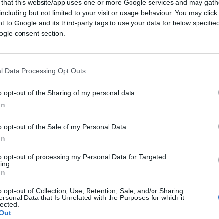
vano una lezione chiara: la politica estera
 that this website/app uses one or more Google services and may gath
including but not limited to your visit or usage behaviour. You may click 
ma nella fiducia, nell’accesso diretto, nella
 to Google and its third-party tags to use your data for below specifi
 dimensione di intelligenza emotiva
ogle consent section.
ero volume e trova nella prefazione di
 istituzionali
, la sua cifra più nitida: un
una giornata senza richiamare chi lo aveva
l Data Processing Opt Outs
 senza arrivare preparati, puntuali,
o opt-out of the Sharing of my personal data.
ra che formale, di ogni incontro.
In
verni passano, le istituzioni restano, ma
o opt-out of the Sale of my Personal Data.
nei momenti critici, la reale influenza di un
In
stera cessa di essere soltanto sicurezza o
to opt-out of processing my Personal Data for Targeted
a economica. Il capo di governo si trasforma
ing.
In
tivo e ogni relazione personale, gestita
à concreta per il Paese.
È su questo
o opt-out of Collection, Use, Retention, Sale, and/or Sharing
ersonal Data that Is Unrelated with the Purposes for which it
archia tradizionale della diplomazia
lected.
Out
atori: non sono più solo le strutture a