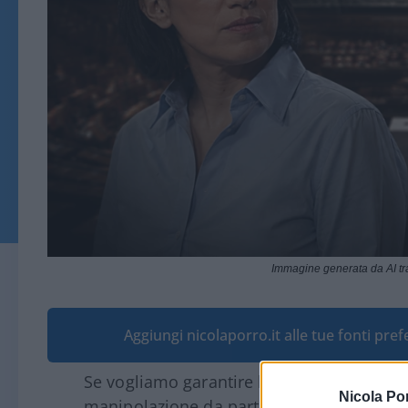
Immagine generata da AI t
Aggiungi nicolaporro.it alle tue fonti pre
Se vogliamo garantire la massima libertà d
Nicola Po
manipolazione da parte dei partiti, serve