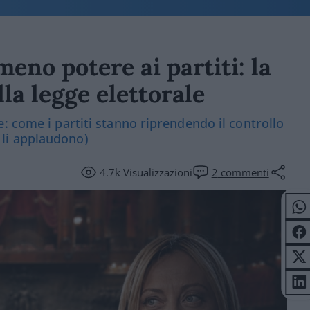
 meno potere ai partiti: la
la legge elettorale
: come i partiti stanno riprendendo il controllo
i’ li applaudono)
4.7k
Visualizzazioni
2
commenti