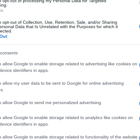
to opt-out of processing my Personal Data for Targeted
ing.
gli italiani sulla materia elettorale.
In
itto le regole del gioco nella speranza di
o opt-out of Collection, Use, Retention, Sale, and/or Sharing
risultato è stato un lento ritorno alla
logica
ersonal Data that Is Unrelated with the Purposes for which it
lected.
artiti, meno agli elettori, un sistema basato
Out
a a discutere di proporzionale con premio di
renze e governi da costruire dopo il voto.
consents
o allow Google to enable storage related to advertising like cookies on
evice identifiers in apps.
dicenti liberali sostenere il ritorno delle
o allow my user data to be sent to Google for online advertising
ea liberale teorizzare il proporzionale puro e
s.
elezioni.
e gli italiani avevano bocciato con un
to allow Google to send me personalized advertising.
a.
o allow Google to enable storage related to analytics like cookies on
evice identifiers in apps.
sere semplice: meno potere alle
fessione, più potere agli elettori. Tutto il
o allow Google to enable storage related to functionality of the website