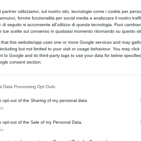
ricano, senza liste bloccate.
ri partner utilizziamo, sul nostro sito, tecnologie come i cookie per pers
avvicinano l’eletto all’elettore:
annunci, fornire funzionalità per social media e analizzare il nostro traff
ocali, moltiplicando il voto di scambio e la
 di seguito si acconsente all'utilizzo di questa tecnologia. Puoi cambiar
e tue scelte sul consenso in qualsiasi momento ritornando su questo si
nale a suon di favori illeciti e prebende a
 that this website/app uses one or more Google services and may gath
including but not limited to your visit or usage behaviour. You may click 
 to Google and its third-party tags to use your data for below specifi
ogle consent section.
uando oltre
l’83% dei votanti disse SÌ
al
rada al superamento del sistema
 stesso Berlusconi del 1994
– quello che
l Data Processing Opt Outs
rò a favore del maggioritario e del
o opt-out of the Sharing of my personal data.
orzionale che aveva prodotto instabilità,
In
elle segreterie di partito.
o opt-out of the Sale of my Personal Data.
In
m
che, pur mantenendo una quota
to referendario, resta probabilmente il