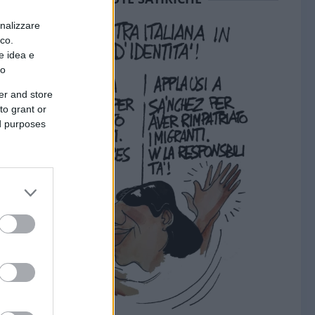
onalizzare
ico.
e idea e
to
er and store
to grant or
ed purposes