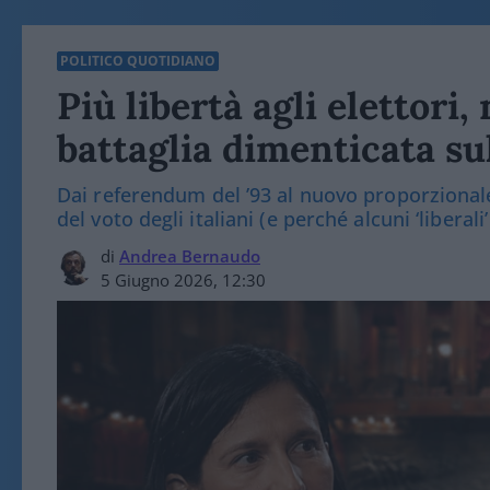
POLITICO QUOTIDIANO
Più libertà agli elettori,
battaglia dimenticata sul
Dai referendum del ’93 al nuovo proporzionale
del voto degli italiani (e perché alcuni ‘liberal
di
Andrea Bernaudo
5 Giugno 2026, 12:30