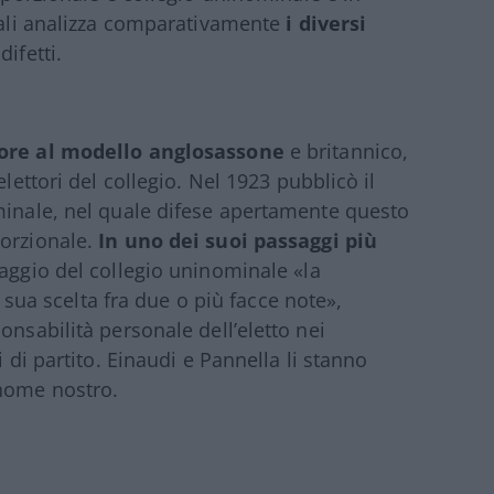
quali analizza comparativamente
i diversi
ifetti.
ore al modello anglosassone
e britannico,
elettori del collegio. Nel 1923 pubblicò il
minale, nel quale difese apertamente questo
porzionale.
In uno dei suoi passaggi più
aggio del collegio uninominale «la
la sua scelta fra due o più facce note»,
onsabilità personale dell’eletto nei
i di partito. Einaudi e Pannella li stanno
 nome nostro.