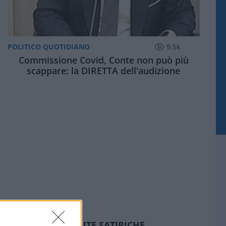
POLITICO QUOTIDIANO
9.5k
Commissione Covid, Conte non può più
scappare: la DIRETTA dell'audizione
SEDUTE SATIRICHE