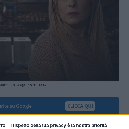
ramite GPT Image 1.5 di OpenAI
ferite su Google
CLICCA QUI
i scelta degli elettori e la minima
rro -
Il rispetto della tua privacy è la nostra priorità
 una riforma basata sui collegi uninominali