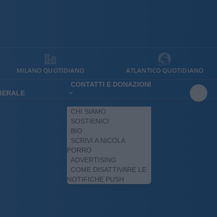
MILANO QUOTIDIANO
ATLANTICO QUOTIDIANO
CONTATTI E DONAZIONI
IBERALE
CHI SIAMO
SOSTIENICI
BIO
SCRIVI A NICOLA
PORRO
ADVERTISING
COME DISATTIVARE LE
NOTIFICHE PUSH