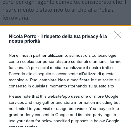
euro per ogni agente coinvolto, considerato che il
risarcimento è stato rivolto anche alla Polizia
ferroviaria.
Nicola Porro -
Il rispetto della tua privacy è la
nostra priorità
Questa impostazione è altresì profondamente
iniqua
: chi possiede risorse finanziarie adeguate
Noi e i nostri partner utilizziamo, sul nostro sito, tecnologie
può permettersi di insultare impunemente un
come i cookie per personalizzare contenuti e annunci, fornire
appartenente alle forze dell’ordine, mentre chi
funzionalità per social media e analizzare il nostro traffico.
Facendo clic di seguito si acconsente all'utilizzo di questa
non ha mezzi economici rischia una condanna
tecnologia. Puoi cambiare idea e modificare le tue scelte sul
penale. Si configura così un sistema di “sanzione
consenso in qualsiasi momento ritornando su questo sito
selettiva” in cui l’accesso alla giustizia diviene una
Please note that this website/app uses one or more Google
questione di disponibilità economica, in palese
services and may gather and store information including but
contrasto con il principio di eguaglianza sancito
not limited to your visit or usage behaviour. You may click to
dalla Costituzione. Non solo: una persona
grant or deny consent to Google and its third-party tags to
use your data for below specified purposes in below Google
benestante potrebbe teoricamente coltivare il
consent section.
vezzo di insultare tutti i poliziotti che incontra e