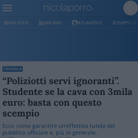
MILANO
ATLANTICO
ZUPPA DI PORRO
E
CRONACA
“Poliziotti servi ignoranti”.
Studente se la cava con 3mila
euro: basta con questo
scempio
Ecco come garantire un’effettiva tutela del
pubblico ufficiale e, più in generale,