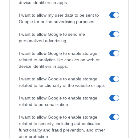
device identifiers in apps.
se avviene in luogo pubblico e in presenza di
almeno altre due persone che abbiano
I want to allow my user data to be sent to
effettivamente percepito l’offesa rivolta al
Google for online advertising purposes.
pubblico ufficiale. Ne consegue che le offese
I want to allow Google to send me
rivolte in un luogo non aperto al pubblico o senza
personalized advertising.
la presenza di almeno due testimoni diversi dal
I want to allow Google to enable storage
pubblico ufficiale offeso non sono
related to analytics like cookies on web or
sanzionabili. Tali limitazioni appaiono prive di un
device identifiers in apps.
fondamento logico coerente con la
ratio legis
,
I want to allow Google to enable storage
escludendo dalla tutela situazioni in cui l’offesa è
related to functionality of the website or app.
altrettanto grave e lesiva dell’autorevolezza dello
Stato.
I want to allow Google to enable storage
related to personalization.
Riformiamo la norma
I want to allow Google to enable storage
related to security, including authentication
A mio modo di vedere, l’abrogazione del quarto
functionality and fraud prevention, and other
user protection.