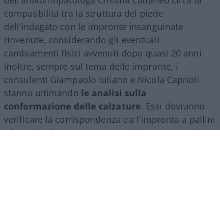
compatibilità tra la struttura del piede
dell’indagato con le impronte insanguinate
rinvenute, considerando gli eventuali
cambiamenti fisici avvenuti dopo quasi 20 anni.
Inoltre, sempre sul tema delle impronte, i
consulenti Giampaolo Iuliano e Nicola Caprioli
stanno ultimando
le analisi sulla
conformazione delle calzature
. Essi dovranno
verificare la corrispondenza tra l’impronta a pallini
e la suola di una scarpa marca Frau numero 42.