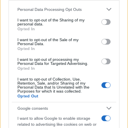
farla sempre franca.
Personal Data Processing Opt Outs
I want to opt-out of the Sharing of my
Il ruolo marginale della parte
personal data.
Opted In
offesa
I want to opt-out of the Sale of my
Personal Data.
Un ulteriore aspetto critico della norma riguarda il
Opted In
ruolo passivo del pubblico ufficiale offeso
nella
I want to opt-out of processing my
procedura di estinzione del reato. È il giudice a
Personal Data for Targeted Advertising.
stabilire la congruità del risarcimento, non
Opted In
essendo prevista la possibilità per l’agente e per la
I want to opt-out of Collection, Use,
Retention, Sale, and/or Sharing of my
sua Amministrazione di valutarne l’adeguatezza
Personal Data that Is Unrelated with the
Purposes for which it was collected.
rispetto al danno morale e istituzionale subito.
Opted Out
Google consents
Inoltre, la formulazione del reato presenta
I want to allow Google to enable storage
related to advertising like cookies on web or
restrizioni discutibili
: l’oltraggio è punibile solo