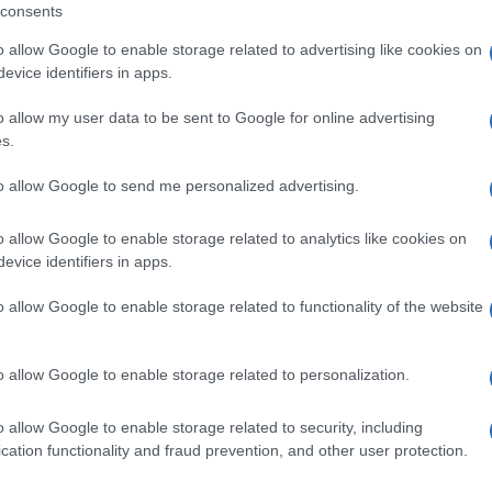
igine nord-europea, in maggioranza di
consents
ti è nato nello stato. La popolazione
o allow Google to enable storage related to advertising like cookies on
ove vige l’ordine, il rispetto delle regole, la
evice identifiers in apps.
la convinzione che lo stato debba entrare il
o allow my user data to be sent to Google for online advertising
s.
e gradazioni, in tutti gli stati Usa.
to allow Google to send me personalized advertising.
avere la capacità di vincere sull’elettorato
o allow Google to enable storage related to analytics like cookies on
ntrali) che guarda con diffidenza le mode
evice identifiers in apps.
n Francisco davanti alle quali i progressisti
a della sorte,
i repubblicani dell’Iowa
o allow Google to enable storage related to functionality of the website
li Ted Cruz, il quale, interpretando il
to repubblicano di allora, sosteneva che “un
o allow Google to enable storage related to personalization.
hattan”. Poi le cose andarono
nald tutto è possibile.
Ora anche in Iowa
o allow Google to enable storage related to security, including
cation functionality and fraud prevention, and other user protection.
one che tutti pongono non è se Trump
misura.