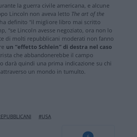
durante la guerra civile americana, e alcune
ppo Lincoln non aveva letto
The art of the
ha definito “il migliore libro mai scritto
mp, “se Lincoln avesse negoziato, ora non lo
te di molti repubblicani moderati non fanno
ire
un “effetto Schlein” di destra nel caso
entrista che abbandonerebbe il campo
to darà quindi una prima indicazione su chi
i attraverso un mondo in tumulto.
REPUBBLICANI
#USA
6