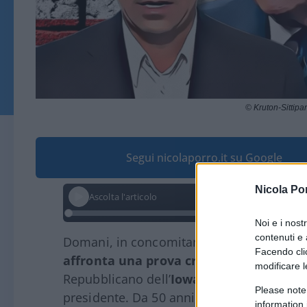
© Kruton-Sittip
Segui nicolaporro.it su Google
Nicola Po
Ascolta l'articolo
Noi e i nost
contenuti e 
Domani, in concomitanza con il Martin Lu
Facendo clic
affronta una prova cruciale
. A partire da
modificare l
Repubblicano dell’
Iowa
voteranno alle pri
Please note
presidente. Da 50 anni, questo stato che 
information 