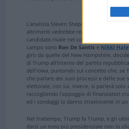
L’analista Steven Shepard sostiene che T
altrimenti vedrebbe realmente concretizzar
candidato rivale nel corso delle prossime 
campo sono
Ron De Santis
e
Nikki Hale
giro da quelle del New Hampshire, decide
di Trump all’interno del partito repubblica
dell’Iowa, puntando sul concetto che, se T
che parlare dei suoi processi e delle sue
elettorale, con lui, invece, si parlerà solo
raccogliendo l’appoggio di finanziatori cr
ed i sondaggi la danno stravincente in un
Nel frattempo, Trump fa Trump, e gli ulti
darsi un tono più presidenziale non lo s