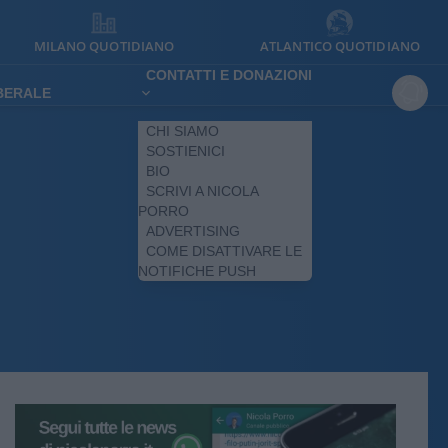
MILANO QUOTIDIANO
ATLANTICO QUOTIDIANO
CONTATTI E DONAZIONI
IBERALE
CHI SIAMO
SOSTIENICI
BIO
SCRIVI A NICOLA
PORRO
ADVERTISING
COME DISATTIVARE LE
NOTIFICHE PUSH