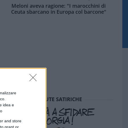
Meloni aveva ragione: "I marocchini di
Ceuta sbarcano in Europa col barcone"
onalizzare
SEDUTE SATIRICHE
ico.
e idea e
to
er and store
to grant or