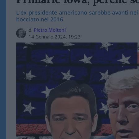
L'ex presidente americano sarebbe avanti nei s
bocciato nel 2016
di
Pietro Molteni
14 Gennaio 2024, 19:23