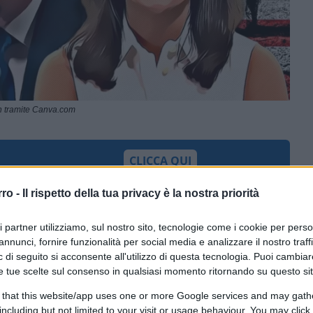
an tramite Canva.com
CLICCA QUI
rro -
Il rispetto della tua privacy è la nostra priorità
0:00
/
--:--
ri partner utilizziamo, sul nostro sito, tecnologie come i cookie per pers
annunci, fornire funzionalità per social media e analizzare il nostro traff
ther King Day,
la politica americana
 di seguito si acconsente all'utilizzo di questa tecnologia. Puoi cambiar
lle 7 (ora locale), gli iscritti al partito
e tue scelte sul consenso in qualsiasi momento ritornando su questo si
marie, e indicheranno il candidato
 that this website/app uses one or more Google services and may gath
pochi europei sarebbero in grado di
including but not limited to your visit or usage behaviour. You may click 