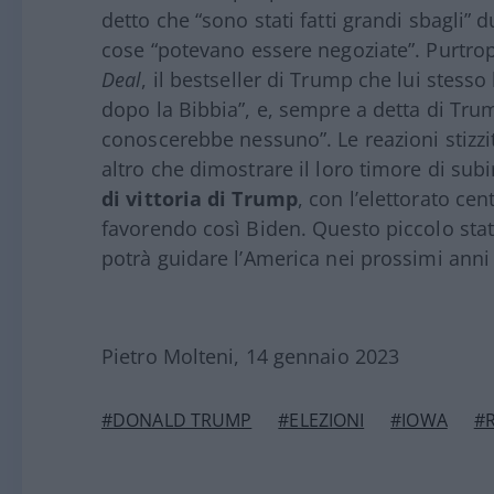
detto che “sono stati fatti grandi sbagli” 
cose “potevano essere negoziate”. Purtro
Deal
, il bestseller di Trump che lui stesso 
dopo la Bibbia”, e, sempre a detta di Tru
conoscerebbe nessuno”. Le reazioni stizzi
altro che dimostrare il loro timore di sub
di vittoria di Trump
, con l’elettorato c
favorendo così Biden. Questo piccolo sta
potrà guidare l’America nei prossimi ann
Pietro Molteni, 14 gennaio 2023
#DONALD TRUMP
#ELEZIONI
#IOWA
#