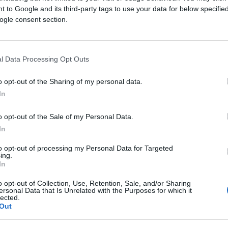
e circa metà dell’Italia e con una
 to Google and its third-party tags to use your data for below specifi
 un banco di prova fondamentale per un
ogle consent section.
, disse che la vittoria alle primarie
ua carriera politica. Stretta tra gli stati del
l Data Processing Opt Outs
te dai turisti di tutto il mondo, la
iù importante della popolazione americana.
o opt-out of the Sharing of my personal data.
In
o opt-out of the Sale of my Personal Data.
gli americani stessi) delle grandi città
In
un Midwest conservatore e ottuso, dove il
 casa con la Bibbia sul tavolino ed il fucile
to opt-out of processing my Personal Data for Targeted
ing.
lti altri stati del Midwest,
è lungi
In
. L’Iowa gode di buone posizioni nelle
o opt-out of Collection, Use, Retention, Sale, and/or Sharing
tà dell’istruzione, ha una parte importante
ersonal Data that Is Unrelated with the Purposes for which it
lected.
a e nuove tecnologie, ed è uno dei migliori
Out
ressione fiscale. Più dell’85% della