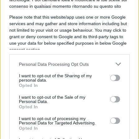
sono accusati a processo per aggressioni, lotta
consenso in qualsiasi momento ritornando su questo sito
armata, eccetera. Lo vogliono considerare un
Please note that this website/app uses one or more Google
bene comune di Torino e noi vogliamo dare
services and may gather and store information including but
lezioni all’Ungheria, è incredibile”.
not limited to your visit or usage behaviour. You may click to
grant or deny consent to Google and its third-party tags to
use your data for below specified purposes in below Google
consent section.
Il conduttore di
Radio24
ha concluso il suo
editoriale di inizio trasmissione commentando le
Personal Data Processing Opt Outs
celebrazioni istituzionali del tennista
Jannik
I want to opt-out of the Sharing of my
Sinner
: “Ho visto il meraviglioso Sinner, un po’
personal data.
Opted In
scocciato, andare anche al Quirinale dopo che è
stato ricevuto a Palazzo Chigi. Queste istituzioni,
I want to opt-out of the Sale of my
Personal Data.
questi palazzi ormai sono diventati un po’ come
Opted In
l’Ariston: la passerella di un campione che ha
I want to opt-out of processing my
vinto un torneo internazionale incassando tanti
Personal Data for Targeted Advertising.
Opted In
soldi. È una roba che avviene solo in Italia e che io
trovo senza senso”.