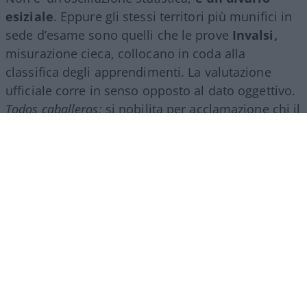
esiziale
. Eppure gli stessi territori più munifici in
sede d’esame sono quelli che le prove
Invalsi,
misurazione cieca, collocano in coda alla
classifica degli apprendimenti. La valutazione
ufficiale corre in senso opposto al dato oggettivo.
Todos caballeros:
si nobilita per acclamazione chi il
test pone più in basso.
Il criterio che non c’è
La causa non è antropologica, è strutturale. Il voto
di Maturità lo assegna una commissione in cui
pesano i docenti interni, quelli che hanno istruito i
candidati e che, di fatto, giudicano se stessi.
Manca un’ancora nazionale che calibri i giudizi:
l’Invalsi fotografa, ma non entra nel voto. Il