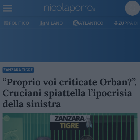
POLITICO
MILANO
ATLANTICO
ZUPPA DI
ZANZARA TIGRE
“Proprio voi criticate Orban?”.
Cruciani spiattella l’ipocrisia
della sinistra