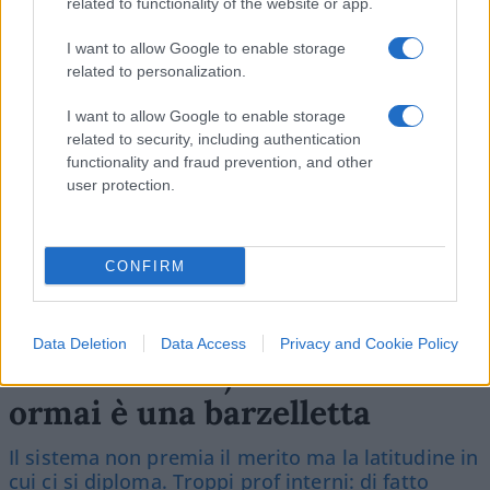
related to functionality of the website or app.
SEDUTE SATIRICHE
I want to allow Google to enable storage
Vignetta del 07/08/2026
related to personalization.
I want to allow Google to enable storage
related to security, including authentication
functionality and fraud prevention, and other
Vai all'archivio delle vignette
user protection.
CONFIRM
Più lodi al Sud che al Nord (e
Data Deletion
Data Access
Privacy and Cookie Policy
relativi bonus). La maturità
ormai è una barzelletta
Il sistema non premia il merito ma la latitudine in
cui ci si diploma. Troppi prof interni: di fatto