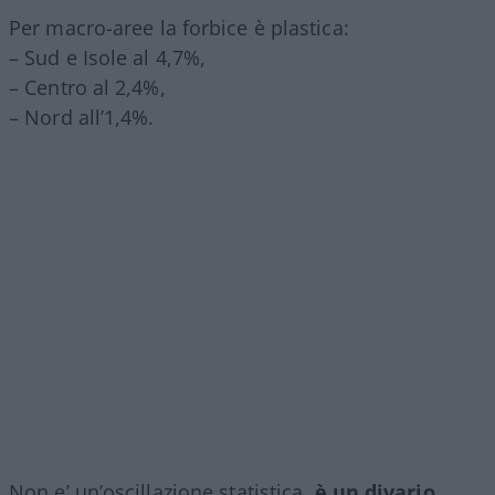
Per macro-aree la forbice è plastica:
– Sud e Isole al 4,7%,
– Centro al 2,4%,
– Nord all’1,4%.
Non e’ un’oscillazione statistica,
è un divario