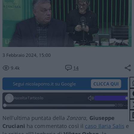
3 Febbraio 2024, 15:00
9.4k
14
Segui nicolaporro.it su Google
CLICCA QUI
Ascolta l'articolo
0:00
/
--:--
Nell’ultima puntata della
Zanzara
,
Giuseppe
Cruciani
ha commentato così il
caso Ilaria Salis
e
la critica all’Ungheria di
Viktor Orban
, le