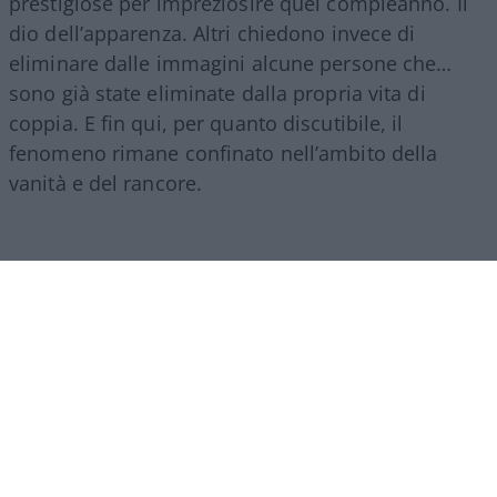
prestigiose per impreziosire quel compleanno. Il
dio dell’apparenza. Altri chiedono invece di
eliminare dalle immagini alcune persone che…
sono già state eliminate dalla propria vita di
coppia. E fin qui, per quanto discutibile, il
fenomeno rimane confinato nell’ambito della
vanità e del rancore.