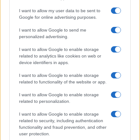
O ai cechi per l’oppressione nel 1968? O ai lituani
I want to allow my user data to be sent to
per il giro di vite del 1991? Possiamo avere storie
Google for online advertising purposes.
e lingue diverse In Europa, ma non c’è lingua in
I want to allow Google to send me
cui pace è sinonimo di resa”. Von der Leyen ha
personalized advertising.
criticato aspramente anche le politiche migratorie
ungheresi che altro non farebbero che “scaricare
I want to allow Google to enable storage
related to analytics like cookies on web or
sui vicini” il problema. Al termine del discorso di
device identifiers in apps.
Orban, alcuni parlamentari di
The Left hanno
intonato “Bella Ciao”
costringendo la presidente
I want to allow Google to enable storage
related to functionality of the website or app.
Roberta Metsola a fargli notare che l’aula non è
l’Eurovision Song Contest.
I want to allow Google to enable storage
related to personalization.
I want to allow Google to enable storage
Critico sull’Ucraina anche il presidente del gruppo
related to security, including authentication
dei Popolari europei: “Sono piuttosto scioccato,
functionality and fraud prevention, and other
user protection.
perché ha parlato di agricoltura, di migrazione, di