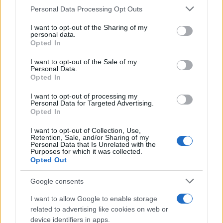
strategia non ci sarà la pace, dovete schierarvi al
Personal Data Processing Opt Outs
fianco del cessate il fuoco”.
I want to opt-out of the Sharing of my
personal data.
Opted In
Le reazioni di Von der Leyen
I want to opt-out of the Sale of my
Personal Data.
Le posizioni di Orban hanno provocato reazioni
Opted In
immediate. Dalla presidente della
Commissione
I want to opt-out of processing my
Europea
a vari politici europei, sono emerse
Personal Data for Targeted Advertising.
Opted In
preoccupazioni per le sue affermazioni
sull’immigrazione e sul rapporto con la Russia.
I want to opt-out of Collection, Use,
Retention, Sale, and/or Sharing of my
Parole di fuoco, quelle di Ursula: “Il mondo è stato
Personal Data that Is Unrelated with the
Purposes for which it was collected.
testimone delle atrocità russe in Ucraina – ha
Opted Out
detto in aula – Ma c’è ancora chi dà la colpa della
guerra non all’invasore ma all’invaso. Non alla
Google consents
voglia di potere di Putin ma di libertà del popolo
I want to allow Google to enable storage
ucraino. Mi domando: sarebbe stata data la colpa
related to advertising like cookies on web or
agli ungheresi per l’invasione sovietica del 1956?
device identifiers in apps.