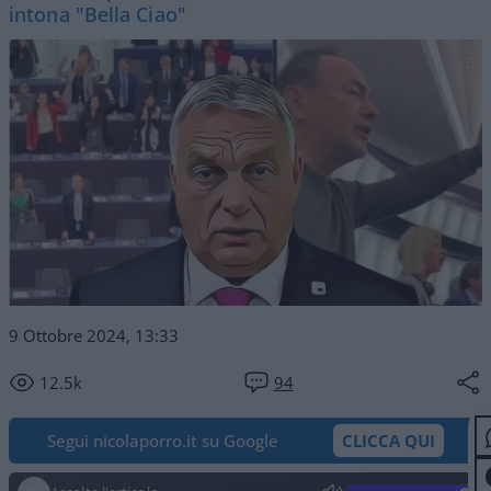
intona "Bella Ciao"
9 Ottobre 2024, 13:33
12.5k
94
Segui nicolaporro.it su Google
CLICCA QUI