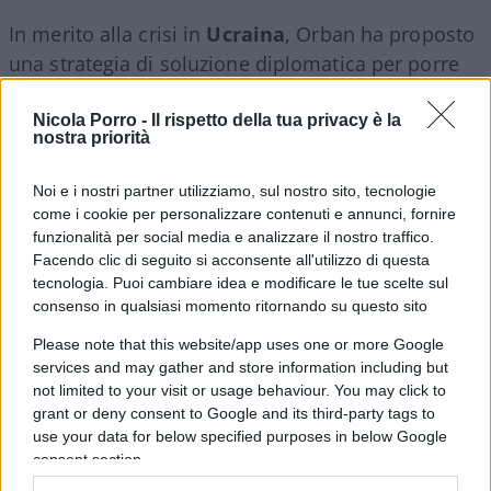
In merito alla crisi in
Ucraina
, Orban ha proposto
una strategia di soluzione diplomatica per porre
fine al conflitto, in contrasto con le posizioni di
altri leader europei che sostengono militarmente
Nicola Porro -
Il rispetto della tua privacy è la
nostra priorità
l’Ucraina come impegno nella difesa della libertà
e della democrazia. “In Ungheria c’è un detto: ‘Se
Noi e i nostri partner utilizziamo, sul nostro sito, tecnologie
vuoi vincere bisogna che ci sia il coraggio
come i cookie per personalizzare contenuti e annunci, fornire
necessario per ammettere che stai per perdere’. E
funzionalità per social media e analizzare il nostro traffico.
Facendo clic di seguito si acconsente all'utilizzo di questa
stiamo effettivamente perdendo in Ucraina e
tecnologia. Puoi cambiare idea e modificare le tue scelte sul
voi vi comportate come se non sia così – ha
consenso in qualsiasi momento ritornando su questo sito
spiegato – Se vogliamo vincere dobbiamo
Please note that this website/app uses one or more Google
cambiare la strategia, che è perdente. Propongo
services and may gather and store information including but
che riflettiate. Ci deve essere un’attività
not limited to your visit or usage behaviour. You may click to
grant or deny consent to Google and its third-party tags to
diplomatica e una comunicazione diretta o
use your data for below specified purposes in below Google
indiretta. Se si trascina il conflitto ci saranno
consent section.
sempre più morti, migliaia di morti. Con questa