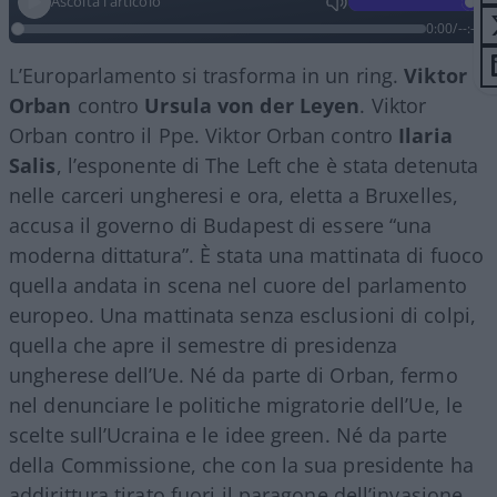
Ascolta l'articolo
0:00
/
--:--
L’Europarlamento si trasforma in un ring.
Viktor
Orban
contro
Ursula von der Leyen
. Viktor
Orban contro il Ppe. Viktor Orban contro
Ilaria
Salis
, l’esponente di The Left che è stata detenuta
nelle carceri ungheresi e ora, eletta a Bruxelles,
accusa il governo di Budapest di essere “una
moderna dittatura”. È stata una mattinata di fuoco
quella andata in scena nel cuore del parlamento
europeo. Una mattinata senza esclusioni di colpi,
quella che apre il semestre di presidenza
ungherese dell’Ue. Né da parte di Orban, fermo
nel denunciare le politiche migratorie dell’Ue, le
scelte sull’Ucraina e le idee green. Né da parte
della Commissione, che con la sua presidente ha
addirittura tirato fuori il paragone dell’invasione