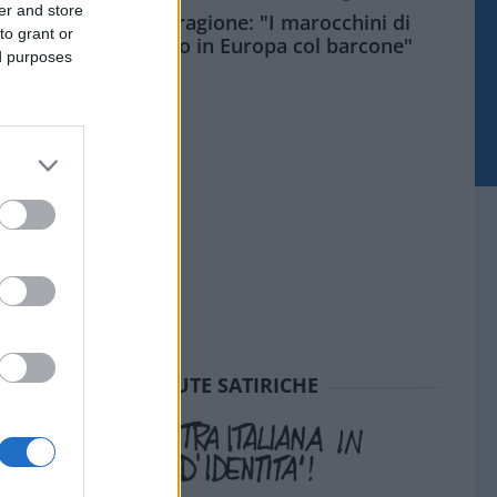
er and store
Meloni aveva ragione: "I marocchini di
to grant or
Ceuta sbarcano in Europa col barcone"
ed purposes
SEDUTE SATIRICHE