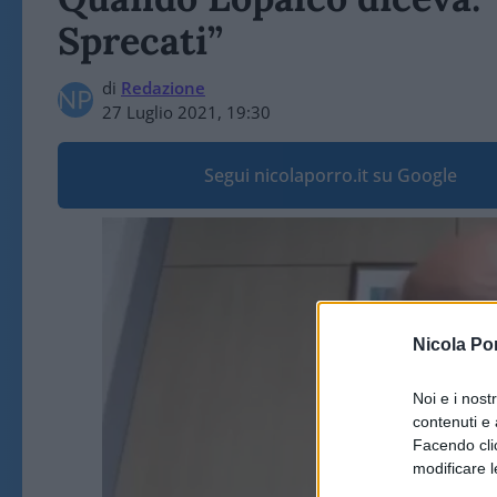
Sprecati”
di
Redazione
27 Luglio 2021, 19:30
Segui nicolaporro.it su Google
Video
Player
Nicola Po
Noi e i nost
contenuti e 
Facendo clic
modificare l