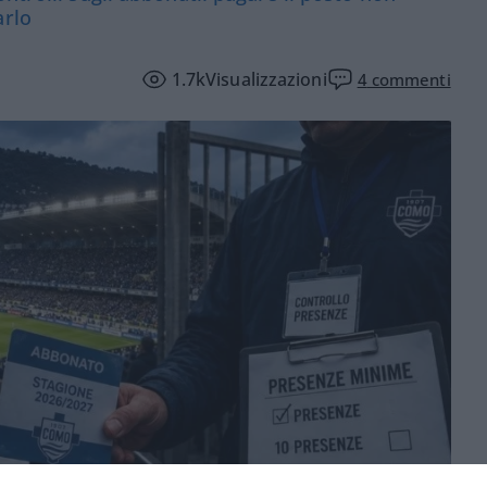
arlo
1.7k
Visualizzazioni
4
commenti