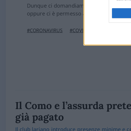
Dunque ci domandiamo: accusiamo anche
oppure ci è permesso avere
un po’ di dub
#CORONAVIRUS
#COVID
#MINORENNI
Il Como e l’assurda prete
già pagato
Il club lariano introduce presenze minime e co