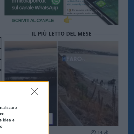
IL PIÙ LETTO DEL MESE
onalizzare
ico.
e idea e
to
ESTERI
14.6k