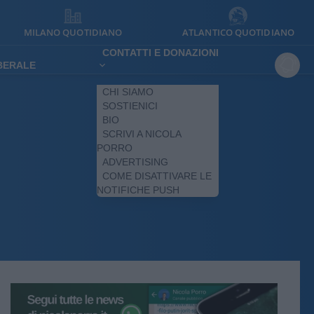
MILANO QUOTIDIANO
ATLANTICO QUOTIDIANO
CONTATTI E DONAZIONI
IBERALE
CHI SIAMO
SOSTIENICI
BIO
SCRIVI A NICOLA
PORRO
ADVERTISING
COME DISATTIVARE LE
NOTIFICHE PUSH