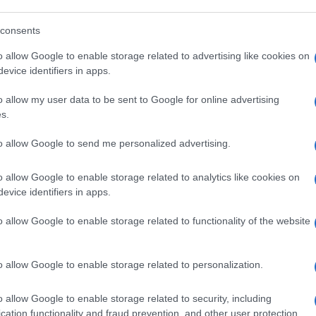
e
chiunque, come noi, si ponga alcuni
consents
 Eppure in questo filmato, che sta
cune questioni molto interessanti sui
o allow Google to enable storage related to advertising like cookies on
e qua:
evice identifiers in apps.
o allow my user data to be sent to Google for online advertising
epidemiologico – spiega l’assessore – non ha
s.
er prevenire la malattia grave,
to allow Google to send me personalized advertising.
revengono, se non in minima parte, la
vaccinassi, ad esempio, i giovanotti che vanno
o allow Google to enable storage related to analytics like cookies on
o, io butterei delle dosi di vaccino. Perché
evice identifiers in apps.
erché malattia grave quei giovanotti non se
o allow Google to enable storage related to functionality of the website
glie perché loro potrebbero comunque
nati, se continuano a prendersi l’aperitivo
o allow Google to enable storage related to personalization.
o allow Google to enable storage related to security, including
cation functionality and fraud prevention, and other user protection.