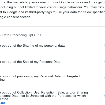
 that this website/app uses one or more Google services and may gath
including but not limited to your visit or usage behaviour. You may click 
 to Google and its third-party tags to use your data for below specifi
ogle consent section.
00:50
l Data Processing Opt Outs
re in queste ore infiamma il dibattito sul
o opt-out of the Sharing of my personal data.
nline spunta un video in cui
Pierluigi
In
del siero ai giovanotti.
o opt-out of the Sale of my Personal Data.
In
to opt-out of processing my Personal Data for Targeted
imo Cacciari e Giorgio Agambon
, neppure
ing.
In
 con no vax, fascisti e no pass. Intanto
 candidato in Puglia insieme a Michele
o opt-out of Collection, Use, Retention, Sale, and/or Sharing
ersonal Data that Is Unrelated with the Purposes for which it
ità. E infine perché solo ieri
definiva
lected.
Out
to vaccinale
. Insomma: non è un cattivone