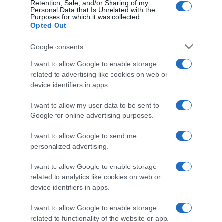
Retention, Sale, and/or Sharing of my
principi imperanti dell’atlantismo ed assurgere
Personal Data that Is Unrelated with the
Purposes for which it was collected.
finalmente al potere, seppur sotto l’ombrello
Opted Out
protettivo della grande finanza, che comunque
Google consents
garantisce
agli eredi del Pci
uno scudo
giudiziario in grado di immunizzarli dagli attacchi
I want to allow Google to enable storage
related to advertising like cookies on web or
dei pm e di far superare loro, indenni, la
device identifiers in apps.
sensazionale tempesta giustizialista.
I want to allow my user data to be sent to
Google for online advertising purposes.
È dunque dall’incontro tra mezzi di informazione,
I want to allow Google to send me
personalized advertising.
Corriere della Sera
,
Repubblica
,
La Stampa
e
L’Unità
,
pezzi della politica, i post-comunisti per l’appunto,
I want to allow Google to enable storage
ma anche una parte della sinistra democristiana,
related to analytics like cookies on web or
e Procure, che, sotto l’egida del potere finanziario,
device identifiers in apps.
si compie quella “
falsa rivoluzione
” poi
I want to allow Google to enable storage
consegnata alla storia con il nome di Mani pulite.
related to functionality of the website or app.