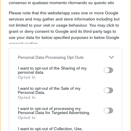
mediatico-giudiziaria è dunque servita. Per
consenso in qualsiasi momento ritornando su questo sito
completare il cocktail, che si sarebbe poi rivelato
Please note that this website/app uses one or more Google
letale per i destini della Prima Repubblica, manca
services and may gather and store information including but
not limited to your visit or usage behaviour. You may click to
giusto un ultimo ingrediente: un appoggio
grant or deny consent to Google and its third-party tags to
politico.
Per sovvertire l’ordine democratico
use your data for below specified purposes in below Google
precostituito
e spazzare via una classe dirigente
consent section.
è infatti necessario che ve ne sia un’altra
Personal Data Processing Opt Outs
immediatamente pronta a prenderne il posto e
sposare il
progetto golpista
. E qui, entrano in scena
I want to opt-out of the Sharing of my
personal data.
i post-comunisti rimasti orfani di Mosca
e
Opted In
quanto mai desiderosi di rifarsi una verginità
I want to opt-out of the Sale of my
dopo il disastroso crollo del comunismo sovietico.
Personal Data.
A qualunque prezzo. Anche a costo di dover
Opted In
rinunciare al primato della politica in favore di
I want to opt-out of processing my
logiche esclusivamente dettate dal profitto e del
Personal Data for Targeted Advertising.
Opted In
tutto estranee ai principi democratici e
all’interesse nazionale. Tutto, pur di riallinearsi ai
I want to opt-out of Collection, Use,