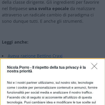
della classe dirigente. Gli ingredienti per favorire
nel Belpaese
una svolta epocale
da realizzare
attraverso un radicale cambio di paradigma ci
sono dunque tutti. E anche gli strumenti.
Leggi anche:
Aveva ragione Bettino Craxi
Nicola Porro -
Il rispetto della tua privacy è la
Il potere finanziario, che detiene già il controllo di
nostra priorità
alcune tra le più quotate testate del panorama
giornalistico nazionale, riesce, anche tramite il
Noi e i nostri partner utilizziamo, sul nostro sito, tecnologie
come i cookie per personalizzare contenuti e annunci, fornire
supporto del desk italiano di Washington, ad
funzionalità per social media e analizzare il nostro traffico.
estendere la sua longa manus sulla macchina
Facendo clic di seguito si acconsente all'utilizzo di questa
della giustizia. La Santa alleanza finanziario-
tecnologia. Puoi cambiare idea e modificare le tue scelte sul