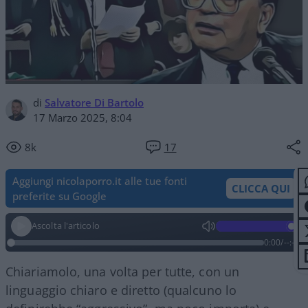
di
Salvatore Di Bartolo
17 Marzo 2025, 8:04
8k
17
Aggiungi nicolaporro.it alle tue fonti
CLICCA QUI
preferite su Google
Ascolta l'articolo
0:00
/
--:--
Chiariamolo, una volta per tutte, con un
linguaggio chiaro e diretto (qualcuno lo