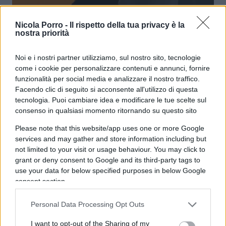
Gli ultimi colpi di coda della
Nicola Porro -
Il rispetto della tua privacy è la
nostra priorità
magistratura in stile Mani Pulite
Noi e i nostri partner utilizziamo, sul nostro sito, tecnologie
come i cookie per personalizzare contenuti e annunci, fornire
di Paolo Becchi
8.9k
funzionalità per social media e analizzare il nostro traffico.
17 Gennaio 2025, 17:00
Facendo clic di seguito si acconsente all'utilizzo di questa
tecnologia. Puoi cambiare idea e modificare le tue scelte sul
consenso in qualsiasi momento ritornando su questo sito
Please note that this website/app uses one or more Google
services and may gather and store information including but
not limited to your visit or usage behaviour. You may click to
grant or deny consent to Google and its third-party tags to
use your data for below specified purposes in below Google
consent section.
Personal Data Processing Opt Outs
I want to opt-out of the Sharing of my