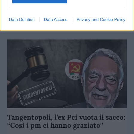
di
Luigi Bisignani
7.3k
Data Deletion
Data Access
Privacy and Cookie Policy
5 Giugno 2024, 12:43
Tangentopoli, l’ex Pci vuota il sacco:
“Così i pm ci hanno graziato”