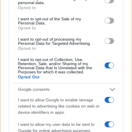
personal data.
Aveva ragione Bettino Craxi
Opted In
I want to opt-out of the Sale of my
Personal Data.
8.7k
26 Novembre 2024, 18:06
Opted In
I want to opt-out of processing my
Personal Data for Targeted Advertising.
Opted In
I want to opt-out of Collection, Use,
Retention, Sale, and/or Sharing of my
Personal Data that Is Unrelated with the
Purposes for which it was collected.
Opted Out
Google consents
I want to allow Google to enable storage
related to advertising like cookies on web or
device identifiers in apps.
Il caso Toti e la riforma Nordio per
I want to allow my user data to be sent to
smantellare una giustizia
Google for online advertising purposes.