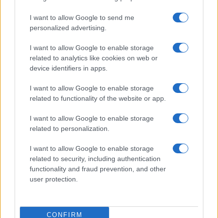
autoritaria
I want to allow Google to send me
personalized advertising.
di
Daniele Biello
5.1k
9 Luglio 2024, 5:57
I want to allow Google to enable storage
related to analytics like cookies on web or
device identifiers in apps.
I want to allow Google to enable storage
related to functionality of the website or app.
I want to allow Google to enable storage
related to personalization.
I want to allow Google to enable storage
related to security, including authentication
functionality and fraud prevention, and other
user protection.
Mani pulite, nessuno dimentichi
quel bagno di sangue targato pm
CONFIRM