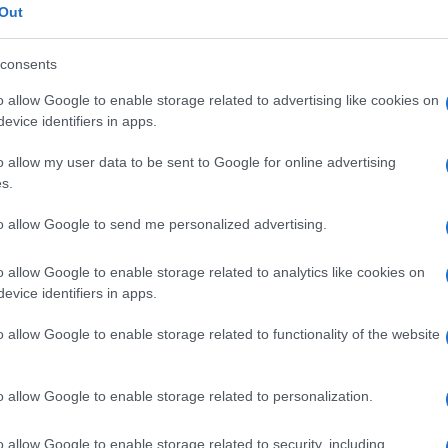
o di “lottizzazione” – come ha ribadito più
Out
sta, sia mediatica che politica – ma di scelta
dare in onda.
consents
o allow Google to enable storage related to advertising like cookies on
evice identifiers in apps.
nguer,
che con la sua
Carta Bianca
su Rai3 (il
o allow my user data to be sent to Google for online advertising
 con
Belve
di
Francesca Fagnani,
s.
o canale Rai. A ciò, da novembre, si
rcuzzi con il suo
Boomerissima
. E ancora,
to allow Google to send me personalized advertising.
olamo, in prima serata il lunedì su Rai3 a
o allow Google to enable storage related to analytics like cookies on
a
di Riccardo Iacona.
evice identifiers in apps.
o allow Google to enable storage related to functionality of the website
Rai? Non verso lacrime”
o allow Google to enable storage related to personalization.
hi li sostituisce
o allow Google to enable storage related to security, including