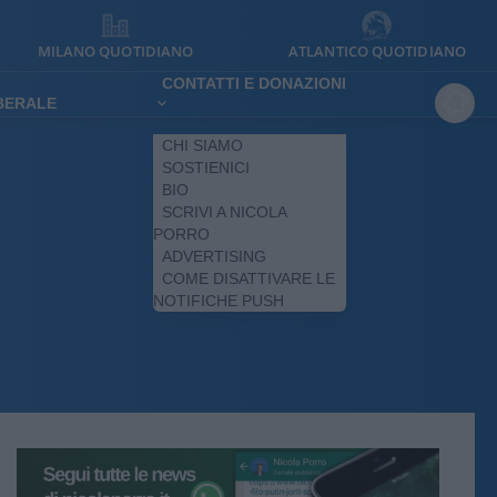
MILANO QUOTIDIANO
ATLANTICO QUOTIDIANO
CONTATTI E DONAZIONI
IBERALE
CHI SIAMO
SOSTIENICI
BIO
SCRIVI A NICOLA
PORRO
ADVERTISING
COME DISATTIVARE LE
NOTIFICHE PUSH