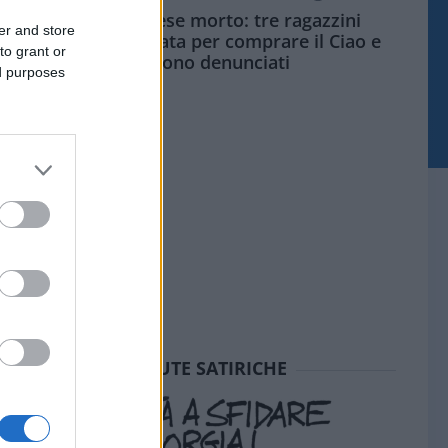
Siamo un Paese morto: tre ragazzini
er and store
vendono limonata per comprare il Ciao e
to grant or
vengono denunciati
ed purposes
SEDUTE SATIRICHE