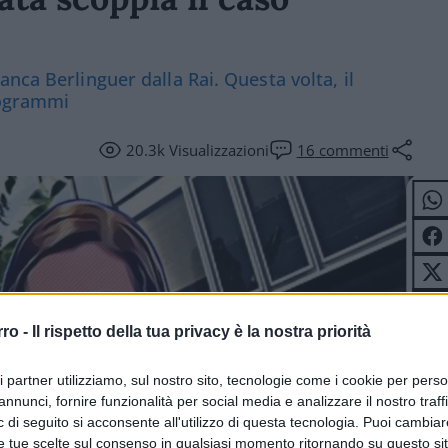
nca Berlinguer dalla Rai. Questa volta, il
rogrammi
20.3k
Visualizzazioni
16
commenti
rro -
Il rispetto della tua privacy è la nostra priorità
ri partner utilizziamo, sul nostro sito, tecnologie come i cookie per pers
annunci, fornire funzionalità per social media e analizzare il nostro traff
 di seguito si acconsente all'utilizzo di questa tecnologia. Puoi cambiar
e tue scelte sul consenso in qualsiasi momento ritornando su questo si