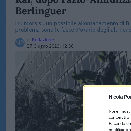
Berlinguer
I rumors su un possibile allontanamento di Bia
problema sono le fasce d'orario degli altri p
di
Redazione
27 Giugno 2023, 12:36
Nicola Po
Noi e i nost
contenuti e 
Facendo clic
modificare l