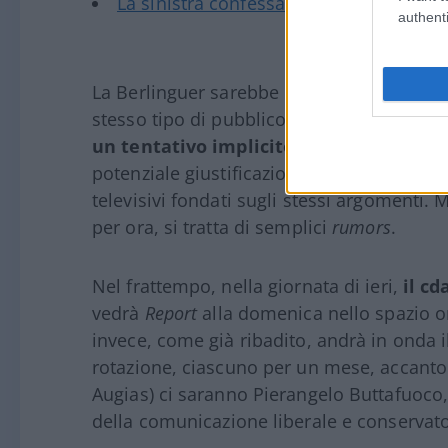
La sinistra confessa: la Rai l’abbiamo 
authenti
La Berlinguer sarebbe irritata perché tut
stesso tipo di pubblico, interessato alla p
un tentativo implicito del governo Mel
potenziale giustificazione degli “ascolti ba
televisivi fondati sugli stessi argomenti.
per ora, si tratta di semplici
rumors
.
Nel frattempo, nella giornata di ieri,
il c
vedrà
Report
alla domenica nello spazio o
invece, come già ribadito, andrà in onda 
rotazione, ciascuno per un mese, accanto
Augias) ci saranno Pierangelo Buttafuoco
della comunicazione liberale e conservator