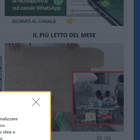
IL PIÙ LETTO DEL MESE
onalizzare
ico.
e idea e
SOCIETÀ
15k
to