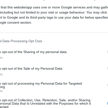
 that this website/app uses one or more Google services and may gath
including but not limited to your visit or usage behaviour. You may click 
 to Google and its third-party tags to use your data for below specifi
ogle consent section.
l Data Processing Opt Outs
o opt-out of the Sharing of my personal data.
In
CLICCA QUI
o opt-out of the Sale of my Personal Data.
In
0:00
/
--:--
to opt-out of processing my Personal Data for Targeted
ing.
azio
e
Lucia Annunziata
, oppure di dare il
In
i questo autunno, che ritornano al centro le
o opt-out of Collection, Use, Retention, Sale, and/or Sharing
oni in Rai. Questa volta, però, non ci
ersonal Data that Is Unrelated with the Purposes for which it
lected.