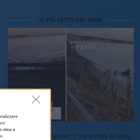
IL PIÙ LETTO DEL MESE
onalizzare
ico.
ESTERI
14.6k
e idea e
Meloni aveva ragione: "I marocchini di Ceuta
to