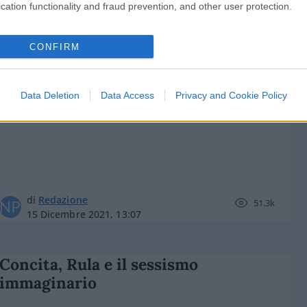
cation functionality and fraud prevention, and other user protection.
di
Nicola Porro
17.9k
8 Maggio 2022, 16:00
CONFIRM
“Cercopiteco”, “cretino”. Rissa tv tra
Scanzi e il prof no green pass
Data Deletion
Data Access
Privacy and Cookie Policy
di
Redazione
51.3k
15 Dicembre 2021, 13:07
Concita, Rula e il sessismo
immaginario