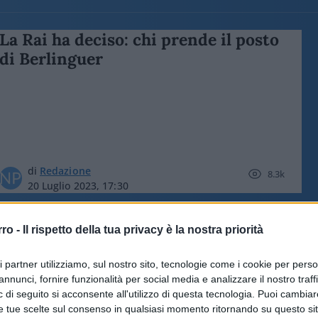
La Rai ha deciso: chi prende il posto
di Berlinguer
di
Redazione
8.3k
20 Luglio 2023, 17:30
rro -
Il rispetto della tua privacy è la nostra priorità
Bianca se ne va: la Berlinguer lascia
la Rai
ri partner utilizziamo, sul nostro sito, tecnologie come i cookie per pers
annunci, fornire funzionalità per social media e analizzare il nostro traff
 di seguito si acconsente all'utilizzo di questa tecnologia. Puoi cambiar
e tue scelte sul consenso in qualsiasi momento ritornando su questo si