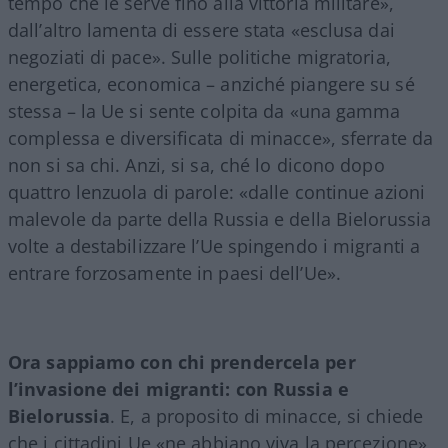
tempo che le serve fino alla vittoria militare»,
dall’altro lamenta di essere stata «esclusa dai
negoziati di pace». Sulle politiche migratoria,
energetica, economica – anziché piangere su sé
stessa – la Ue si sente colpita da «una gamma
complessa e diversificata di minacce», sferrate da
non si sa chi. Anzi, si sa, ché lo dicono dopo
quattro lenzuola di parole: «dalle continue azioni
malevole da parte della Russia e della Bielorussia
volte a destabilizzare l’Ue spingendo i migranti a
entrare forzosamente in paesi dell’Ue».
Ora sappiamo con chi prendercela per
l’invasione dei migranti: con Russia e
Bielorussia
. E, a proposito di minacce, si chiede
che i cittadini Ue «ne abbiano viva la percezione»,