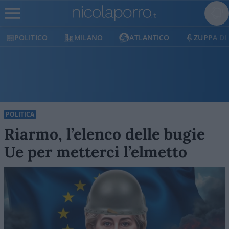
MILANO
ATLANTICO
ZUPPA DI PORRO
E
POLITICA
Riarmo, l’elenco delle bugie
Ue per metterci l’elmetto