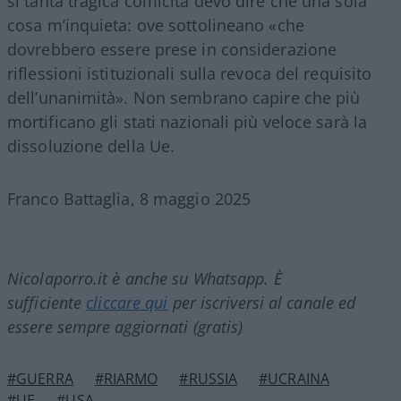
si tanta tragica comicità devo dire che una sola
cosa m’inquieta: ove sottolineano «che
dovrebbero essere prese in considerazione
riflessioni istituzionali sulla revoca del requisito
dell’unanimità». Non sembrano capire che più
mortificano gli stati nazionali più veloce sarà la
dissoluzione della Ue.
Franco Battaglia, 8 maggio 2025
Nicolaporro.it è anche su Whatsapp. È
sufficiente
cliccare qui
per iscriversi al canale ed
essere sempre aggiornati (gratis)
#GUERRA
#RIARMO
#RUSSIA
#UCRAINA
#UE
#USA