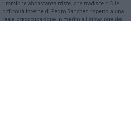
ritorsione abbastanza triste, che tradisce più le
difficoltà interne di Pedro Sánchez rispetto a una
reale preoccupazione in merito all’infrazione dei
regolamenti europei. Il premier socialista, isolato
sul tema migratorio e sotto pressione in patria, ha
scelto di usare l’Italia come bersaglio per
consolidare la propria immagine.
Il suo tasso di
gradimento in patria è sceso verticalmente.
Ed
è francamente paradossale constatare come, in
questo periodo, la sua fanbase più nutrita sia
proprio in Italia…