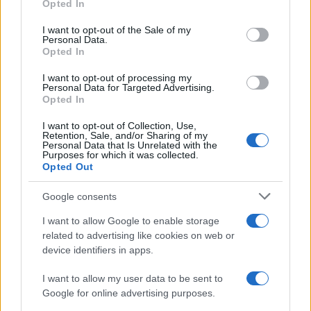
donne nelle missioni militari». Leggere è uno
Opted In
spasso, se non ci fosse la sensazione di stare a
I want to opt-out of the Sale of my
perdere il proprio tempo. Si sottolinea, in un
Personal Data.
Opted In
passo, «il ruolo cruciale del disarmo» e, in quello
successivo, o poco oltre,
come a spargere
I want to opt-out of processing my
Personal Data for Targeted Advertising.
benzina sul fuoco
, «che il futuro dell’Ucraina è
Opted In
nella Nato». Si deplora, da un lato,
I want to opt-out of Collection, Use,
«l’indebolimento dei regimi di controllo degli
Retention, Sale, and/or Sharing of my
Personal Data that Is Unrelated with the
armamenti» e, dall’altro, «qualsiasi tentativo di
Purposes for which it was collected.
Opted Out
indurre l’Ucraina ad arrendersi». Anzi, «si ritiene
controproducente l’attuale tentativo da parte
Google consents
dell’amministrazione statunitense di negoziare un
I want to allow Google to enable storage
accordo di cessate il fuoco e di pace».
related to advertising like cookies on web or
device identifiers in apps.
I want to allow my user data to be sent to
In una sequenza di commi si piange da un occhio
Google for online advertising purposes.
«per il cambio di posizione degli Stati Uniti sulla