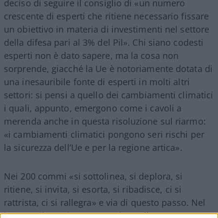
deciso di seguire il consiglio di «un numero
crescente di esperti che ritiene necessario fissare
un obiettivo in materia di investimenti nel settore
della difesa pari al 3% del Pil». Chi siano codesti
esperti non è dato sapere, ma la cosa non
sorprende, giacché la Ue è notoriamente dotata di
una inesauribile fonte di esperti in molti altri
settori: si pensi a quello dei cambiamenti climatici
i quali, appunto, emergono come i cavoli a
merenda anche in questa risoluzione sul riarmo:
«i cambiamenti climatici pongono seri rischi per
la sicurezza dell’Ue e per la regione artica».
Nei 200 commi «si sottolinea, si deplora, si
ritiene, si invita, si esorta, si ribadisce, ci si
rattrista, ci si rallegra» e via di questo passo. Nel
leggere, il pensiero corre veloce all’apprezzato