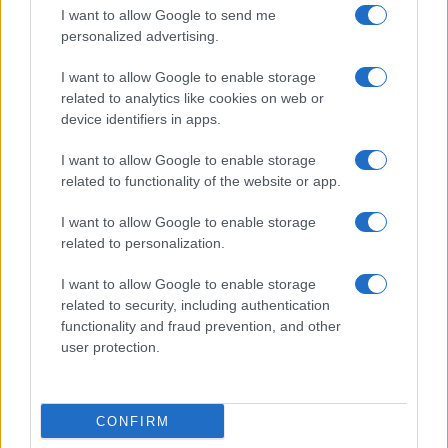
I want to allow Google to send me
guerra di aggressione della Russia, per il sostegno
personalized advertising.
della Cina alla Russia e per la rinnovata amicizia
tra i due Paesi, per la sorveglianza e il sabotaggio
I want to allow Google to enable storage
related to analytics like cookies on web or
da parte della Russia e della Cina di infrastrutture
device identifiers in apps.
marittime critiche, come i cavi di comunicazione
sui fondali marini e gli impianti energetici
I want to allow Google to enable storage
related to functionality of the website or app.
offshore». Stravagante lamentela visto che la
Russia aveva chiesto un’indagine internazionale
I want to allow Google to enable storage
presso il
Consiglio di Sicurezza dell’Onu
, ma la
related to personalization.
richiesta fu respinta. Ma si ride con l’altro occhio,
I want to allow Google to enable storage
visto che in altri passi della Risoluzione ci si
related to security, including authentication
«rallegra dell’aumento della quota di Pil destinato
functionality and fraud prevention, and other
alle armi» e, in particolare, della «decisione di
user protection.
fornire all’Ucraina armi, aerei da combattimento,
droni, sistemi di difesa aerea, sistemi d’arma e
CONFIRM
munizioni, compresi missili da crociera