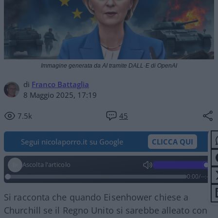
Immagine generata da AI tramite DALL·E di OpenAI
di
Franco Battaglia
8 Maggio 2025, 17:19
7.5k
45
Segui nicolaporro.it su Google
CLICCA QUI
Ascolta l'articolo
0:00
/
--:--
Si racconta che quando Eisenhower chiese a
Churchill se il Regno Unito si sarebbe alleato con