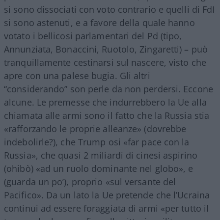
si sono dissociati con voto contrario e quelli di FdI
si sono astenuti, e a favore della quale hanno
votato i bellicosi parlamentari del Pd (tipo,
Annunziata, Bonaccini, Ruotolo, Zingaretti) – può
tranquillamente cestinarsi sul nascere, visto che
apre con una palese bugia. Gli altri
“considerando” son perle da non perdersi. Eccone
alcune. Le premesse che indurrebbero la Ue alla
chiamata alle armi sono il fatto che la Russia stia
«rafforzando le proprie alleanze» (dovrebbe
indebolirle?), che Trump osi «far pace con la
Russia», che quasi 2 miliardi di cinesi aspirino
(ohibò) «ad un ruolo dominante nel globo», e
(guarda un po’), proprio «sul versante del
Pacifico». Da un lato la Ue pretende che l’Ucraina
continui ad essere foraggiata di armi «per tutto il