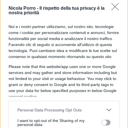
capolavoro di Almodovar, “Donne sull’orlo di una
Nicola Porro -
Il rispetto della tua privacy è la
nostra priorità
crisi di nervi”. E così, per esempio: «Si sottolinea
la gravità delle minacce alla sicurezza del
Noi e i nostri partner utilizziamo, sul nostro sito, tecnologie
continente europeo; il rischio che la Corea del
come i cookie per personalizzare contenuti e annunci, fornire
Nord studi tattiche di combattimento avanzate
funzionalità per social media e analizzare il nostro traffico.
con l’intenzione di applicarle in potenziali conflitti
Facendo clic di seguito si acconsente all'utilizzo di questa
tecnologia. Puoi cambiare idea e modificare le tue scelte sul
futuri; la necessità che, al riguardo, la Ue prepari
consenso in qualsiasi momento ritornando su questo sito
azioni olistiche (sic!) che riflettano i principi
Please note that this website/app uses one or more Google
dell’uguaglianza di genere e della diversità,
services and may gather and store information including but
promuovendo ambienti militari inclusivi
, che
not limited to your visit or usage behaviour. You may click to
garantiscano che i conflitti armati siano
grant or deny consent to Google and its third-party tags to
considerati nell’ottica di una prospettiva di
use your data for below specified purposes in below Google
consent section.
genere. Si ricorda, a tale proposito, l’importanza di
rafforzare la partecipazione delle donne alla
Personal Data Processing Opt Outs
prevenzione e risoluzione dei conflitti, e si insiste
I want to opt-out of the Sharing of my
sulla piena e significativa partecipazione delle
personal data.