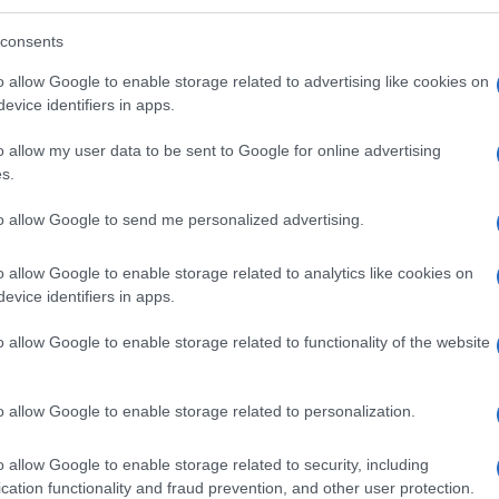
tta. Ma tant’è. Conte vorrebbe una
consents
riforme, ipotesi su cui il governo non
intenti dilatori”. Insomma: il Movimento non
o allow Google to enable storage related to advertising like cookies on
evice identifiers in apps.
va andare pure peggio.
o allow my user data to be sent to Google for online advertising
s.
to allow Google to send me personalized advertising.
 del partito unico ormai naufragato
,
Iv
e
o allow Google to enable storage related to analytics like cookies on
ppuntamento con Meloni. Hanno varcato la
evice identifiers in apps.
ontecitorio Carlo Calenda, Matteo Richetti,
o allow Google to enable storage related to functionality of the website
sente Matteo Renzi, ora impegnato anche con
l Terzo Polo erano già arrivate nei giorni
o allow Google to enable storage related to personalization.
ndaco d’Italia” e non intendono neppure
. L’unico paletto posto da Calenda è quello
o allow Google to enable storage related to security, including
a sorta di “linea rossa” che fa da
cation functionality and fraud prevention, and other user protection.