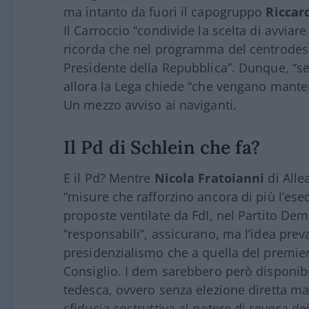
ma intanto da fuori il capogruppo
Riccar
Il Carroccio “condivide la scelta di avvia
ricorda che nel programma del centrodestra
Presidente della Repubblica”. Dunque, “se 
allora la Lega chiede “che vengano manten
Un mezzo avviso ai naviganti.
Il Pd di Schlein che fa?
E il Pd? Mentre
Nicola Fratoianni
di Alle
“misure che rafforzino ancora di più l’esec
proposte ventilate da FdI, nel Partito Dem
“responsabili”, assicurano, ma l’idea preval
presidenzialismo che a quella del premiera
Consiglio. I dem sarebbero però disponibi
tedesca, ovvero senza elezione diretta ma 
sfiducia costruttiva al potere di revoca de