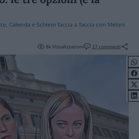
te, Calenda e Schlein faccia a faccia con Meloni
8k
Visualizzazioni
27
commenti