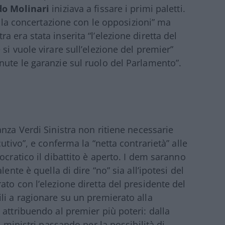
do Molinari
iniziava a fissare i primi paletti.
re la concertazione con le opposizioni” ma
 era stata inserita “l’elezione diretta del
si vuole virare sull’elezione del premier”
ute le garanzie sul ruolo del Parlamento”.
anza Verdi Sinistra non ritiene necessarie
utivo”, e conferma la “netta contrarietà” alle
ocratico il dibattito è aperto. I dem saranno
ente è quella di dire “no” sia all’ipotesi del
to con l’elezione diretta del presidente del
li a ragionare su un premierato alla
attribuendo al premier più poteri: dalla
i ministri passando per la possibilità di