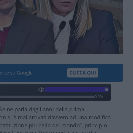
ferite su Google
CLICCA QUI
0:00
/
--:--
 Se ne parla dagli anni della prima
on si è mai arrivati davvero ad una modifica
“Costituzione più bella del mondo”, principio