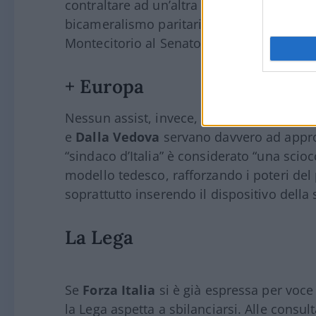
contraltare ad un’altra richiesta del
Terzo
bicameralismo paritario che eviti alle legg
Montecitorio al Senato.
+ Europa
Nessun assist, invece, dalle parti di +Eur
e
Dalla Vedova
servano davvero ad approv
“sindaco d’Italia” è considerato “una scioc
modello tedesco, rafforzando i poteri del
soprattutto inserendo il dispositivo della 
La Lega
Se
Forza Italia
si è già espressa per voce
la Lega aspetta a sbilanciarsi. Alle consu