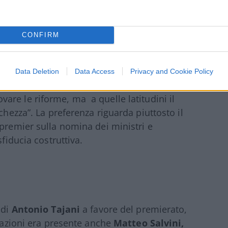
 Polo
, ovvero il superamento del
i di andare avanti e indietro da
CONFIRM
Data Deletion
Data Access
Privacy and Cookie Policy
opa. Non che i numeri del partitino di
Magi
are le riforme, ma a quelle latitudini il
chezza”. La preferenza riguarda piuttosto il
 premier sulla nomina dei ministri e
sfiducia costruttiva.
 di
Antonio Tajani
a favore del premierato,
ltazioni era presente anche
Matteo Salvini,