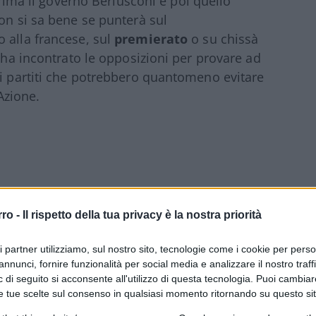
 prima il governo Berlusconi e poi quello
on si sa bene se punterà sul
o alla francese, sul
premierato
o su chissà
o ha incontrato le opposizioni per provare ad
ei partiti che potrebbero quantomeno evitare
 Azione.
i vuole cosa” e soprattutto quali spiragli
ale della Meloni era scritto chiaramente
rro -
Il rispetto della tua privacy è la nostra priorità
ostituzionale, sarebbe dovuta partire prima
izioni, il premier ha messo le carte sul
ri partner utilizziamo, sul nostro sito, tecnologie come i cookie per pers
annunci, fornire funzionalità per social media e analizzare il nostro traff
o sono tre
: il sistema presidenziale, cioè
 di seguito si acconsente all'utilizzo di questa tecnologia. Puoi cambiar
la Repubblica che diventerebbe anche il capo
e tue scelte sul consenso in qualsiasi momento ritornando su questo si
stema semipresidenziale, con la scelta del