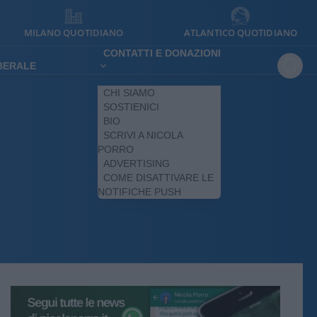
MILANO QUOTIDIANO
ATLANTICO QUOTIDIANO
CONTATTI E DONAZIONI
IBERALE
CHI SIAMO
SOSTIENICI
BIO
SCRIVI A NICOLA
PORRO
ADVERTISING
COME DISATTIVARE LE
NOTIFICHE PUSH