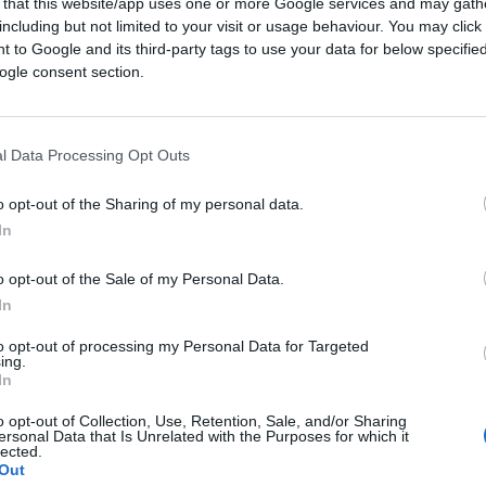
 that this website/app uses one or more Google services and may gath
i elettori e poi questi che nomina un capo
including but not limited to your visit or usage behaviour. You may click 
nfine, l’opzione del “premierato”, con
 to Google and its third-party tags to use your data for below specifi
iglio e con la nomina da parte del
ogle consent section.
lo super partes e di contrappeso. Al
alle consultazioni, Meloni non ha fornito
l Data Processing Opt Outs
e c’è margine per trovare una sintesi anche
nvece trovasse il muro contro muro,
il
o opt-out of the Sharing of my personal data.
perando di convincere gli italiani al
In
o opt-out of the Sale of my Personal Data.
In
to opt-out of processing my Personal Data for Targeted
è stato
Giuseppe Conte
. Di positivo c’è che
ing.
In
instabilità dei governi, ed è pure d’accordo a
 dice contrario – almeno al momento – sia
o opt-out of Collection, Use, Retention, Sale, and/or Sharing
ersonal Data that Is Unrelated with the Purposes for which it
che a quella del premier. Un paradosso,
lected.
Out
lo spirito della massima partecipazione dei