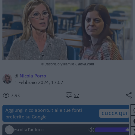
© JasonDoiy tramite Canva.com
di
Nicola Porro
1 Febbraio 2024, 17:07
7.9k
57
Aggiungi nicolaporro.it alle tue fonti
CLICCA QUI
preferite su Google
Ascolta l'articolo