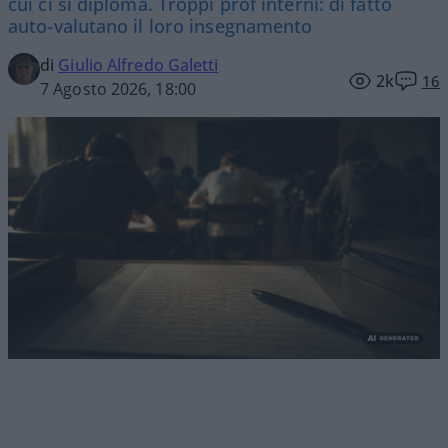
cui ci si diploma. Troppi prof interni: di fatto
auto-valutano il loro insegnamento
di
Giulio Alfredo Galetti
2k
16
7 Agosto 2026, 18:00