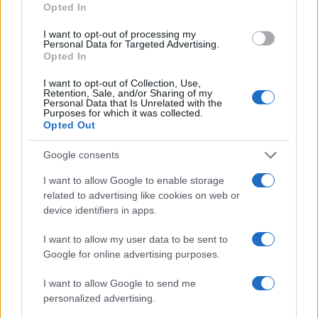
Opted In
I want to opt-out of processing my
Personal Data for Targeted Advertising.
Opted In
I want to opt-out of Collection, Use,
Retention, Sale, and/or Sharing of my
Personal Data that Is Unrelated with the
Purposes for which it was collected.
Opted Out
Google consents
I want to allow Google to enable storage
Nessuno presidia l’omogeneità del giudizio e
related to advertising like cookies on web or
questo traligna in arbitrio, con l’albagia di
chi
device identifiers in apps.
scambia l’indulgenza per generosità
pedagogica
. Così il diploma cessa di attestare un
I want to allow my user data to be sent to
Google for online advertising purposes.
livello e certifica per paradosso, la latitudine in cui
lo si è conseguito.
I want to allow Google to send me
personalized advertising.