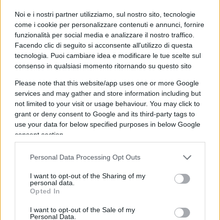
risultato è un simulacro di valutazione,
Noi e i nostri partner utilizziamo, sul nostro sito, tecnologie
autoreferenziale ed endogamico, in cui il metro
come i cookie per personalizzare contenuti e annunci, fornire
muta da provincia a provincia.
La riforma
funzionalità per social media e analizzare il nostro traffico.
Facendo clic di seguito si acconsente all'utilizzo di questa
Valditara, sfoltendo le commissioni, ha
tecnologia. Puoi cambiare idea e modificare le tue scelte sul
prodotto come primo effetto tangibile non più
consenso in qualsiasi momento ritornando su questo sito
rigore ma più lodi.
Ed è qui che affiora il
Please note that this website/app uses one or more Google
fallimento sostanziale: quello dei criteri che
services and may gather and store information including but
dovrebbero governare la formazione e il controllo
not limited to your visit or usage behaviour. You may click to
del corpo docente. Il docente si forma, insegna e
grant or deny consent to Google and its third-party tags to
use your data for below specified purposes in below Google
si giudica dentro circuiti locali chiusi, senza che
consent section.
alcun organo terzo certifichi la comparabilità dei
metri di valutazione tra un istituto e l’altro. Una
Personal Data Processing Opt Outs
macchina che promuove se stessa nella quasi
I want to opt-out of the Sharing of my
totalità dei casi non vigila ma si assolve.
personal data.
Opted In
I want to opt-out of the Sale of my
Personal Data.