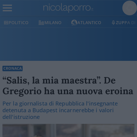
OLITICO
MILANO
ATLANTICO
ZUPPA DI POR
CRONACA
“Salis, la mia maestra”. De
Gregorio ha una nuova eroina
Per la giornalista di Repubblica l'insegnante
detenuta a Budapest incarnerebbe i valori
dell'istruzione