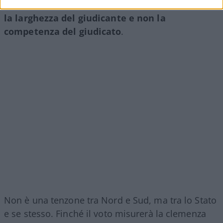
totem, viene capovolta nel suo contrario:
premia
la larghezza del giudicante e non la
competenza del giudicato
.
Non è una tenzone tra Nord e Sud, ma tra lo Stato
e se stesso. Finché il voto misurerà la clemenza