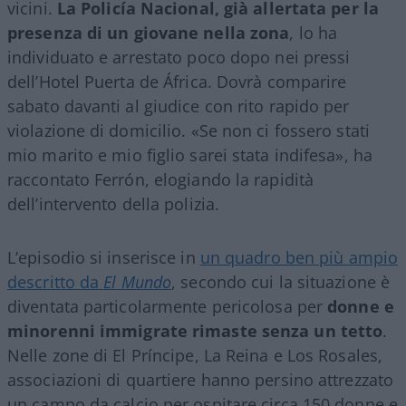
vicini.
La Policía Nacional, già allertata per la
presenza di un giovane nella zona
, lo ha
individuato e arrestato poco dopo nei pressi
dell’Hotel Puerta de África. Dovrà comparire
sabato davanti al giudice con rito rapido per
violazione di domicilio. «Se non ci fossero stati
mio marito e mio figlio sarei stata indifesa», ha
raccontato Ferrón, elogiando la rapidità
dell’intervento della polizia.
L’episodio si inserisce in
un quadro ben più ampio
descritto da
El Mundo
, secondo cui la situazione è
diventata particolarmente pericolosa per
donne e
minorenni immigrate rimaste senza un tetto
.
Nelle zone di El Príncipe, La Reina e Los Rosales,
associazioni di quartiere hanno persino attrezzato
un campo da calcio per ospitare circa 150 donne e