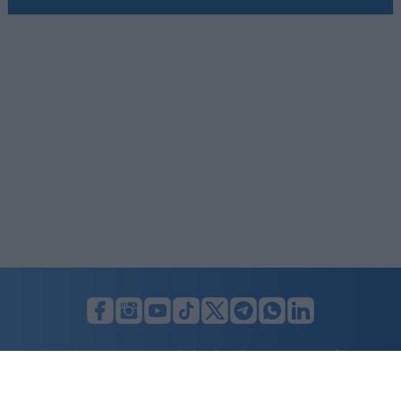
LUNIFIN S.r.l. a socio unico. Sede legale Milano, Largo F. Richini, 2/A,
20122 (MI), C.F./P.Iva en. 07174900154, REA cap. soc. euro 10.000,00
i.v.