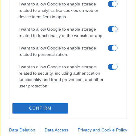
La sperequazione
I want to allow Google to enable storage
related to analytics like cookies on web or
Qui la difformità cessa di essere accademica. Il
device identifiers in apps.
100 e la lode non sono orpelli estetici ma
I want to allow Google to enable storage
dischiudono l’Albo Nazionale delle Eccellenze, gli
related to functionality of the website or app.
esoneri dalle tasse universitarie, le borse di
studio, la Carta del Merito da 500 euro. Chi è
I want to allow Google to enable storage
related to personalization.
valutato con severità paga due volte: perde il
riconoscimento e finanzia, con il proprio rigore, la
I want to allow Google to enable storage
munificenza altrui.
Lo studente scrupoloso del
related to security, including authentication
functionality and fraud prevention, and other
Nord, fermato a un 98 misurato col bilancino,
user protection.
resta a mani vuote
; il coetaneo gratificato da
una commissione prodiga incassa bonus e
precedenze. E quei benefici non piovono dal cielo:
CONFIRM
attingono a fondi contingentati, per cui il
vantaggio immeritato di uno diventa il diritto
negato di un altro. La meritocrazia, invocata come
Data Deletion
Data Access
Privacy and Cookie Policy