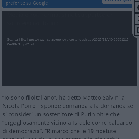
preferite su Google
Video
Media error: Format(s) not supported or
Player
source(s) not found
Scarica il file: https://www.nicolaporro.it/wp-content/uploads/2025/12/VID-20251215-
WA0023.mp4?_=1
“Io sono filoitaliano”, ha detto Matteo Salvini a
Nicola Porro risponde domanda alla domanda se
si consideri un sostenitore di Putin oltre che
“orgogliosamente vicino a Israele come baluardo
di democrazia”. “Rimarco che le 19 ripetute