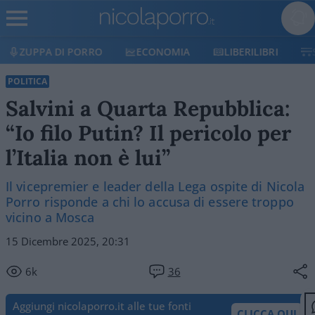
ECONOMIA
LIBERILIBRI
SHOP
SOSTIENICI
POLITICA
Salvini a Quarta Repubblica:
“Io filo Putin? Il pericolo per
l’Italia non è lui”
Il vicepremier e leader della Lega ospite di Nicola
Porro risponde a chi lo accusa di essere troppo
vicino a Mosca
15 Dicembre 2025, 20:31
6k
36
Aggiungi nicolaporro.it alle tue fonti
CLICCA QUI