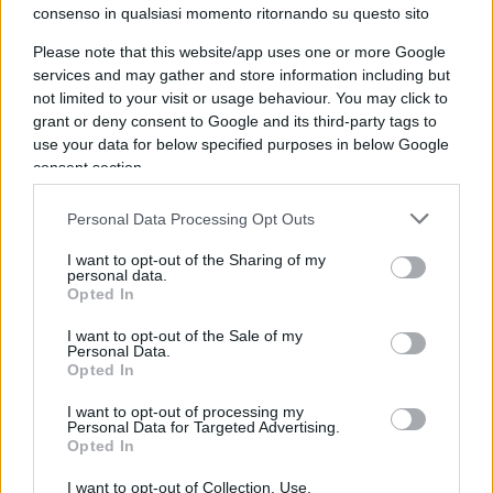
consenso in qualsiasi momento ritornando su questo sito
punto di vista della sicurezza nazionale, non arrivi
da est ma da sud e venga dall’immigrazione
Please note that this website/app uses one or more Google
services and may gather and store information including but
clandestina e dal fanatismo islamico e non
not limited to your visit or usage behaviour. You may click to
un’improbabile invasione di carrarmati sovietici”.
grant or deny consent to Google and its third-party tags to
use your data for below specified purposes in below Google
consent section.
Nicolaporro.it è anche su Whatsapp. È
sufficiente
cliccare qui
per iscriversi al canale ed
Personal Data Processing Opt Outs
essere sempre aggiornati (gratis).
I want to opt-out of the Sharing of my
personal data.
Opted In
#MATTEO SALVINI
#QUARTA REPUBBLICA
I want to opt-out of the Sale of my
Personal Data.
36
Opted In
Leggi i commenti
I want to opt-out of processing my
Personal Data for Targeted Advertising.
Opted In
SEDUTE SATIRICHE
I want to opt-out of Collection, Use,