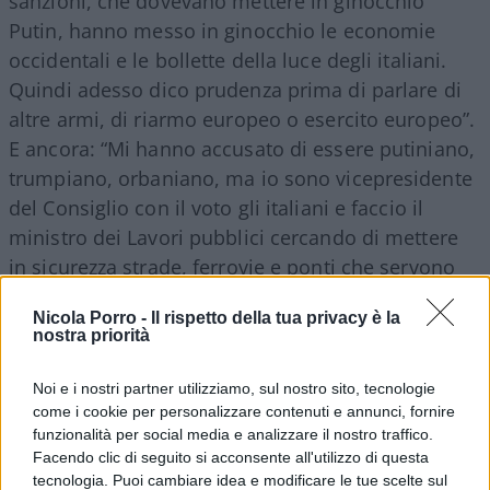
sanzioni, che dovevano mettere in ginocchio
Putin, hanno messo in ginocchio le economie
occidentali e le bollette della luce degli italiani.
Quindi adesso dico prudenza prima di parlare di
altre armi, di riarmo europeo o esercito europeo”.
E ancora: “Mi hanno accusato di essere putiniano,
trumpiano, orbaniano, ma io sono vicepresidente
del Consiglio con il voto gli italiani e faccio il
ministro dei Lavori pubblici cercando di mettere
in sicurezza strade, ferrovie e ponti che servono
agli italiani. Non faccio il tifoso, ‘sono con Putin o
Nicola Porro -
Il rispetto della tua privacy è la
Zelensky’, io sono con la pace e con l’Italia ma
nostra priorità
semplicemente rimarco che non siamo in guerra
con la Russia”.
Noi e i nostri partner utilizziamo, sul nostro sito, tecnologie
come i cookie per personalizzare contenuti e annunci, fornire
funzionalità per social media e analizzare il nostro traffico.
Facendo clic di seguito si acconsente all'utilizzo di questa
Salvini è convinto che “l’emergenza per l’Italia dal
tecnologia. Puoi cambiare idea e modificare le tue scelte sul