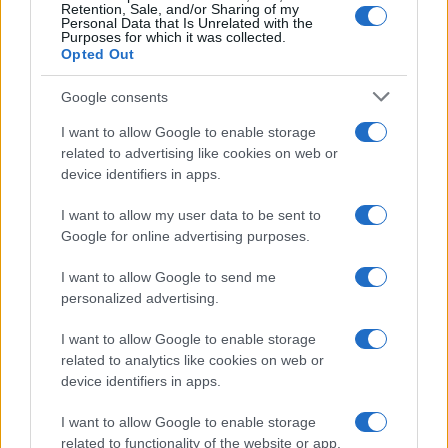
Retention, Sale, and/or Sharing of my
Vignetta del 07/08/2026
Personal Data that Is Unrelated with the
Purposes for which it was collected.
Opted Out
Google consents
Vai all'archivio delle vignette
I want to allow Google to enable storage
related to advertising like cookies on web or
device identifiers in apps.
I want to allow my user data to be sent to
Google for online advertising purposes.
Caro Porro, abbiamo davvero
I want to allow Google to send me
perso il rispetto per i morti
personalized advertising.
I want to allow Google to enable storage
Dalle foto ritoccate con l’IA ai volti dei defunti
related to analytics like cookies on web or
“ringiovaniti”: quando perfino il lutto diventa un
device identifiers in apps.
contenuto da social
I want to allow Google to enable storage
di
La Posta
1.9k
10
related to functionality of the website or app.