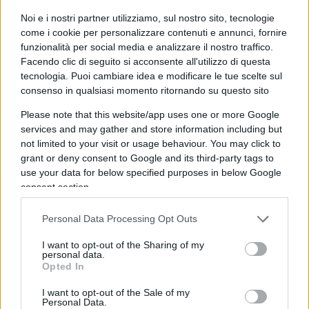
contro il clima di parole irresponsabile, tale da
Noi e i nostri partner utilizziamo, sul nostro sito, tecnologie
avvelenare il dibattito sulla giustizia. La segretaria
come i cookie per personalizzare contenuti e annunci, fornire
dem
Elly Schlein
ha ovviamente cavalcato l’onda:
funzionalità per social media e analizzare il nostro traffico.
Facendo clic di seguito si acconsente all'utilizzo di questa
“Io ho trovato estremamente inopportuno che la
tecnologia. Puoi cambiare idea e modificare le tue scelte sul
presidente del Consiglio commentasse un
consenso in qualsiasi momento ritornando su questo sito
processo in corso, su questo non so se ci sono
Please note that this website/app uses one or more Google
precedenti. La separazione dei poteri è a tutela
services and may gather and store information including but
della democrazia da diversi secoli, ma la destra fa
not limited to your visit or usage behaviour. You may click to
finta di non conoscerla”.
grant or deny consent to Google and its third-party tags to
use your data for below specified purposes in below Google
consent section.
Leggi anche:
Personal Data Processing Opt Outs
I want to opt-out of the Sharing of my
personal data.
Salvini in carcere, una follia tutta italiana
Opted In
Il sequestro di persona vale solo per i migranti.
I want to opt-out of the Sale of my
Il lockdown cos’era?
Personal Data.