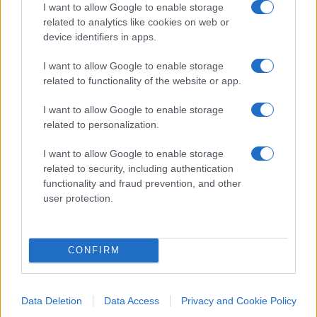
I want to allow Google to enable storage
confini, per aver mantenuto la parola data agli
related to analytics like cookies on web or
elettori, per aver agito come oggi agiscono i
device identifiers in apps.
leader di sinistra. Qualcuno parlerebbe di mondo
I want to allow Google to enable storage
al contrario e non avrebbe tutti i torti…
related to functionality of the website or app.
I want to allow Google to enable storage
related to personalization.
Franco Lodige, 17 settembre 2024
I want to allow Google to enable storage
related to security, including authentication
functionality and fraud prevention, and other
user protection.
CONFIRM
Data Deletion
Data Access
Privacy and Cookie Policy
Nicolaporro.it è anche su Whatsapp. È