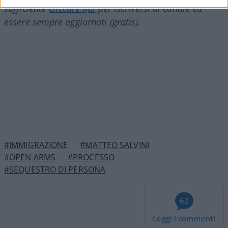
sufficiente
cliccare qui
per iscriversi al canale ed
essere sempre aggiornati (gratis).
#IMMIGRAZIONE
#MATTEO SALVINI
#OPEN ARMS
#PROCESSO
#SEQUESTRO DI PERSONA
62
Leggi i commenti