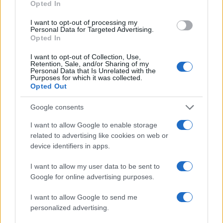
Salis vuole abolire il carcere. Tranne quello per
Opted In
Salvini
I want to opt-out of processing my
Personal Data for Targeted Advertising.
Opted In
Sono in tanti a voler vedere Salvini dietro le
I want to opt-out of Collection, Use,
sbarre. “Confidiamo nella giustizia”, il commento
Retention, Sale, and/or Sharing of my
Personal Data that Is Unrelated with the
di Open Arms dopo la richiesta di condanna da
Purposes for which it was collected.
parte della procura di Palermo. Ben più
Opted Out
speranzoso il giudizio del fondatore dell’ong
Google consents
spagnola
Oscar Camps
, che s’è detto contento
I want to allow Google to enable storage
della richiesta di sei anni: “Ci siamo emozionati
related to advertising like cookies on web or
quando i pm hanno dedicato la requisitoria alle
device identifiers in apps.
persone soccorse”. Il 18 ottobre ci sarà la
I want to allow my user data to be sent to
sentenza e per Camps si tratta di un giorno
Google for online advertising purposes.
importante per la giustizia italiana ed europea,
rimarcando che si parla di un caso senza
I want to allow Google to send me
precedenti. Insomma, per questi e altri motivi
personalized advertising.
Salvini meriterebbe la galera. Per aver difeso i