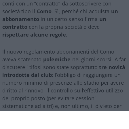
conti con un “contratto” da sottoscrivere con
società tipo il
Como
. Sì, perché chi acquista
un
abbonamento
in un certo senso firma
un
contratto
con la propria società e deve
rispettare alcune regole
.
Il nuovo regolamento abbonamenti del Como
aveva scatenato
polemiche
nei giorni scorsi. A far
discutere i tifosi sono state soprattutto
tre novità
introdotte dal club
: l’obbligo di raggiungere un
numero minimo di presenze allo stadio per avere
diritto al rinnovo, il controllo sull’effettivo utilizzo
del proprio posto (per evitare cessioni
sistematiche ad altri) e, non ultimo, il divieto per
gli abbonati di indossare i colori della squadra
avversaria. Regole percepite da molti come troppo