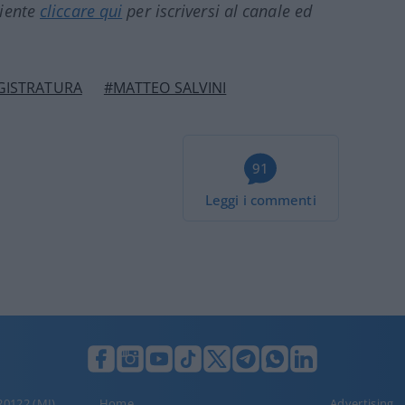
ciente
cliccare qui
per iscriversi al canale ed
GISTRATURA
#MATTEO SALVINI
91
Leggi i commenti
 20122 (MI),
Home
Advertising