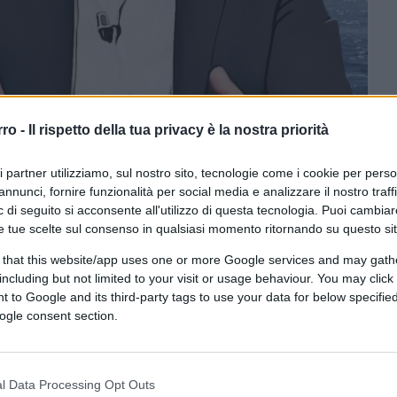
rro -
Il rispetto della tua privacy è la nostra priorità
CLICCA QUI
ri partner utilizziamo, sul nostro sito, tecnologie come i cookie per pers
annunci, fornire funzionalità per social media e analizzare il nostro traff
 di seguito si acconsente all'utilizzo di questa tecnologia. Puoi cambiar
e tue scelte sul consenso in qualsiasi momento ritornando su questo si
0:00
/
--:--
 that this website/app uses one or more Google services and may gath
tessi che dicevano “Salvini ha fatto solo il
including but not limited to your visit or usage behaviour. You may click 
 to Google and its third-party tags to use your data for below specifi
stroncarlo” e a distanza di anni finalmente
ogle consent section.
 da dire allora e nulla trova oggi davanti a
insiste, ma ultra ideologica
, fanatica o
engono le vite umane e dopo i confini” è un
l Data Processing Opt Outs
meno l’avallo del traffico destabilizzante
a