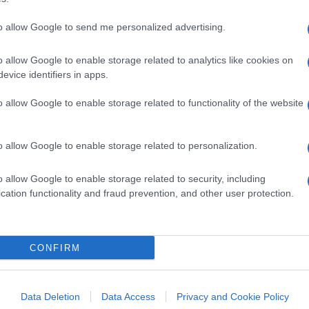
to allow Google to send me personalized advertising.
on dire Stato di polizia, erano, come
completamente vani in funzione sanitaria e,
o allow Google to enable storage related to analytics like cookies on
co delle facoltà democratiche.
Nel silenzio
evice identifiers in apps.
ome ebbe a dire la presidente della Corte
o allow Google to enable storage related to functionality of the website
amente incompatibili viceversa adeguate
: finché il regime autoritario lo impone un
allo Stranamore Fauci, e successivamente
o allow Google to enable storage related to personalization.
 misure servivano a niente
, “qualcosa
o allow Google to enable storage related to security, including
 stronzate”, “Bisogna continuare a
cation functionality and fraud prevention, and other user protection.
ere i disturbatori disturbati da social. E
o sfuggiti all’isolamento e alle vaccinazioni
estini di dubbia provenienza e salute?
CONFIRM
Data Deletion
Data Access
Privacy and Cookie Policy
di fare le vittime queste toghe