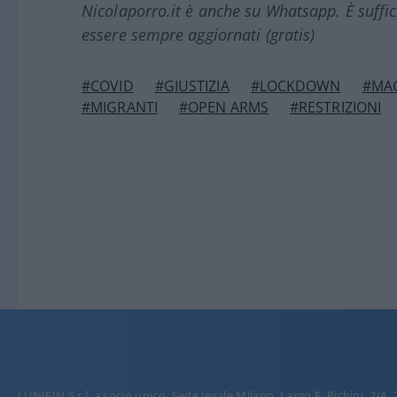
Nicolaporro.it è anche su Whatsapp. È suffi
essere sempre aggiornati (gratis)
#COVID
#GIUSTIZIA
#LOCKDOWN
#MA
#MIGRANTI
#OPEN ARMS
#RESTRIZIONI
LUNIFIN S.r.l. a socio unico. Sede legale Milano, Largo F. Richini, 2/A,