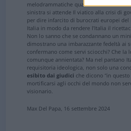
melodrammatiche quando sanno benissimo 
sinistra si attende Il viatico alla crisi di
per dire infarcito di burocrati europei de
Italia in modo da rendere l’Italia il ricetta
Non lo sanno che se condannano un minist
dimostrano una imbarazzante fedeltà ai su
confermano come servi sciocchi? Che la loro
comunque annientata? Ma nel pantano Ital
requisitoria ideologica, non solo una c
esibito dai giudici
che dicono “in questo p
mortificarsi agli occhi del mondo non ser
visionario.
Max Del Papa, 16 settembre 2024