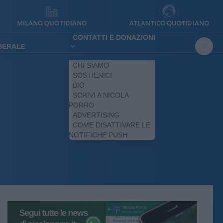
MILANO QUOTIDIANO
ATLANTICO QUOTIDIANO
CONTATTI E DONAZIONI
IBERALE
CHI SIAMO
SOSTIENICI
BIO
SCRIVI A NICOLA
PORRO
ADVERTISING
COME DISATTIVARE LE
NOTIFICHE PUSH