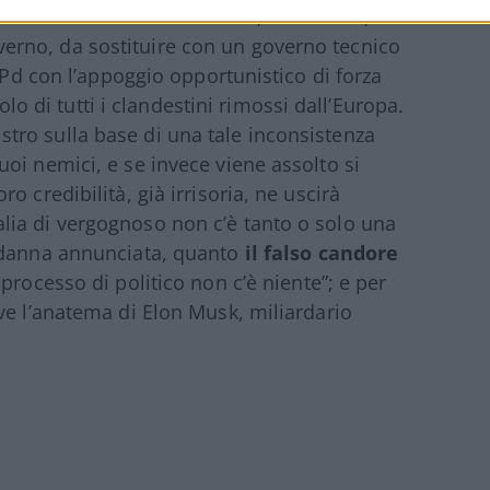
che dalla loro condanna, inevitabile, la
 governo, da sostituire con un governo tecnico
l Pd con l’appoggio opportunistico di forza
colo di tutti i clandestini rimossi dall’Europa.
ro sulla base di una tale inconsistenza
oi nemici, e se invece viene assolto si
 credibilità, già irrisoria, ne uscirà
ia di vergognoso non c’è tanto o solo una
ondanna annunciata, quanto
il falso candore
rocesso di politico non c’è niente”; e per
ve l’anatema di Elon Musk, miliardario