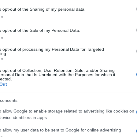
 ragione quando
tutti i Paesi europei e
o opt-out of the Sharing of my personal data.
mediare a trent’anni di politiche cosiddette
In
verizzata e il crollo di tutte le economie
o opt-out of the Sale of my Personal Data.
In
to opt-out of processing my Personal Data for Targeted
ing.
In
dore
di scandalizzarsi fingendosi a
 e lo dicevano nelle intercettazioni che
o opt-out of Collection, Use, Retention, Sale, and/or Sharing
ersonal Data that Is Unrelated with the Purposes for which it
eneravano solo rassegnazione, un ruolo
lected.
no benissimo che la Ong coi clandestini era lì
Out
iustizia sarebbe giustiziare in fama di
tutela dei confini? Spiegassero poi questi
consents
su una carretta un carico di clandestini,
o allow Google to enable storage related to advertising like cookies on
 crimine contro l’umanità e
tenere
evice identifiers in apps.
tadini
degradati invece un’opera meritoria
o allow my user data to be sent to Google for online advertising
s.