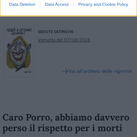
Data Deletion
Data Access
Privacy and Cookie Policy
Leggi i commenti
SEDUTE SATIRICHE
Vignetta del 07/08/2026
Vai all'archivio delle vignette
Caro Porro, abbiamo davvero
perso il rispetto per i morti