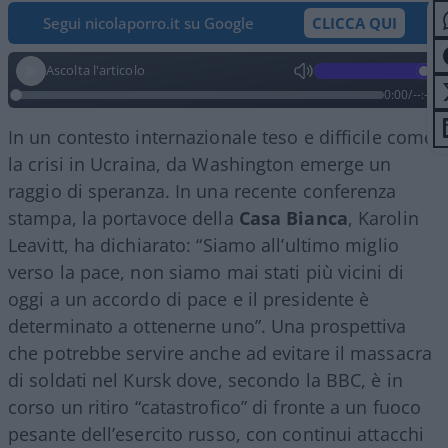
Segui nicolaporro.it su Google
CLICCA QUI
Ascolta l'articolo
0:00
/
--:--
In un contesto internazionale teso e difficile come
la crisi in Ucraina, da Washington emerge un
raggio di speranza. In una recente conferenza
stampa, la portavoce della
Casa
Bianca
, Karolin
Leavitt, ha dichiarato: “Siamo all’ultimo miglio
verso la pace, non siamo mai stati più vicini di
oggi a un accordo di pace e il presidente è
determinato a ottenerne uno”. Una prospettiva
che potrebbe servire anche ad evitare il massacra
di soldati nel Kursk dove, secondo la BBC, è in
corso un ritiro “catastrofico” di fronte a un fuoco
pesante dell’esercito russo, con continui attacchi