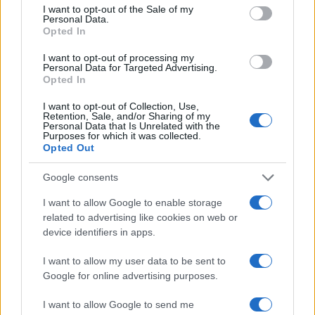
spetterà proprio a loro di decidere: “Il leader del
I want to opt-out of the Sale of my
Cremlino Vladimir Putin e il presidente americano
Personal Data.
Opted In
Donald
Trump
decideranno loro stessi quando
incontrarsi di persona”. Peskov ha inoltre descritto
I want to opt-out of processing my
Personal Data for Targeted Advertising.
la conversazione telefonica in programma domani
Opted In
tra i due presidenti come un “passo importante”
I want to opt-out of Collection, Use,
per il ripristino delle relazioni bilaterali.
Retention, Sale, and/or Sharing of my
Personal Data that Is Unrelated with the
Purposes for which it was collected.
Opted Out
E mentre si cerca un accordo di pace, la Russia
esprime la sua posizione sulla presenza
Google consents
internazionale in Ucraina. Il vice ministro degli
I want to allow Google to enable storage
Esteri russo
Alexander Grushko
, in un’intervista
related to advertising like cookies on web or
al quotidiano Izvestia, ha proposto la possibilità di
device identifiers in apps.
schierare “osservatori disarmati” per monitorare
I want to allow my user data to be sent to
un futuro accordo di pace; tuttavia, ha ribadito
Google for online advertising purposes.
l’opposizione alla presenza di peacekeeper di
I want to allow Google to send me
Paesi appartenenti alla Nato. Infine, un