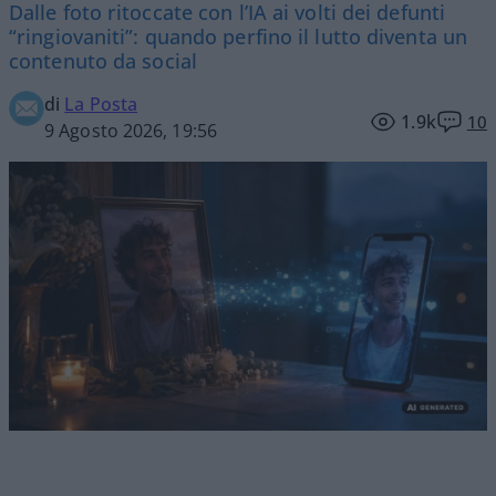
Dalle foto ritoccate con l’IA ai volti dei defunti
“ringiovaniti”: quando perfino il lutto diventa un
contenuto da social
di
La Posta
1.9k
10
9 Agosto 2026, 19:56