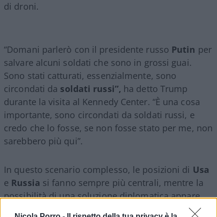
di droni.
“Domani parlerò con il presidente russo
Putin
per
salvare alcuni soldati che sono in grossi guai.
Sono stati catturati, essenzialmente, sono
circondati da
soldati russi”,
ha detto Trump
durante la visita al Kennedy Center. “È una cosa
importante, sono circondati da soldati russi, e
credo che lo fosse, se non fosse stato per me, non
sarebbero più qui”.
In questo scenario complesso, le posizioni di
Usa
e
Russia
si fanno sempre più centrali, mentre la
possibilità di una soluzione diplomatica appare
più concreta. L’amministrazione Trump infatti
Nicola Porro -
Il rispetto della tua privacy è la