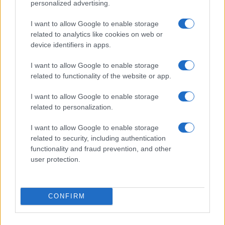
personalized advertising.
avvertimento dal Cremlino: l’invio di militari da
Paesi Nato in Ucraina rappresenta “una tendenza
I want to allow Google to enable storage
related to analytics like cookies on web or
assolutamente pericolosa”. Questo, secondo il
device identifiers in apps.
portavoce del Cremlino Dmitry Peskov, creerebbe
“ulteriori cause di fondo del conflitto”.
I want to allow Google to enable storage
related to functionality of the website or app.
I want to allow Google to enable storage
Articolo in aggiornamento
related to personalization.
I want to allow Google to enable storage
Nicolaporro.it è anche su Whatsapp. È sufficiente
related to security, including authentication
functionality and fraud prevention, and other
cliccare qui
per iscriversi al canale ed essere sempre
user protection.
aggiornati (gratis).
#RUSSIA
#UCRAINA
CONFIRM
26