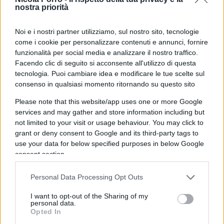
valuta il riconoscimento della Crimea come
nostra priorità
territorio russo come una possibile via per
mettere fine al conflitto, come riportato da
Noi e i nostri partner utilizziamo, sul nostro sito, tecnologie
come i cookie per personalizzare contenuti e annunci, fornire
Semafor
. Vi sono pero anche richieste più dirette
funzionalità per social media e analizzare il nostro traffico.
da parte russa: il vice ministro degli Esteri russo
Facendo clic di seguito si acconsente all'utilizzo di questa
Aleksandr Grushko
ha dichiarato che Mosca
tecnologia. Puoi cambiare idea e modificare le tue scelte sul
consenso in qualsiasi momento ritornando su questo sito
intende chiedere “garanzie di sicurezza ferree” in
un possibile futuro accordo di pace sull’Ucraina, e
Please note that this website/app uses one or more Google
ha incluso tra queste richieste “uno status
services and may gather and store information including but
not limited to your visit or usage behaviour. You may click to
neutrale” per Kiev e “la sua non ammissione alla
grant or deny consent to Google and its third-party tags to
Nato”.
use your data for below specified purposes in below Google
consent section.
Personal Data Processing Opt Outs
Intanto si valuta anche un possibile incontro tra il
I want to opt-out of the Sharing of my
leader russo e quello americano. Il portavoce del
personal data.
Cremlino,
Dmitry
Peskov
, ha affermato che
Opted In