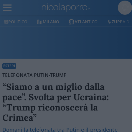
POLITICO
MILANO
ATLANTICO
ZUPPA DI
ESTERI
TELEFONATA PUTIN-TRUMP
“Siamo a un miglio dalla
pace”. Svolta per Ucraina:
“Trump riconoscerà la
Crimea”
Domani la telefonata tra Putin e il presidente