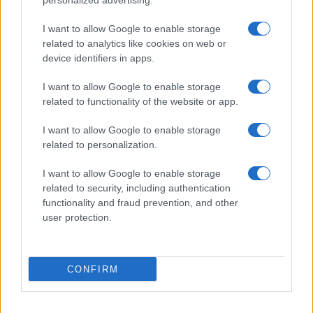
cancellazione di Hamas e un patto con il popolo
personalized advertising.
palestinese, e non saranno sufficienti cinquemila
I want to allow Google to enable storage
dollari a testa per convincerli ad abbandonare
related to analytics like cookies on web or
quella che loro ritengono essere una patria
device identifiers in apps.
ancestrale. Ma come dicevamo, siamo nel regno
I want to allow Google to enable storage
delle ipotesi e dell’impensabile.
related to functionality of the website or app.
I want to allow Google to enable storage
related to personalization.
Francesco Teodori, 7 settembre 2025
I want to allow Google to enable storage
related to security, including authentication
Nicolaporro.it è anche su Whatsapp. È
functionality and fraud prevention, and other
sufficiente
cliccare qui
per iscriversi al canale ed
user protection.
essere sempre aggiornati (gratis).
CONFIRM
#GAZA
#ISRAELE
#PALESTINA