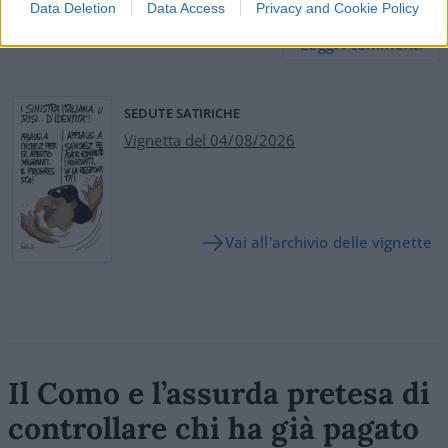
14
Data Deletion
Data Access
Privacy and Cookie Policy
Leggi i commenti
SEDUTE SATIRICHE
Vignetta del 04/08/2026
Vai all'archivio delle vignette
Il Como e l’assurda pretesa di
controllare chi ha già pagato