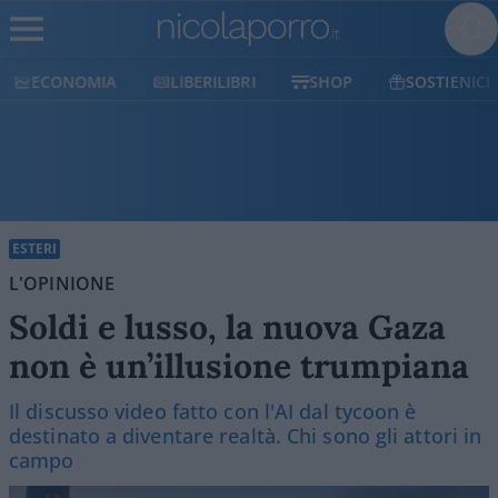
ECONOMIA
LIBERILIBRI
SHOP
SOSTIENICI
ESTERI
L'OPINIONE
Soldi e lusso, la nuova Gaza
non è un’illusione trumpiana
Il discusso video fatto con l'AI dal tycoon è
destinato a diventare realtà. Chi sono gli attori in
campo