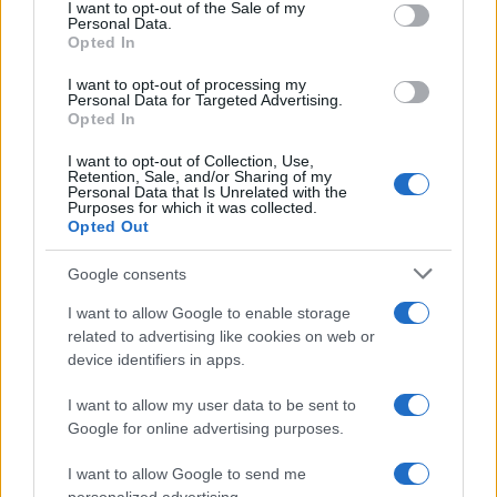
I want to opt-out of the Sale of my
del mondo arabo, sempre più impegnato ad
Personal Data.
abbandonare la rendita petrolifera e a
Opted In
diversificare la sua economia. Fondamentale per
I want to opt-out of processing my
questo è la stabilità e non avere vicini così
Personal Data for Targeted Advertising.
Opted In
pericolosi come i
guerriglieri di Hamas
,
considerando la già ingombrante presenza degli
I want to opt-out of Collection, Use,
Retention, Sale, and/or Sharing of my
Houthi.
Personal Data that Is Unrelated with the
Purposes for which it was collected.
Opted Out
E Israele?
L’occupazione militare di cui si parla in
Google consents
questi giorni è forse funzionale a compiere una
I want to allow Google to enable storage
definitiva tabula rasa prima di iniziare a
related to advertising like cookies on web or
ricostruire? Di certo sarebbe una notevole
device identifiers in apps.
medaglia al petto dell’odiatissimo Netanyahu,
aver reso possibile la nascita di una nuova perla
I want to allow my user data to be sent to
Google for online advertising purposes.
sul Mediterraneo, laddove prima c’era solo
miseria e terrorismo
. Tutto ciò impone però la
I want to allow Google to send me