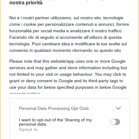
nostra priorità
formidabile investimento per un paese, l’India,
che sta vivendo un risveglio industriale e da
Noi e i nostri partner utilizziamo, sul nostro sito, tecnologie
tempo tenta di inondare il vecchio mondo con il
come i cookie per personalizzare contenuti e annunci, fornire
suo acciaio.
funzionalità per social media e analizzare il nostro traffico.
Facendo clic di seguito si acconsente all'utilizzo di questa
tecnologia. Puoi cambiare idea e modificare le tue scelte sul
consenso in qualsiasi momento ritornando su questo sito
Ferrovie ed autostrade sono già state ipotizzate;
Please note that this website/app uses one or more Google
fondamentale in questo caso sarà la manodopera,
services and may gather and store information including but
not limited to your visit or usage behaviour. You may click to
e
qui potrebbero entrare in gioco i palestinesi
,
grant or deny consent to Google and its third-party tags to
ridotti ormai a raccoglitore delle lacrime del
use your data for below specified purposes in below Google
mondo. Attraverso un grande progetto urbanistico
consent section.
essi verrebbero impiegati come lavoratori, con la
promessa di un radioso futuro fatto di
Personal Data Processing Opt Outs
consumismo e divertimenti, esattamente come è
I want to opt-out of the Sharing of my
personal data.
per i loro lontani cugini arabi. Tutto ciò si
Opted In
inserisce nel complesso quadro di trasformazione