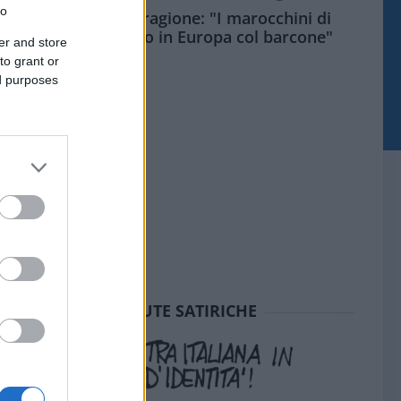
to
Meloni aveva ragione: "I marocchini di
Ceuta sbarcano in Europa col barcone"
er and store
to grant or
ed purposes
SEDUTE SATIRICHE