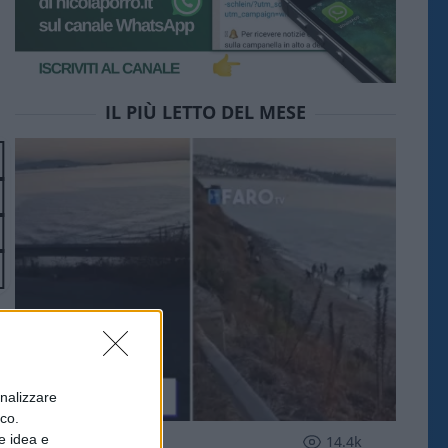
IL PIÙ LETTO DEL MESE
onalizzare
ico.
e idea e
ESTERI
14.4k