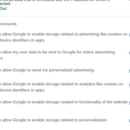
aghi
lected.
Out
ger, di Ernst Junger e di Emanuele Severino,
consents
a tempo. Ma mentre negli altri paesi essa
o allow Google to enable storage related to advertising like cookies on
da noi, ancora una volta laboratorio di
evice identifiers in apps.
limento anche formale della politica. Le
o allow my user data to be sent to Google for online advertising
neranno mani e piedi a lui, come le forze
s.
o si arresero di fronte a Mussolini quasi un
he fu una parata, ma per i rapporti di forza
to allow Google to send me personalized advertising.
rado di governare, neppure minimamente, e
o allow Google to enable storage related to analytics like cookies on
e a cui il fascismo aveva contribuito.
Con
evice identifiers in apps.
nulla
: diventeremo come il Lichtenstein, la
o allow Google to enable storage related to functionality of the website
coni al Colle
o allow Google to enable storage related to personalization.