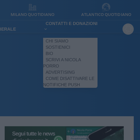
MILANO QUOTIDIANO
ATLANTICO QUOTIDIANO
CONTATTI E DONAZIONI
IBERALE
CHI SIAMO
SOSTIENICI
BIO
SCRIVI A NICOLA
PORRO
ADVERTISING
COME DISATTIVARE LE
NOTIFICHE PUSH