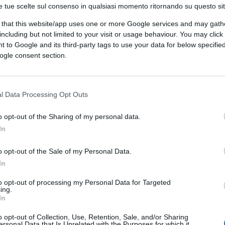
e tue scelte sul consenso in qualsiasi momento ritornando su questo si
 that this website/app uses one or more Google services and may gath
including but not limited to your visit or usage behaviour. You may click 
 to Google and its third-party tags to use your data for below specifi
ogle consent section.
l Data Processing Opt Outs
ferite su Google
CLICCA QUI
o opt-out of the Sharing of my personal data.
aghisti
. Più che altro siamo destinati a
In
salisse al Quirinale, i giochi sarebbero
o opt-out of the Sale of my Personal Data.
cli politici duravano un ventennio ma oggi in
In
iologo Hartmut Rosa, si sono ristretti.
rinale di Draghi
segnerà il definitivo,
to opt-out of processing my Personal Data for Targeted
ing.
ca sulla politica.
In
o opt-out of Collection, Use, Retention, Sale, and/or Sharing
ersonal Data that Is Unrelated with the Purposes for which it