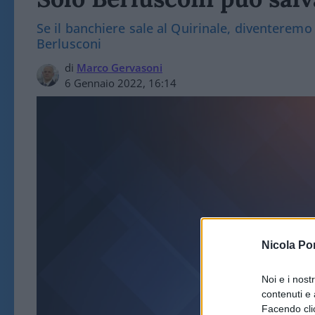
Se il banchiere sale al Quirinale, diventeremo 
Berlusconi
di
Marco Gervasoni
6 Gennaio 2022, 16:14
Nicola Po
ART
Noi e i nost
contenuti e 
Facendo clic