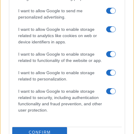
terzo posto rispettivamente Antonio Tajani e
Matteo Salvini, che stanziano al 34 e 31 per cento.
I want to allow Google to send me
personalized advertising.
Attaccato al quarto posto abbiamo Giuseppe
Conte, con il 30 per cento dei consensi, mentre
la
I want to allow Google to enable storage
segretaria del Nazareno sprofonda al 26 per
related to analytics like cookies on web or
device identifiers in apps.
cento
, sopra di soli 3 punti percentuali rispetto a
Maurizio Lupi. Chiude la classifica Matteo Renzi al
I want to allow Google to enable storage
16 per cento dei consensi.
related to functionality of the website or app.
I want to allow Google to enable storage
#ELLY SCHLEIN
#GIORGIA MELONI
#SONDAGGI
related to personalization.
I want to allow Google to enable storage
16
related to security, including authentication
functionality and fraud prevention, and other
Leggi i commenti
user protection.
SEDUTE SATIRICHE
CONFIRM