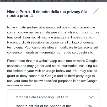
46,7 per cento dei consensi.
Cifre da capogiro
,
soprattutto se rapportate a quelle del
Nicola Porro -
Il rispetto della tua privacy è la
nostra priorità
centrosinistra.
Noi e i nostri partner utilizziamo, sul nostro sito, tecnologie
Disastro Schlein
come i cookie per personalizzare contenuti e annunci, fornire
funzionalità per social media e analizzare il nostro traffico.
Facendo clic di seguito si acconsente all'utilizzo di questa
tecnologia. Puoi cambiare idea e modificare le tue scelte sul
Quest’ultima alleanza, mantenendo separati Pd e
consenso in qualsiasi momento ritornando su questo sito
Movimento 5 Stelle, può contare solo sul 24,1 per
Please note that this website/app uses one or more Google
cento dei voti, quasi la metà rispetto ai voti su cui
services and may gather and store information including but
possono contare i partiti di governo. E ancora, le
not limited to your visit or usage behaviour. You may click to
grant or deny consent to Google and its third-party tags to
percentuali più preoccupanti arrivando dal
use your data for below specified purposes in below Google
Nazareno, dove
l’effetto Schlein è
consent section.
definitivamente tramontato
. Il Partito
Democratico, infatti, torna sotto la soglia del 20
Personal Data Processing Opt Outs
per cento, stanziando precisamente al 19,4 per
I want to opt-out of the Sharing of my