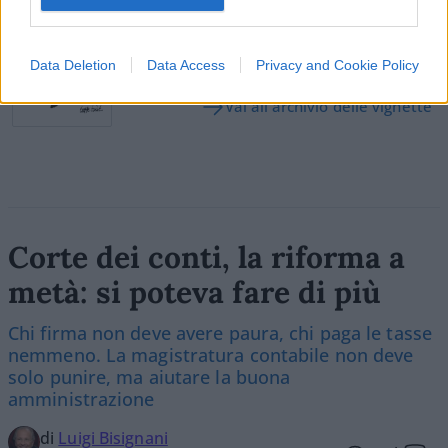
Vignetta del 07/08/2026
Data Deletion
Data Access
Privacy and Cookie Policy
Vai all'archivio delle vignette
Corte dei conti, la riforma a
metà: si poteva fare di più
Chi firma non deve avere paura, chi paga le tasse
nemmeno. La magistratura contabile non deve
solo punire, ma aiutare la buona
amministrazione
di
Luigi Bisignani