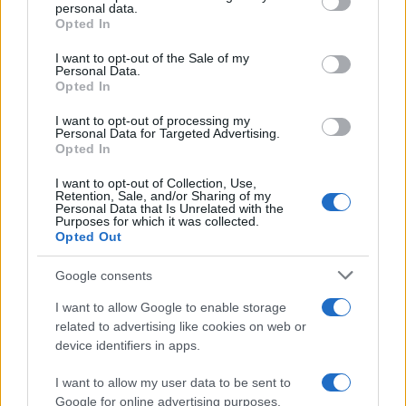
cento. Un calo netto di un punto che avvantaggia
personal data.
Opted In
il movimento di Giuseppe Conte, in aumento al
16,2 per cento.
I want to opt-out of the Sale of my
Personal Data.
Opted In
Per approfondire:
I want to opt-out of processing my
Personal Data for Targeted Advertising.
Opted In
Sondaggi, altri guai per Schlein (e la Lega
I want to opt-out of Collection, Use,
sorprende)
Retention, Sale, and/or Sharing of my
Personal Data that Is Unrelated with the
“Il centrodestra avanti di…”. Il sondaggio che
Purposes for which it was collected.
inguaia Schlein
Opted Out
Il primo sondaggio dopo la morte di Berlusconi
Google consents
I want to allow Google to enable storage
related to advertising like cookies on web or
Ma è anche il lato degli indici di gradimento dei
device identifiers in apps.
singoli leader a preoccupare
Elly Schlein
. Dopo
I want to allow my user data to be sent to
Giorgia Meloni, infatti, troviamo al secondo e
Google for online advertising purposes.