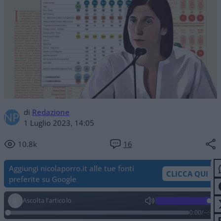
di
Redazione
1 Luglio 2023, 14:05
10.8k
16
Aggiungi nicolaporro.it alle tue fonti
CLICCA QUI
preferite su Google
Ascolta l'articolo
0:00
/
--:--