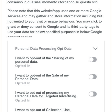
consenso in qualsiasi momento ritornando su questo sito
Please note that this website/app uses one or more Google
services and may gather and store information including but
Per approfondire:
not limited to your visit or usage behaviour. You may click to
grant or deny consent to Google and its third-party tags to
“Sondaggi affossano FdI”. Ma è una clamorosa
use your data for below specified purposes in below Google
consent section.
bufala
Sondaggi, altri guai per Schlein (e la Lega
Personal Data Processing Opt Outs
sorprende)
I want to opt-out of the Sharing of my
Altro che Schlein, l’opposizione alla Meloni la fa
personal data.
un pezzo di Stato
Opted In
I want to opt-out of the Sale of my
Personal Data.
In crescita è anche Forza Italia, che nella
Opted In
settimana in cui
Antonio Tajani
è stato nominato
I want to opt-out of processing my
segretario azzurro ecco che il partito riduce il gap
Personal Data for Targeted Advertising.
Opted In
dall’alleato leghista. Il Carroccio, infatti, dopo una
vertiginosa risalita in queste ultime settimane, che
I want to opt-out of Collection, Use,