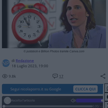
© juststock e Billion Photos tramite Canva.com
di
Redazione
18 Luglio 2023, 19:00
9.8k
17
Segui nicolaporro.it su Google
CLICCA QUI
Ascolta l'articolo
0:00
/
--:--