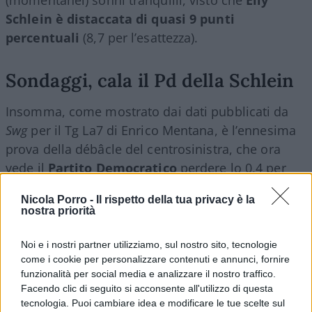
Schlein è distaccata di quasi 9 punti
percentuali
(8,7 per l’esattezza).
Sondaggi, cala il Pd della Schlein
Insomma, come mostrato dai dati pubblicati da
Swg
per il Tg La7 di Enrico Mentana, è l’ennesima
prova della débâcle del centrosinistra, che ora
vede il
Partito Democratico
perdere lo 0,4 per
cento dei voti, stanziando al 20 per cento; mentre
Nicola Porro -
Il rispetto della tua privacy è la
il Movimento 5 Stelle al 15,9 per cento. Primo
nostra priorità
posto in assoluto è sempre per il partito del
Presidente del Consiglio, che vanta un
28,7 per
Noi e i nostri partner utilizziamo, sul nostro sito, tecnologie
come i cookie per personalizzare contenuti e annunci, fornire
cento
, oltre 2 punti e mezzo percentuali in più
funzionalità per social media e analizzare il nostro traffico.
rispetto agli esiti delle scorse politiche di
Facendo clic di seguito si acconsente all'utilizzo di questa
settembre 2022.
tecnologia. Puoi cambiare idea e modificare le tue scelte sul