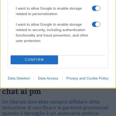
SEDUTE SATIRICHE
Vignetta del 04/08/2026
I want to allow Google to enable storage
related to personalization.
I want to allow Google to enable storage
related to security, including authentication
Vai all'archivio delle vignette
functionality and fraud prevention, and other
user protection.
CONFIRM
Caso Delmastro, perché è
Data Deletion
Data Access
Privacy and Cookie Policy
giusto limitare l’uso delle
chat ai pm
Un liberale dovrebbe sempre diffidare della
tentazione di sacrificare le garanzie processuali
quando il bersaglio è un avversario politico