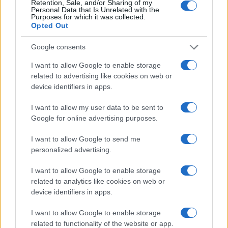
Retention, Sale, and/or Sharing of my
lo ha visto toccare punte del 10 per cento, torna
Personal Data that Is Unrelated with the
Purposes for which it was collected.
sotto la soglia della doppia cifra e si ferma al 9,8
Opted Out
per cento. Dall’altra parte, invece, Forza Italia
guadagna lo 0,3 per cento ed ora stanzia al 7,5 per
Google consents
cento. Continua poi il tracollo di
Matteo Renzi
e
I want to allow Google to enable storage
Carlo Calenda
, fermi rispettivamente al 2,9 per
related to advertising like cookies on web or
cento ed al 3,4 per cento dei consensi.
device identifiers in apps.
Quest’ultimo comunque davanti a Verdi e Sinistra
I want to allow my user data to be sent to
Italiana, fermi al 3,1 per cento.
Google for online advertising purposes.
I want to allow Google to send me
#ELLY SCHLEIN
#GOVERNO MELONI
#SONDAGGI
personalized advertising.
I want to allow Google to enable storage
17
related to analytics like cookies on web or
device identifiers in apps.
Leggi i commenti
I want to allow Google to enable storage
related to functionality of the website or app.