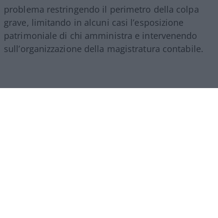
problema restringendo il perimetro della colpa
grave, limitando in alcuni casi l’esposizione
patrimoniale di chi amministra e intervenendo
sull’organizzazione della magistratura contabile.
Obiettivi comprensibili, ma forse come si ripete