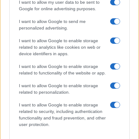
I want to allow my user data to be sent to
Per approfondire:
Google for online advertising purposes.
I want to allow Google to send me
Sondaggi, Elly come Letta: per Schlein è
personalized advertising.
allarme rosso
I want to allow Google to enable storage
La sfida Meloni-Schlein: chi vince? cosa dicono
related to analytics like cookies on web or
i sondaggi
device identifiers in apps.
Quei segnali d’allarme per Giorgia Meloni
I want to allow Google to enable storage
related to functionality of the website or app.
Lieve incremento anche per la Lega di
Matteo
Salvini,
in crescita dello 0,1 per cento che
I want to allow Google to enable storage
related to personalization.
permette di sfiorare il 9 per cento dei consensi
(più precisamente, il Carroccio si ferma all’8,9);
I want to allow Google to enable storage
mentre le brutte notizie arrivano in casa azzurra,
related to security, including authentication
functionality and fraud prevention, and other
dove Forza Italia perde quasi un punto
user protection.
percentuale, scendendo a quota 6 per cento.
Seguono poi Verdi – Sinistra Italia, Azione ed Italia