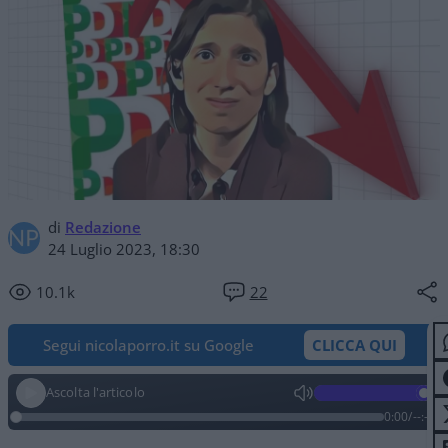
di
Redazione
24 Luglio 2023, 18:30
10.1k
22
Segui nicolaporro.it su Google
CLICCA QUI
Ascolta l'articolo
0:00
/
--:--