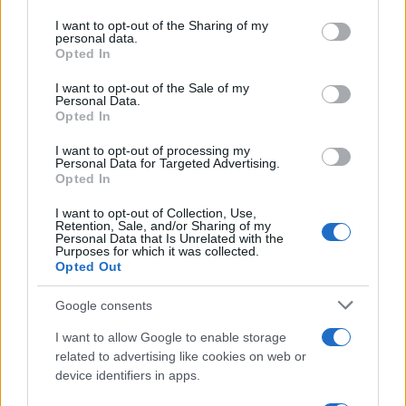
per cento. Un vero e proprio
smacco
che
permette al Movimento 5 Stelle di accorciare il
I want to opt-out of the Sharing of my
personal data.
deficit, che ora dista circa 4 punti percentuali: 19,4
Opted In
per cento contro 15,5 per cento.
I want to opt-out of the Sale of my
Personal Data.
Opted In
Il dato diventa ancora più interessante se
andiamo a guardare i risultati delle elezioni
I want to opt-out of processing my
Personal Data for Targeted Advertising.
politiche dello scorse settembre 2022. Il Partito
Opted In
Democratico, ai tempi guidato da
Enrico Letta
, si
I want to opt-out of Collection, Use,
fermò a quasi 5 milioni e mezzo di voti, pari al
Retention, Sale, and/or Sharing of my
Personal Data that Is Unrelated with the
19,04 per cento. Oggi, cambia solo uno zero ed il
Purposes for which it was collected.
Opted Out
risultato rimane quasi invariato
: 19,4 per cento
appunto. Letta però lasciava il Pd a “soli” 6 punti
Google consents
percentuali da Giorgia Meloni. Ora, il divario è
I want to allow Google to enable storage
invece di circa 10.
related to advertising like cookies on web or
device identifiers in apps.