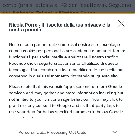
cento (ora si attesta al 42 per l’esattezza). Seguono
poi
Antonio Tajani
e
Matteo
Salvini,
rispettivamente al 25 ed al 24 per cento. La figura
Nicola Porro -
Il rispetto della tua privacy è la
che più convince, però, è il presidente della
nostra priorità
Repubblica,
Sergio Mattarella
, per ben il 62 per
cento degli interpellati.
Noi e i nostri partner utilizziamo, sul nostro sito, tecnologie
come i cookie per personalizzare contenuti e annunci, fornire
funzionalità per social media e analizzare il nostro traffico.
Sondaggi
Facendo clic di seguito si acconsente all'utilizzo di questa
tecnologia. Puoi cambiare idea e modificare le tue scelte sul
consenso in qualsiasi momento ritornando su questo sito
Ancora, sul lato dei partiti, abbiamo una chiara
Please note that this website/app uses one or more Google
services and may gather and store information including but
rappresentazione di come il tanto ventilato
not limited to your visit or usage behaviour. You may click to
“effetto Schlein” di questi mesi sia soltanto una
grant or deny consent to Google and its third-party tags to
favola.
Fratelli d’Italia cresce ancora
e si attesta
use your data for below specified purposes in below Google
al 29,6 per cento, mentre al secondo posto il Pd
consent section.
perde quasi un punto percentuale e scende al 19,4
Personal Data Processing Opt Outs