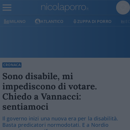
ATLANTICO
ZUPPA DI PORRO
ECONOMIA
CRONACA
Sono disabile, mi
impediscono di votare.
Chiedo a Vannacci:
sentiamoci
Il governo inizi una nuova era per la disabilità.
Basta predicatori normodotati. E a Nordio