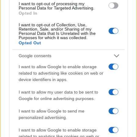
Condividendo tout court il “Vannacci pensiero”
I want to opt-out of processing my
Personal Data for Targeted Advertising.
sui disabili
, sulla famiglia e sul valore della
Opted In
nostra Patria, chiedo al Generale, se fosse
I want to opt-out of Collection, Use,
interessato, un confronto con il sottoscritto e
Retention, Sale, and/or Sharing of my
Personal Data that Is Unrelated with the
coloro che pontificano sulla disabilità non
Purposes for which it was collected.
Opted Out
avendola mia vissuta sulla propria pelle, intendo
in prima persona. Gli proporrei di farsi portavoce
Google consents
affinché venga introdotto il
servizio di leva
I want to allow Google to enable storage
volontario per disabili privi di patologie
related to advertising like cookies on web or
psichiche
. Questo mio desiderio é già realtà in
device identifiers in apps.
Israele.
I want to allow my user data to be sent to
Google for online advertising purposes.
I want to allow Google to send me
Al ministro Nordio propongo, rispettosamente,
personalized advertising.
due emendamenti alla sua riforma della Giustizia.
Riformare l’istituto giuridico dell’amministrazione
I want to allow Google to enable storage
related to analytics like cookies on web or