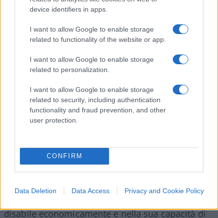
di sostegno, in quanto ora
un avvocato può
device identifiers in apps.
avere anche 50 assistiti amministrati
, che
garantiscono un salario minimo di 400 euro
I want to allow Google to enable storage
cadauno. Quindi, ci sono avvocati che hanno
related to functionality of the website or app.
introiti, da essi derivati, che possono arrivare a
I want to allow Google to enable storage
250.000 euro l’anno. In teoria, un numero limitato
related to personalization.
di assistiti, a un singolo avvocato, fa sì che questi
I want to allow Google to enable storage
debba provvedere realmente a tutelare l’interesse
related to security, including authentication
dell’amministrato.
functionality and fraud prevention, and other
user protection.
Conosco a fondo questo argomento e le
limitazioni imposte all’amministrato, avendo
CONFIRM
avuto mia nonna coadiuvata da un
amministratore di sostegno. Ora
l’amministrazione di sostegno può essere
Data Deletion
Data Access
Privacy and Cookie Policy
utilizzato dai
servizi sociali
per limitare un
disabile economicamente e nella sua capacità di