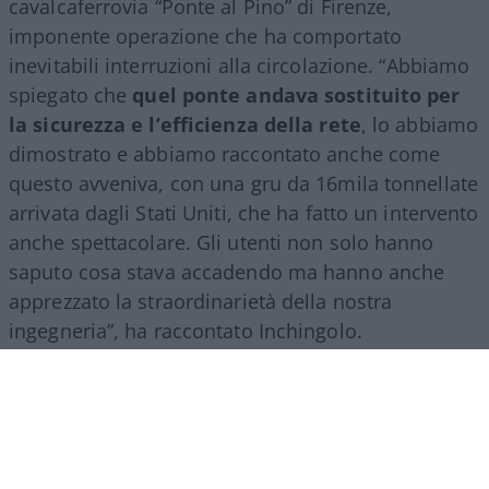
cavalcaferrovia “Ponte al Pino” di Firenze,
imponente operazione che ha comportato
inevitabili interruzioni alla circolazione. “Abbiamo
spiegato che
quel ponte andava sostituito per
la sicurezza e l’efficienza della rete
, lo abbiamo
dimostrato e abbiamo raccontato anche come
questo avveniva, con una gru da 16mila tonnellate
arrivata dagli Stati Uniti, che ha fatto un intervento
anche spettacolare. Gli utenti non solo hanno
saputo cosa stava accadendo ma hanno anche
apprezzato la straordinarietà della nostra
ingegneria”, ha raccontato Inchingolo.
Il racconto del Gruppo Fs, ha aggiunto l’esperto, si
estende poi a tutte le attività svolte nel mondo.
“Siamo molto presenti all’estero, lo facciamo con
il trasporto treni ma soprattutto con l’ingegneria: