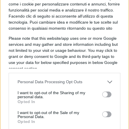
come i cookie per personalizzare contenuti e annunci, fornire
funzionalità per social media e analizzare il nostro traffico.
Facendo clic di seguito si acconsente all'utilizzo di questa
Chiedo al Governo, da me orgogliosamente votato
tecnologia. Puoi cambiare idea e modificare le tue scelte sul
consenso in qualsiasi momento ritornando su questo sito
il 25 settembre 2022, se sia interessato a dar inizio
a
una nuova era per tutta la disabilità
. La
Please note that this website/app uses one or more Google
nuova era, da me auspicata, potrebbe iniziare con
services and may gather and store information including but
not limited to your visit or usage behaviour. You may click to
l’introduzione obbligatoria della figura
grant or deny consent to Google and its third-party tags to
professionale dell’assistente sociale disabile nei
use your data for below specified purposes in below Google
principali Comuni per occuparsi, in modo
consent section.
esclusivo, di persone come me, ma con un
Personal Data Processing Opt Outs
approccio più adeguato e rispettoso. E affidare la
presidenza delle molteplici associazioni di
I want to opt-out of the Sharing of my
personal data.
categoria a coloro che la disabilità la vivono
Opted In
dall’intera vita. Sono nauseato di sentire
persone
I want to opt-out of the Sale of my
normodotate
erigersi a oracoli sulla disabilità.
Personal Data.
Opted In