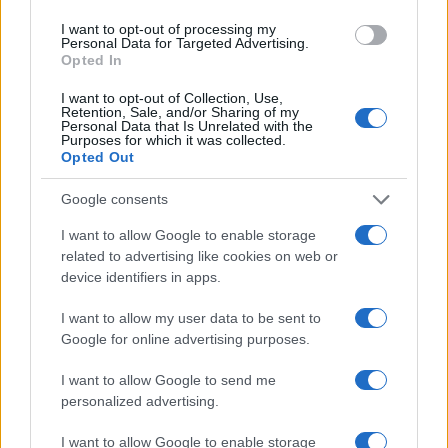
vaccinale. Sarebbe più corretto dire “obbligo
I want to opt-out of processing my
terapeutico di massa”, perché abbiamo
Personal Data for Targeted Advertising.
Opted In
rivendicato la libertà di scelta di cura, sancita
dalla nostra Costituzione. E con l’ennesimo
I want to opt-out of Collection, Use,
Retention, Sale, and/or Sharing of my
decreto ministeriale, arrivato in una rinnovata
Personal Data that Is Unrelated with the
Purposes for which it was collected.
emergenza,
tutti noi over 50 siamo stati sospesi
Opted Out
dal lavoro
. Così, dopo aver fatto tamponi per
mesi per andare a lavorare, ci siamo ritrovati
Google consents
all’improvviso, come migliaia prima di noi, senza
I want to allow Google to enable storage
lavoro, senza stipendio, senza dignità.
Con
related to advertising like cookies on web or
device identifiers in apps.
addosso un’etichetta dispregiativa
, difficile da
scucire: quella di no vax».
I want to allow my user data to be sent to
Google for online advertising purposes.
I want to allow Google to send me
Sospesa
non è il diario di una no vax, o meglio è
personalized advertising.
anche questo, è la cronaca di una donna che con
I want to allow Google to enable storage