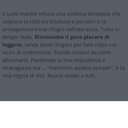
Il tutto mentre infuria una violenta tempesta che
colpisce la città tra blackout e pensieri e la
protagonista trova rifugio nell’atarassia. Tutto in
tempo reale.
Ritroviamo il puro piacere di
leggere,
senza dover fingere per fare colpo sui
vicini di ombrellone. Stando lontani da nomi
altisonanti. Perdonate la mia impudenza e
stravaganza ma … “memento audere semper”, è la
mia regola di vita. Buona estate a tutti.