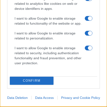
coraggio ha voluto perseguire le proprie
related to analytics like cookies on web or
convinzioni in un mondo, quello attuale, che si
device identifiers in apps.
definisce libero e democratico, ma che al tempo
I want to allow Google to enable storage
stesso stabilisce il perimetro della cittadella fuori
related to functionality of the website or app.
dalle cui mura libertà e democrazia non contano
più un accidente.
I want to allow Google to enable storage
related to personalization.
Nicola Porro, Il Giornale 5 giugno 2022
I want to allow Google to enable storage
related to security, including authentication
functionality and fraud prevention, and other
#COVID
#LAVORO
#LIBERTÀ
#RESTRIZIONI
user protection.
#VACCINO
#VIRUS
24
CONFIRM
Leggi i commenti
Data Deletion
Data Access
Privacy and Cookie Policy
SEDUTE SATIRICHE