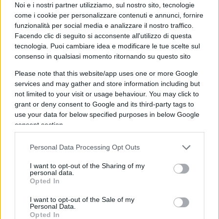
Noi e i nostri partner utilizziamo, sul nostro sito, tecnologie
neppure una scheggia, un frammento minimo di
come i cookie per personalizzare contenuti e annunci, fornire
quello che è. Che è stato. Di quello che sta
funzionalità per social media e analizzare il nostro traffico.
accadendo nelle nostre vite.
Una perenne
Facendo clic di seguito si acconsente all'utilizzo di questa
tecnologia. Puoi cambiare idea e modificare le tue scelte sul
emergenza Covid
, partita in ritardo e che ci ha
consenso in qualsiasi momento ritornando su questo sito
spogliato lentamente di diritti che credevamo
Please note that this website/app uses one or more Google
acquisiti. Complice l’indifferenza di una
services and may gather and store information including but
maggioranza silenziosa, e l’urlo solitario di una
not limited to your visit or usage behaviour. You may click to
minoranza guardata con disprezzo». Difficile
grant or deny consent to Google and its third-party tags to
use your data for below specified purposes in below Google
sintetizzare meglio.
consent section.
Il libro, o meglio il diario, dovrebbe essere letto
Personal Data Processing Opt Outs
dai tanti, troppi, che hanno sottovalutato con uno
I want to opt-out of the Sharing of my
sbuffo la condizione, anche psicologica oltre che
personal data.
Opted In
materiale, di coloro che non ci stavano. «Nelle
liste di proscrizione ci siamo finiti tutti noi che
I want to opt-out of the Sale of my
Personal Data.
abbiamo deciso di non piegarci all’obbligo
Opted In