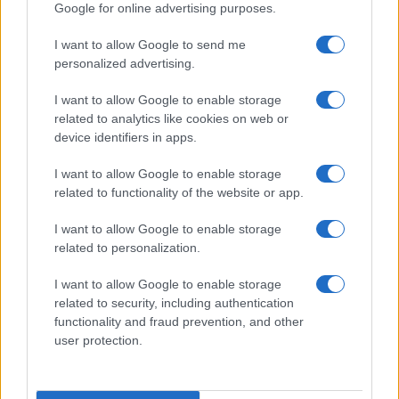
Google for online advertising purposes.
massimo rispetto che
Aboubakar
Soumahoro
ha
delle istituzioni e del valore dell’impegno politico
I want to allow Google to send me
per promuovere le ragioni delle battaglie in difesa
personalized advertising.
degli ultimi che abbiamo sempre condiviso con
I want to allow Google to enable storage
Aboubakar. Siamo fiduciosi, considerato quanto
related to analytics like cookies on web or
riferitoci, che la vicenda possa essere chiarita in
device identifiers in apps.
tempi rapidi e senza alcuna ombra”.
I want to allow Google to enable storage
related to functionality of the website or app.
Anche
Nicola Fratoianni
è intervenuto, dopo la
I want to allow Google to enable storage
riunione tra i due. “L’autosospensione, lo dice la
related to personalization.
parola, è una scelta autonoma, è una scelta di
tutela: della sua libertà, di organizzare la risposta
I want to allow Google to enable storage
related to security, including authentication
alle questioni che gli sono state contestate in
functionality and fraud prevention, and other
questi giorni”. Soumahoro sarebbe pronto a
user protection.
rispondere colpo su colpo “nel merito delle
vicende”. Lui “si considera estraneo” e il gruppo