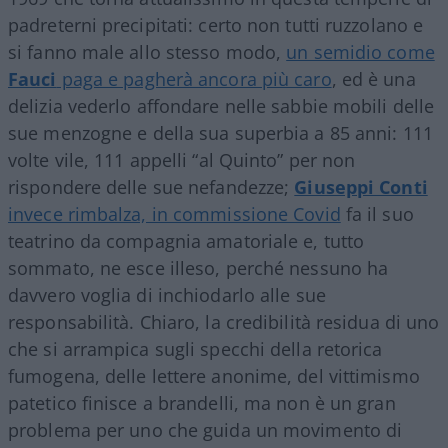
padreterni precipitati: certo non tutti ruzzolano e
si fanno male allo stesso modo,
un semidio come
Fauci
paga e pagherà ancora più caro
, ed è una
delizia vederlo affondare nelle sabbie mobili delle
sue menzogne e della sua superbia a 85 anni: 111
volte vile, 111 appelli “al Quinto” per non
rispondere delle sue nefandezze;
Giuseppi Conti
invece rimbalza, in commissione Covid
fa il suo
teatrino da compagnia amatoriale e, tutto
sommato, ne esce illeso, perché nessuno ha
davvero voglia di inchiodarlo alle sue
responsabilità. Chiaro, la credibilità residua di uno
che si arrampica sugli specchi della retorica
fumogena, delle lettere anonime, del vittimismo
patetico finisce a brandelli, ma non è un gran
problema per uno che guida un movimento di