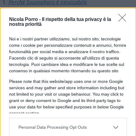
Perché Soumahoro è intoccabile
Soumahoro è il fallimento della sinistra
Nicola Porro -
Il rispetto della tua privacy è la
nostra priorità
In Alleanza Verdi e Sinistra non è piaciuta la
tendenza a “non rispondere” di Soumahoro alle
Noi e i nostri partner utilizziamo, sul nostro sito, tecnologie
accuse che gli venivano rivolte. Non tanto quelle
come i cookie per personalizzare contenuti e annunci, fornire
funzionalità per social media e analizzare il nostro traffico.
sulla sua famiglia, ovvero le cooperative gestite
Facendo clic di seguito si acconsente all'utilizzo di questa
dalla moglie e dalla suocera, ma anche e
tecnologia. Puoi cambiare idea e modificare le tue scelte sul
soprattutto le testimonianze che da giorni
consenso in qualsiasi momento ritornando su questo sito
fioccano sulla sua attività con i migranti. Parliamo
Please note that this website/app uses one or more Google
dei compagni della
Lega Braccianti
o il capo
services and may gather and store information including but
della Caritas locale, che addirittura invitò
not limited to your visit or usage behaviour. You may click to
grant or deny consent to Google and its third-party tags to
Fratoianni a non candidare Soumahoro. Insomma:
use your data for below specified purposes in below Google
ombre. Ombre che stasera il deputato cercherà di
consent section.
dissipare nell’intervista che rilascerà a Corrado
Formigli, non proprio nella tana del lupo.
Personal Data Processing Opt Outs