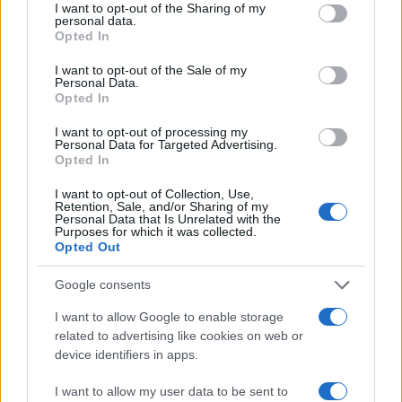
I want to opt-out of the Sharing of my
personal data.
Opted In
“Abbiamo incontrato Aboubakar
Soumahoro
per
I want to opt-out of the Sale of my
discutere ed approfondire le vicende che da giorni
Personal Data.
sono al centro della cronaca. Lo abbiamo trovato
Opted In
sereno e determinato – si legge nella nota di
I want to opt-out of processing my
Personal Data for Targeted Advertising.
Alleanza Verdi e Sinistra. Ci ha esposto il suo
Opted In
punto di vista e ha annunciato l’intenzione di
I want to opt-out of Collection, Use,
rispondere punto su punto e nel merito alle
Retention, Sale, and/or Sharing of my
contestazioni giornalistiche
ribadendo la sua
Personal Data that Is Unrelated with the
Purposes for which it was collected.
assoluta estraneità alle vicende. Naturalmente
Opted Out
sarà lui a farlo, nelle forme e nei tempi che riterrà
Google consents
più opportuni. Perché questo avvenga con la
massima libertà Aboubakar
Soumahoro
ci ha
I want to allow Google to enable storage
related to advertising like cookies on web or
comunicato la decisione di autosospendersi dal
device identifiers in apps.
gruppo parlamentare”. E ancora: “Rispettiamo
questa scelta che seppur non dovuta, mostra il
I want to allow my user data to be sent to