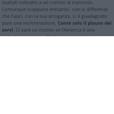
esaltati sottratto a un comico al tramonto.
Comunque scappano entrambi, con la differenza
che Fauci, con la sua arroganza, si è guadagnato
pure una incriminazione,
Conte solo il plauso dei
servi
. Ci sarà un motivo se l’America è una
potenza imperiale e l’Italia una provincia
dell’impero.
Però non tutti hanno gradito la performance
dell’avvocato di Volturara Appula: qui al bar, non
ne parliamo, ma c’è pure una associazione
#Sereniesempreuniti, di familiari delle vittime
bergamasche, circa 6000, che non gliele manda a
dire, e il suo riassunto è esemplare: “Conte ha
omesso di ricordare tutte le vittime della
pandemia, vite spezzate che hanno pagato il
prezzo più alto di
una gestione ritenuta