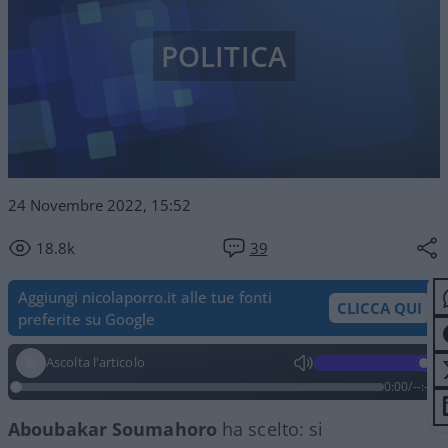
POLITICA
24 Novembre 2022, 15:52
18.8k
39
Aggiungi nicolaporro.it alle tue fonti
CLICCA QUI
preferite su Google
Ascolta l'articolo
0:00
/
--:--
Aboubakar Soumahoro
ha scelto: si