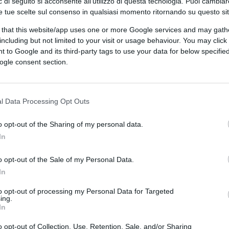
 di seguito si acconsente all'utilizzo di questa tecnologia. Puoi cambiar
e tue scelte sul consenso in qualsiasi momento ritornando su questo si
 penisola alla Federazione è stato
 that this website/app uses one or more Google services and may gath
no di Kiev ha sempre considerato il territorio
including but not limited to your visit or usage behaviour. You may click 
 to Google and its third-party tags to use your data for below specifi
imistico che Putin accetti solo questa
ogle consent section.
 – seppur lentamente – nel sud del Paese ed
l Data Processing Opt Outs
bass. Fermare la guerra, dopo il
o opt-out of the Sharing of my personal data.
rebbe
una sconfitta per il Cremlino
; una
In
e dinanzi all’opinione pubblica; una débâcle
 sorti prima del 24 febbraio, data dell’inizio
o opt-out of the Sale of my Personal Data.
In
to opt-out of processing my Personal Data for Targeted
ing.
In
he pare rallentare le aperture del presidente
toltenberg
si è espresso contrariamente al
o opt-out of Collection, Use, Retention, Sale, and/or Sharing