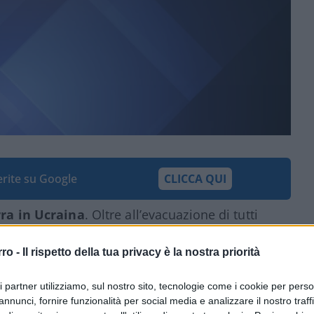
ferite su Google
CLICCA QUI
ra in Ucraina
. Oltre all’evacuazione di tutti
i Mariupol, da giorni assediata dalle forze
to a concordare una soluzione di pace con
rro -
Il rispetto della tua privacy è la nostra priorità
della Crimea, dal 2014 sotto il controllo
ri partner utilizziamo, sul nostro sito, tecnologie come i cookie per pers
annunci, fornire funzionalità per social media e analizzare il nostro traff