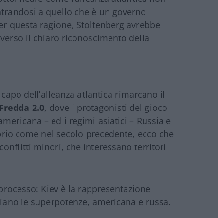
ntrandosi a quello che è un governo
per questa ragione, Stoltenberg avrebbe
averso il chiaro riconoscimento della
 capo dell’alleanza atlantica rimarcano il
Fredda 2.0
, dove i protagonisti del gioco
mericana – ed i regimi asiatici – Russia e
roprio come nel secolo precedente, ecco che
nflitti minori, che interessano territori
o processo: Kiev è la rappresentazione
 siano le superpotenze, americana e russa.