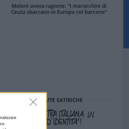
Meloni aveva ragione: "I marocchini di
Ceuta sbarcano in Europa col barcone"
SEDUTE SATIRICHE
onalizzare
ico.