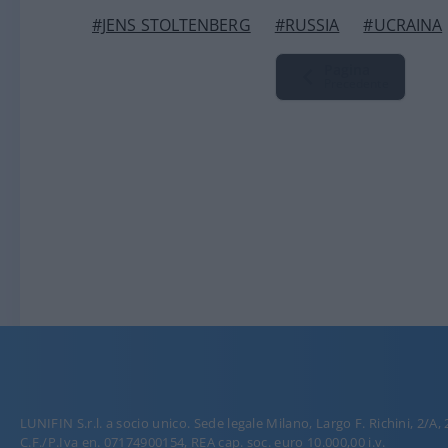
#JENS STOLTENBERG
#RUSSIA
#UCRAINA
Pagina
Precedente
LUNIFIN S.r.l. a socio unico. Sede legale Milano, Largo F. Richini, 2/A,
C.F./P.Iva en. 07174900154, REA cap. soc. euro 10.000,00 i.v.