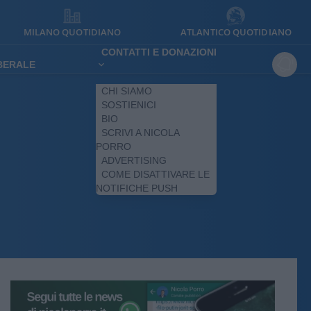
MILANO QUOTIDIANO
ATLANTICO QUOTIDIANO
CONTATTI E DONAZIONI
IBERALE
CHI SIAMO
SOSTIENICI
BIO
SCRIVI A NICOLA
PORRO
ADVERTISING
COME DISATTIVARE LE
NOTIFICHE PUSH