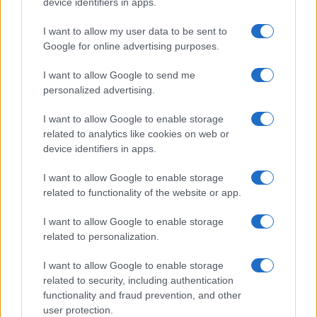
device identifiers in apps.
I want to allow my user data to be sent to
Google for online advertising purposes.
Harakiri del CIO: sapeva dei test su
I want to allow Google to send me
Imane Khelif e Lin Yu-Ting
personalized advertising.
I want to allow Google to enable storage
di
Federico Punzi
13k
related to analytics like cookies on web or
5 Agosto 2024, 5:58
device identifiers in apps.
I want to allow Google to enable storage
related to functionality of the website or app.
IL PIÙ LETTO DEL MESE
I want to allow Google to enable storage
related to personalization.
I want to allow Google to enable storage
related to security, including authentication
functionality and fraud prevention, and other
user protection.