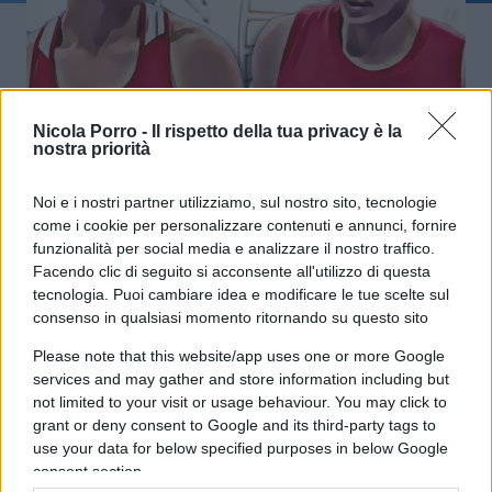
Khelif verso l’oro: ecco perché nello
Nicola Porro -
Il rispetto della tua privacy è la
nostra priorità
sport quel cromosoma Y fa la
differenza
Noi e i nostri partner utilizziamo, sul nostro sito, tecnologie
come i cookie per personalizzare contenuti e annunci, fornire
funzionalità per social media e analizzare il nostro traffico.
di
Federico Punzi
12.3k
Facendo clic di seguito si acconsente all'utilizzo di questa
7 Agosto 2024, 5:58
tecnologia. Puoi cambiare idea e modificare le tue scelte sul
consenso in qualsiasi momento ritornando su questo sito
Please note that this website/app uses one or more Google
services and may gather and store information including but
not limited to your visit or usage behaviour. You may click to
grant or deny consent to Google and its third-party tags to
use your data for below specified purposes in below Google
consent section.