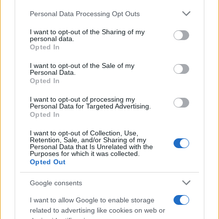
Personal Data Processing Opt Outs
I want to opt-out of the Sharing of my
personal data.
Opted In
Khelif e Yu-Ting, spunta il dossier
I want to opt-out of the Sale of my
Iba: “Ecco perché vanno escluse”
Personal Data.
Opted In
I want to opt-out of processing my
di Franco Lodige
22.7k
Personal Data for Targeted Advertising.
6 Agosto 2024, 14:23
Opted In
I want to opt-out of Collection, Use,
Retention, Sale, and/or Sharing of my
Personal Data that Is Unrelated with the
Purposes for which it was collected.
Opted Out
Google consents
I want to allow Google to enable storage
related to advertising like cookies on web or