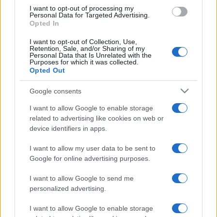
I want to opt-out of processing my
Personal Data for Targeted Advertising.
Opted In
I want to opt-out of Collection, Use,
Retention, Sale, and/or Sharing of my
Personal Data that Is Unrelated with the
Arriva il bonus per genitori
Purposes for which it was collected.
Opted Out
separati: cosa è e a chi spetta
Google consents
di
Redazione
3.4k
I want to allow Google to enable storage
1 Dicembre 2021, 19:12
related to advertising like cookies on web or
device identifiers in apps.
I want to allow my user data to be sent to
IL PIÙ LETTO DEL MESE
Google for online advertising purposes.
I want to allow Google to send me
personalized advertising.
I want to allow Google to enable storage