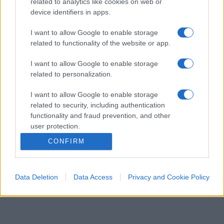
related to analytics like cookies on web or
device identifiers in apps.
I want to allow Google to enable storage
related to functionality of the website or app.
I want to allow Google to enable storage
related to personalization.
I want to allow Google to enable storage
CULTURA
3.8k
related to security, including authentication
functionality and fraud prevention, and other
Dobbiamo scusarci per la grandezza: questa è
user protection.
l'Odissea di Nolan
CONFIRM
Data Deletion
Data Access
Privacy and Cookie Policy