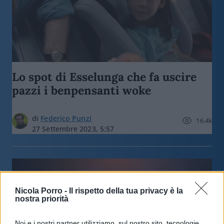
Lo spot di Esselunga che fa uscire
pazzi i benpensanti woke
di
Federico Punzi
16.4k
27 Settembre 2023, 5:57
Nicola Porro -
Il rispetto della tua privacy è la
nostra priorità
nicolaporro.it
Noi e i nostri partner utilizziamo, sul nostro sito, tecnologie