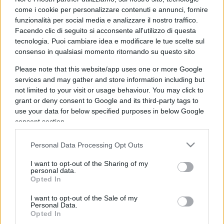
come i cookie per personalizzare contenuti e annunci, fornire
funzionalità per social media e analizzare il nostro traffico.
Facendo clic di seguito si acconsente all'utilizzo di questa
tecnologia. Puoi cambiare idea e modificare le tue scelte sul
consenso in qualsiasi momento ritornando su questo sito
“Nun ho tradito pe’ primo”. L’Italia
Please note that this website/app uses one or more Google
non ha gas, le danno la guerra Totti-
services and may gather and store information including but
Ilary
not limited to your visit or usage behaviour. You may click to
grant or deny consent to Google and its third-party tags to
use your data for below specified purposes in below Google
di
Max Del Papa
20.9k
consent section.
11 Settembre 2022, 17:00
Personal Data Processing Opt Outs
I want to opt-out of the Sharing of my
personal data.
Opted In
I want to opt-out of the Sale of my
Personal Data.
Opted In
nicolaporro.it