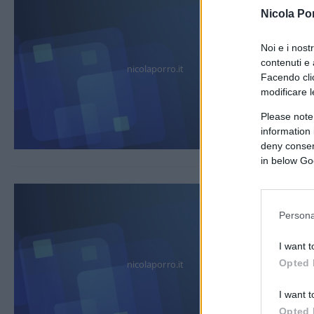
Nicola Po
Noi e i nost
contenuti e 
nicolaporro.it
Facendo clic
modificare l
Please note
information 
deny consent
in below Go
Persona
I want t
Opted 
nicolaporro.it
I want t
Opted 