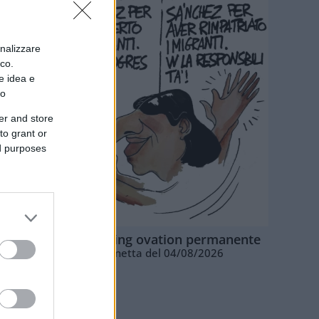
onalizzare
ico.
e idea e
to
er and store
to grant or
ed purposes
La standing ovation permanente
Vignetta del 04/08/2026