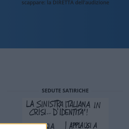
scappare: la DIRETTA dell'audizione
SEDUTE SATIRICHE