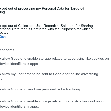
di
Massimo Intropido
3.7k
11 Giugno 2022, 15:43
to opt-out of processing my Personal Data for Targeted
ing.
In
Pnrr, parte la sfida alla sostituzione
o opt-out of Collection, Use, Retention, Sale, and/or Sharing
ersonal Data that Is Unrelated with the Purposes for which it
del gas: Draghi lancia la Hydrogen
lected.
Out
Valley
consents
o allow Google to enable storage related to advertising like cookies on
evice identifiers in apps.
di
Lorenzo Palma
3.5k
o allow my user data to be sent to Google for online advertising
8 Giugno 2022, 18:18
s.
to allow Google to send me personalized advertising.
Corre il petrolio, sale la benzina,
ferme macchine, fabbriche e
o allow Google to enable storage related to analytics like cookies on
evice identifiers in apps.
consumi. Ecco perchè!