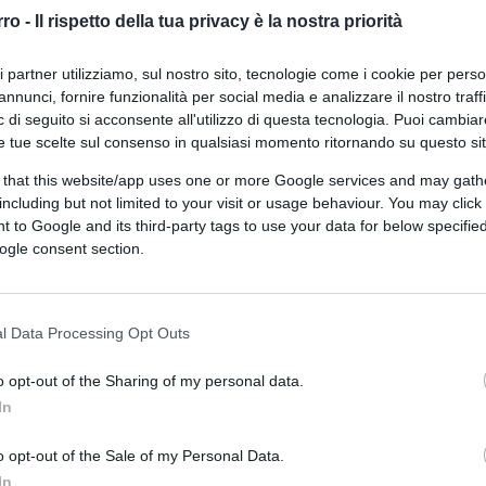
tesi universitaria
rro -
Il rispetto della tua privacy è la nostra priorità
ri partner utilizziamo, sul nostro sito, tecnologie come i cookie per pers
annunci, fornire funzionalità per social media e analizzare il nostro traff
 di seguito si acconsente all'utilizzo di questa tecnologia. Puoi cambiar
e tue scelte sul consenso in qualsiasi momento ritornando su questo si
 that this website/app uses one or more Google services and may gath
di
Luigi Bisignani
9.5k
including but not limited to your visit or usage behaviour. You may click 
11 Settembre 2022, 14:00
 to Google and its third-party tags to use your data for below specifi
ogle consent section.
Inflazione. Le banche centrali non
bastano più. Cosa fare per
l Data Processing Opt Outs
contenerla?
o opt-out of the Sharing of my personal data.
In
o opt-out of the Sale of my Personal Data.
In