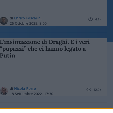
di
Enrico Foscarini
4.1k
25 Ottobre 2025, 8:00
L’insinuazione di Draghi. E i veri
“pupazzi” che ci hanno legato a
Putin
di
Nicola Porro
12.9k
18 Settembre 2022, 17:30
Gas, i piani di Putin sono nella sua