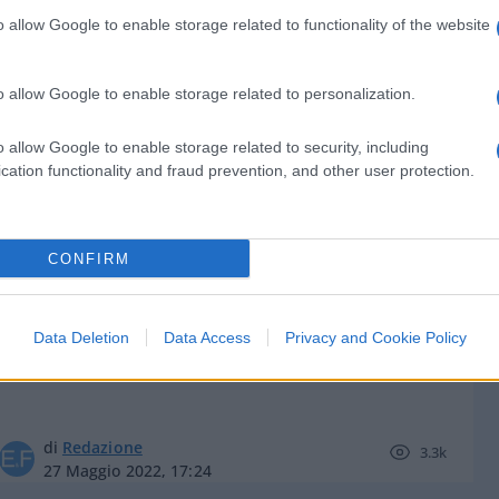
o allow Google to enable storage related to functionality of the website
o allow Google to enable storage related to personalization.
di
Leopoldo Gasbarro
4.2k
o allow Google to enable storage related to security, including
3 Giugno 2022, 20:56
cation functionality and fraud prevention, and other user protection.
Opening Bell – La telefonata con
CONFIRM
Draghi? Putin apre a dialoghi nuovi
Data Deletion
Data Access
Privacy and Cookie Policy
di
Redazione
3.3k
27 Maggio 2022, 17:24