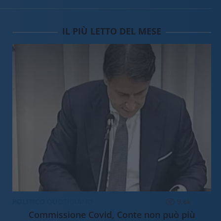
IL PIÙ LETTO DEL MESE
POLITICO QUOTIDIANO
9.6k
Commissione Covid, Conte non può più