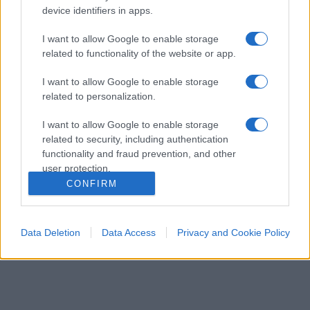
device identifiers in apps.
I want to allow Google to enable storage
related to functionality of the website or app.
I want to allow Google to enable storage
related to personalization.
I want to allow Google to enable storage
CULTURA
3.4k
related to security, including authentication
Dobbiamo scusarci per la grandezza: questa è
functionality and fraud prevention, and other
l'Odissea di Nolan
user protection.
CONFIRM
Data Deletion
Data Access
Privacy and Cookie Policy