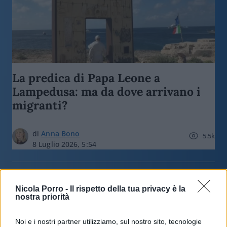
La predica di Papa Leone a
Lampedusa: ma da dove arrivano i
migranti?
di
Anna Bono
5.5k
8 Luglio 2026, 5:54
Nicola Porro -
Il rispetto della tua privacy è la
nostra priorità
Noi e i nostri partner utilizziamo, sul nostro sito, tecnologie