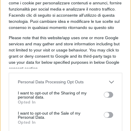
come i cookie per personalizzare contenuti e annunci, fornire
funzionalità per social media e analizzare il nostro traffico.
Facendo clic di seguito si acconsente all'utilizzo di questa
tecnologia. Puoi cambiare idea e modificare le tue scelte sul
consenso in qualsiasi momento ritornando su questo sito
Please note that this website/app uses one or more Google
Il Paese senza internet
services and may gather and store information including but
not limited to your visit or usage behaviour. You may click to
grant or deny consent to Google and its third-party tags to
di Luisa Bianchi
use your data for below specified purposes in below Google
6.7k
2 Novembre 2024, 16:00
consent section.
Personal Data Processing Opt Outs
I want to opt-out of the Sharing of my
personal data.
Opted In
I want to opt-out of the Sale of my
Personal Data.
Opted In