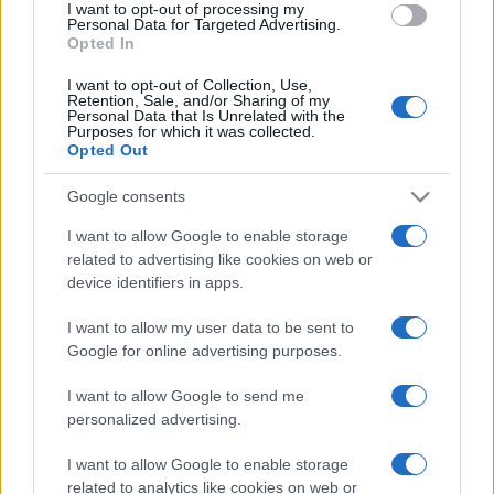
I want to opt-out of processing my
Personal Data for Targeted Advertising.
Opted In
I want to opt-out of Collection, Use,
Retention, Sale, and/or Sharing of my
Non solo Mar Rosso, rischia di
Personal Data that Is Unrelated with the
Purposes for which it was collected.
esplodere la crisi del Corno d’Africa
Opted Out
Google consents
di
Anna Bono
4.1k
29 Gennaio 2024, 5:53
I want to allow Google to enable storage
related to advertising like cookies on web or
device identifiers in apps.
IL PIÙ LETTO DEL MESE
I want to allow my user data to be sent to
Google for online advertising purposes.
I want to allow Google to send me
personalized advertising.
I want to allow Google to enable storage
related to analytics like cookies on web or