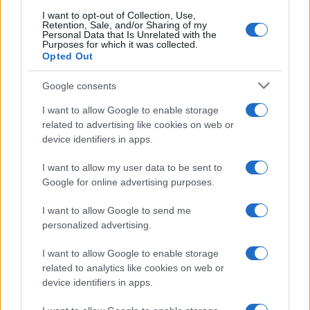
I want to opt-out of Collection, Use,
Retention, Sale, and/or Sharing of my
Personal Data that Is Unrelated with the
Intelligenza artificiale: tra etica e
Purposes for which it was collected.
Opted Out
neutralità tecnologica
Google consents
di
Maurizio Pimpinella
3.5k
I want to allow Google to enable storage
18 Novembre 2021, 10:12
related to advertising like cookies on web or
device identifiers in apps.
I want to allow my user data to be sent to
Google for online advertising purposes.
I want to allow Google to send me
personalized advertising.
nicolaporro.it
I want to allow Google to enable storage
related to analytics like cookies on web or
device identifiers in apps.