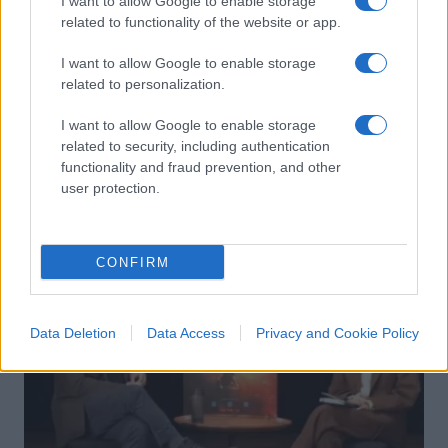
I want to allow Google to enable storage
related to functionality of the website or app.
Nell’emergenza risparmiateci lo
I want to allow Google to enable storage
Stato etico
related to personalization.
I want to allow Google to enable storage
di
Max Del Papa
8.2k
related to security, including authentication
26 Marzo 2020, 18:31
functionality and fraud prevention, and other
user protection.
IL PIÙ LETTO DEL MESE
CONFIRM
Data Deletion
Data Access
Privacy and Cookie Policy