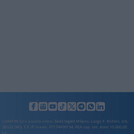
LUNIFIN S.r.l. a socio unico. Sede legale Milano, Largo F. Richini, 2/A,
20122 (MI), C.F./P.Iva en. 07174900154, REA cap. soc. euro 10.000,00
i.v.