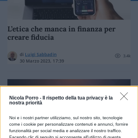
L’etica che manca in finanza per
creare fiducia
di
Luigi Sabbadin
3.4k
30 Marzo 2023, 17:39
Nicola Porro -
Il rispetto della tua privacy è la
nostra priorità
nicolaporro.it
Noi e i nostri partner utilizziamo, sul nostro sito, tecnologie
come i cookie per personalizzare contenuti e annunci, fornire
funzionalità per social media e analizzare il nostro traffico.
Facendo clic di seguito si acconsente all'utilizzo di questa