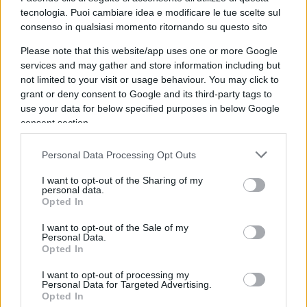
tecnologia. Puoi cambiare idea e modificare le tue scelte sul
consenso in qualsiasi momento ritornando su questo sito
Banche, consulenti ed etica: lo stato
Please note that this website/app uses one or more Google
dell’arte nell’era della finanza
services and may gather and store information including but
globale
not limited to your visit or usage behaviour. You may click to
grant or deny consent to Google and its third-party tags to
use your data for below specified purposes in below Google
di
Antonino Papa
consent section.
3.8k
15 Settembre 2022, 8:26
Personal Data Processing Opt Outs
I want to opt-out of the Sharing of my
personal data.
Opted In
I want to opt-out of the Sale of my
Personal Data.
Opted In
nicolaporro.it
I want to opt-out of processing my
Personal Data for Targeted Advertising.
Opted In