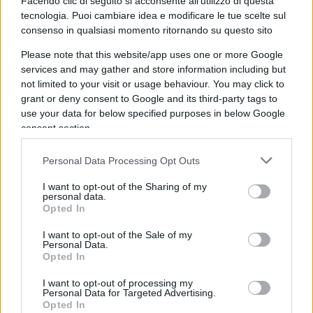
Facendo clic di seguito si acconsente all'utilizzo di questa
tecnologia. Puoi cambiare idea e modificare le tue scelte sul
consenso in qualsiasi momento ritornando su questo sito
Please note that this website/app uses one or more Google
Passaporti, dal 1° dicembre cambia
services and may gather and store information including but
not limited to your visit or usage behaviour. You may click to
tutto
grant or deny consent to Google and its third-party tags to
use your data for below specified purposes in below Google
consent section.
di
Enrico Foscarini
8.9k
29 Novembre 2025, 8:30
Personal Data Processing Opt Outs
I want to opt-out of the Sharing of my
personal data.
Opted In
I want to opt-out of the Sale of my
Personal Data.
Opted In
I want to opt-out of processing my
Personal Data for Targeted Advertising.
Opted In