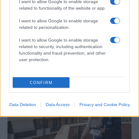
I want to allow Google to enable storage
related to functionality of the website or app.
Pagare lo stato: con le fintech si
I want to allow Google to enable storage
risparmia tempo, code e contanti
related to personalization.
I want to allow Google to enable storage
di
Deborah Ullasci
4.3k
related to security, including authentication
28 Gennaio 2022, 9:04
functionality and fraud prevention, and other
user protection.
IL PIÙ LETTO DEL MESE
CONFIRM
Data Deletion
Data Access
Privacy and Cookie Policy