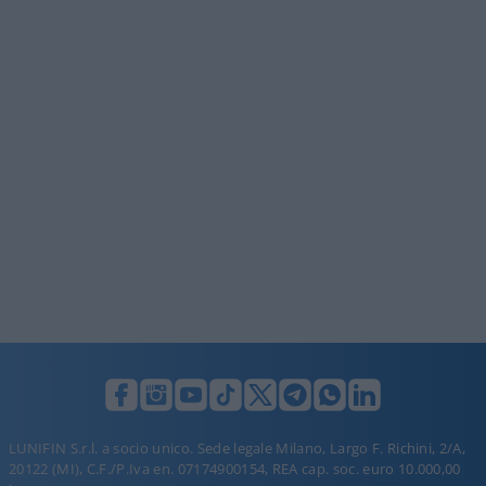
LUNIFIN S.r.l. a socio unico. Sede legale Milano, Largo F. Richini, 2/A,
20122 (MI), C.F./P.Iva en. 07174900154, REA cap. soc. euro 10.000,00