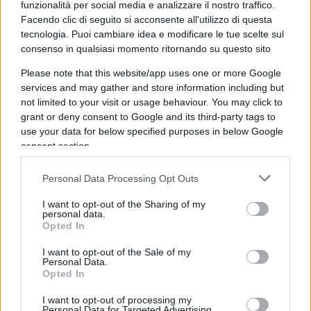
funzionalità per social media e analizzare il nostro traffico.
Facendo clic di seguito si acconsente all'utilizzo di questa
tecnologia. Puoi cambiare idea e modificare le tue scelte sul
consenso in qualsiasi momento ritornando su questo sito
Quarta dose, una ricerca smonta i
Please note that this website/app uses one or more Google
vaccini: “Non vanno bene per
services and may gather and store information including but
not limited to your visit or usage behaviour. You may click to
Omicron”
grant or deny consent to Google and its third-party tags to
use your data for below specified purposes in below Google
consent section.
di
Redazione
25.3k
19 Gennaio 2022, 9:17
Personal Data Processing Opt Outs
I want to opt-out of the Sharing of my
personal data.
Opted In
I want to opt-out of the Sale of my
Personal Data.
Opted In
I want to opt-out of processing my
Personal Data for Targeted Advertising.