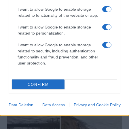
I want to allow Google to enable storage
related to functionality of the website or app.
I want to allow Google to enable storage
Covid, vedi Israele e impari: cosa
related to personalization.
succederà con la quarta dose
I want to allow Google to enable storage
related to security, including authentication
di
Michael Sfaradi
53.8k
functionality and fraud prevention, and other
26 Dicembre 2021, 14:00
user protection.
IL PIÙ LETTO DEL MESE
CONFIRM
Data Deletion
Data Access
Privacy and Cookie Policy