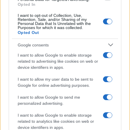
Opted In
I want to opt-out of Collection, Use,
Retention, Sale, and/or Sharing of my
Personal Data that Is Unrelated with the
Purposes for which it was collected.
L’immunologo: “La quarta dose può
Opted Out
danneggiare il sistema
immunitario”
Google consents
I want to allow Google to enable storage
related to advertising like cookies on web or
di
Quarta Repubblica
50.3k
device identifiers in apps.
18 Gennaio 2022, 13:53
I want to allow my user data to be sent to
Google for online advertising purposes.
I want to allow Google to send me
personalized advertising.
I want to allow Google to enable storage
nicolaporro.it
related to analytics like cookies on web or
device identifiers in apps.