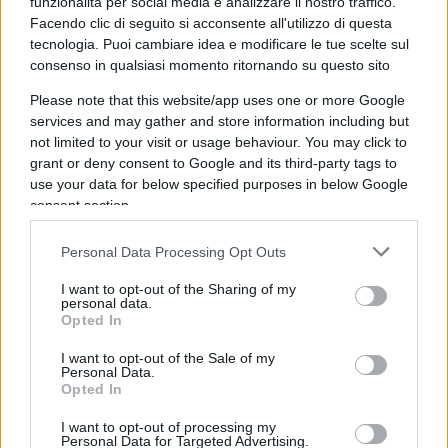
funzionalità per social media e analizzare il nostro traffico.
Facendo clic di seguito si acconsente all'utilizzo di questa
tecnologia. Puoi cambiare idea e modificare le tue scelte sul
consenso in qualsiasi momento ritornando su questo sito
Please note that this website/app uses one or more Google
Al corteo femminista vietato parlare
services and may gather and store information including but
delle donne ebree stuprate
not limited to your visit or usage behaviour. You may click to
grant or deny consent to Google and its third-party tags to
use your data for below specified purposes in below Google
di
Massimo Balsamo
consent section.
8.8k
24 Novembre 2023, 9:14
Personal Data Processing Opt Outs
I want to opt-out of the Sharing of my
personal data.
Opted In
I want to opt-out of the Sale of my
Personal Data.
Opted In
I want to opt-out of processing my
Personal Data for Targeted Advertising.