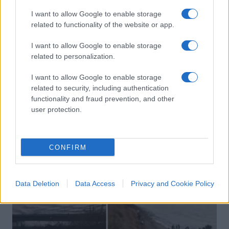
I want to allow Google to enable storage
related to functionality of the website or app.
I want to allow Google to enable storage
La Hunziker stronca la “schwa”
related to personalization.
della Murgia
I want to allow Google to enable storage
related to security, including authentication
di
Redazione
166.9k
functionality and fraud prevention, and other
16 Dicembre 2021, 18:58
user protection.
IL PIÙ LETTO DEL MESE
CONFIRM
Data Deletion
Data Access
Privacy and Cookie Policy