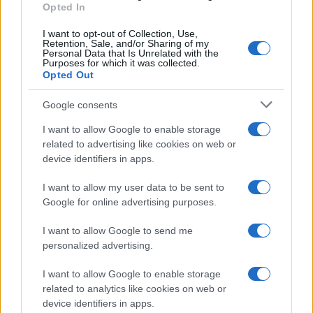
Opted In
I want to opt-out of Collection, Use,
Retention, Sale, and/or Sharing of my
Personal Data that Is Unrelated with the
Quanta confusione femminista:
Purposes for which it was collected.
Opted Out
accusano “i maschi” ma usano la
schwa
Google consents
I want to allow Google to enable storage
di
Massimo Balsamo
related to advertising like cookies on web or
8.4k
21 Novembre 2023, 14:30
device identifiers in apps.
I want to allow my user data to be sent to
Google for online advertising purposes.
I want to allow Google to send me
personalized advertising.
I want to allow Google to enable storage
nicolaporro.it
related to analytics like cookies on web or
device identifiers in apps.